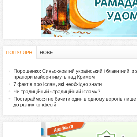
о
р
і
н
ПОПУЛЯРНІ
НОВЕ
H
(
к
а
Порошенко: Синьо-жовтий український і блакитний, з
o
к
прапори майоритимуть над Кримом
и
т
7 фактів про Іслам, які необхідно знати
r
и
Чи традиційний «традиційний іслам»?
в
Постараймося не бачити один в одному ворогів лише
i
до різних конфесій
н
а
z
в
к
o
л