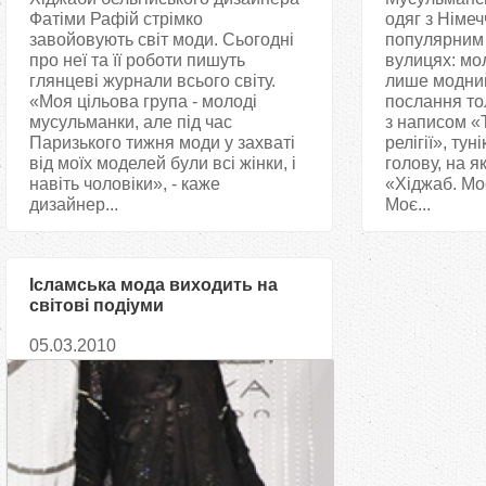
Фатіми Рафій стрімко
одяг з Німеч
завойовують світ моди. Сьогодні
популярним 
про неї та її роботи пишуть
вулицях: мо
глянцеві журнали всього світу.
лише модний
«Моя цільова група - молоді
послання то
мусульманки, але під час
з написом «
Паризького тижня моди у захваті
релігії», ту
від моїх моделей були всі жінки, і
голову, на я
навіть чоловіки», - каже
«Хіджаб. Моє
дизайнер...
Моє...
Ісламська мода виходить на
світові подіуми
05.03.2010