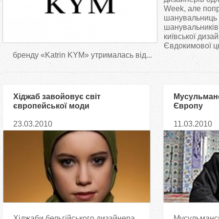
т
Week, але попр
шанувальниць (
шанувальників)
у
київської диза
Євдокимової ц
т
бренду «Katrin KYM» утрималась від...
Хіджаб завойовує світ
Мусульманс
європейської моди
Європу
23.03.2010
11.03.2010
Хіджаби бельгійського дизайнера
Мусульманс