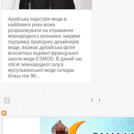
Арабська індустрія моди в
найближчі роки може
розраховувати на отримання
міжнародного визнання завдяки
підтримці провідних дизайнерів
моди, вважає дубайська філія
всесвітньо відомої французької
школи моди ESMOD. В даний час
обсяг міжнародної галузі
мусульманської моди складає
більш ніж 96...
1
2
С
т