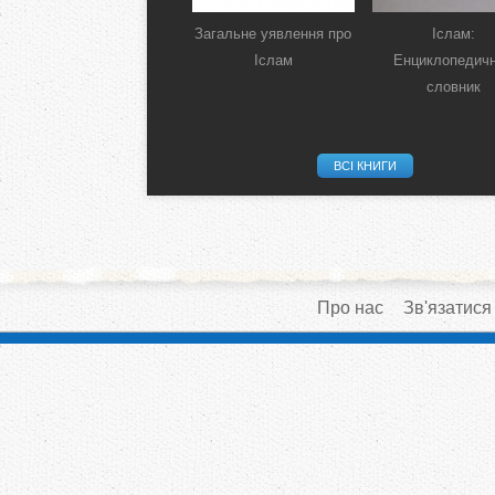
Загальне уявлення про
Іслам:
Іслам
Енциклопедич
словник
ВСІ КНИГИ
Про нас
Зв'язатися