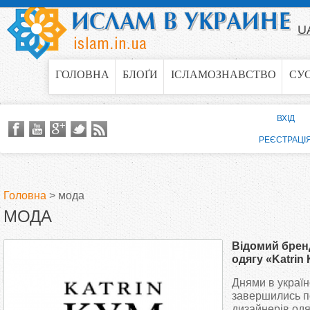
Jump to navigation
U
ГОЛОВНА
БЛОҐИ
ІСЛАМОЗНАВСТВО
СУ
ВХІД
РЕЄСТРАЦІ
Головна
>
мода
МОДА
В
Відомий брен
и
одягу «Katrin
презентацію н
Днями в україн
є
завершились п
дизайнерів одя