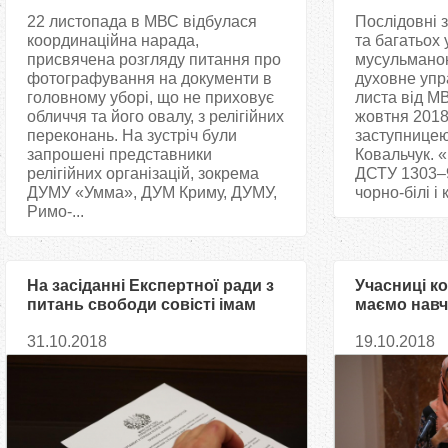
22 листопада в МВС відбулася
Послідовні
координаційна нарада,
та багатьох 
присвячена розгляду питання про
мусульманок
фотографування на документи в
духовне упр
головному уборі, що не приховує
листа від МВ
обличчя та його овалу, з релігійних
жовтня 2018
переконань. На зустріч були
заступницею
запрошені представники
Ковальчук. 
релігійних організацій, зокрема
ДСТУ 1303–9
ДУМУ «Умма», ДУМ Криму, ДУМУ,
чорно-білі і 
Римо-...
На засіданні Експертної ради з
Учасниці к
питань свободи совісті імам
маємо навч
Запорізької мечеті говорив про
підживлюва
31.10.2018
19.10.2018
право мусульманок на фото в
щодо інших,
хіджабах для документів
стереотипа