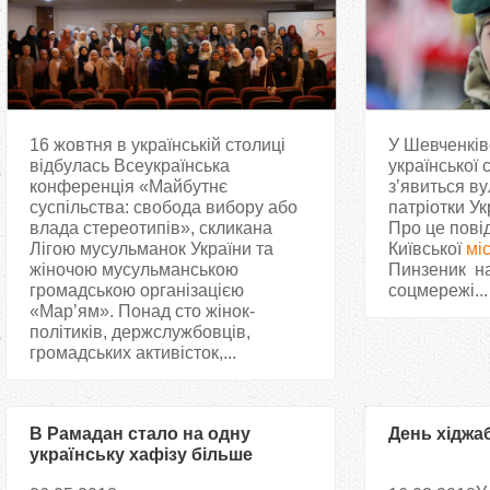
16 жовтня в українській столиці
У Шевченків
відбулась Всеукраїнська
української 
конференція «Майбутнє
з’явиться ву
суспільства: свобода вибору або
патріотки Ук
влада стереотипів», скликана
Про це пові
Лігою мусульманок України та
Київської
мі
жіночою мусульманською
Пинзеник на 
громадською організацією
соцмережі...
«Мар’ям». Понад сто жінок-
політиків, держслужбовців,
громадських активісток,...
В Рамадан стало на одну
День хіджаб
українську хафізу більше