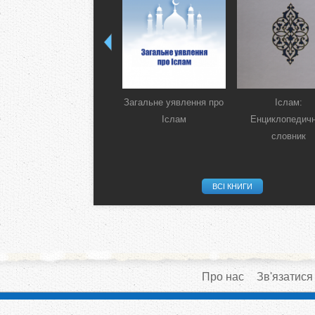
Загальне уявлення про
Іслам:
Іслам
Енциклопедич
словник
ВСІ КНИГИ
Про нас
Зв'язатися