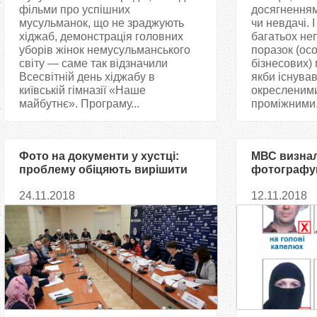
фільми про успішних
досягненням
мусульманок, що не зраджують
чи невдачі. 
хіджаб, демонстрація головних
багатьох не
уборів жінок немусульманського
поразок (осо
світу — саме так відзначили
бізнесових)
Всесвітній день хіджабу в
якби існував
київській гімназії «Наше
окресленими
майбутнє». Програму...
проміжними.
Фото на документи у хустці:
МВС визна
проблему обіцяють вирішити
фотографув
за 4 місяці
застарілою
24.11.2018
12.11.2018
про перегл