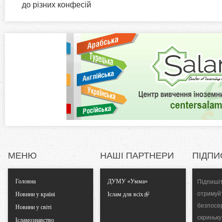
i
до різних конфесій
н
а
z
в
к
o
л
а
n
д
к
t
а
)
a
l
МЕНЮ
НАШІ ПАРТНЕРИ
ПІДПИ
T
Головна
ДУМУ «Умма»
Підпишіт
a
отримуй
Новини у країні
Іслам для всіх
безпосе
Новини у світі
b
скриньку
Ісламознавство