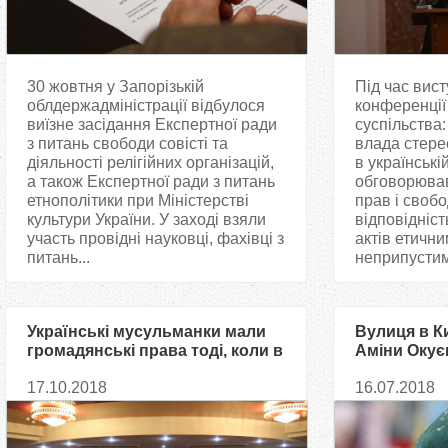
30 жовтня у Запорізькій
Під час вист
облдержадміністрації відбулося
конференції
виїзне засідання Експертної ради
суспільства
з питань свободи совісті та
влада стере
діяльності релігійних організацій,
в українські
а також Експертної ради з питань
обговорюва
етнополітики при Міністерстві
прав і свобо
культури України. У заході взяли
відповідніст
участь провідні науковці, фахівці з
актів етичн
питань...
неприпустимі
Українські мусульманки мали
Вулиця в Ки
громадянські права тоді, коли в
Аміни Окує
Європі й Америці про це тільки
17.10.2018
16.07.2018
мріяли, — Саід Ісмагілов