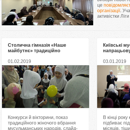
т
це
повідомляєт
організації
. Уч
активістки Ліги 
у
т
Столична гімназія «Наше
Київські м
майбутнє» традиційно
напрацьову
відзначає Всесвітній день
менеджмен
01.02.2019
03.01.2019
хіджабу цікавими заходами
Конкурси й вікторини, показ
В кінці рок
традиційного жіночого вбрання
підбиває під
мусульманських народів, слайд-
місяців, ті