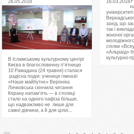
У
26.05.2018
16.03.2018
н
університеті 
Вернадськог
захід, що за
так і виклада
жіночої орга
молодіжного
спілки «Всеу
«Альраід» б
культурно-пр
В Ісламському культурному центрі
Києва в благословенну п’ятницю
10 Рамадана (24 травня) сталася
радісна подія: учениця гімназії
«Наше майбутнє» Вероніка
Личковська скінчила читання
Корану напам’ять — в столиці
стало на одного хафіза більше,
що надважливо не лише для
самої дівчини, а й для цілої...