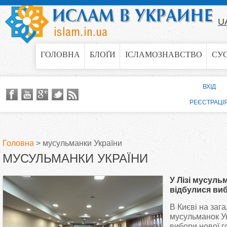
Jump to navigation
U
ГОЛОВНА
БЛОҐИ
ІСЛАМОЗНАВСТВО
СУ
ВХІД
РЕЄСТРАЦІ
Головна
>
мусульманки України
МУСУЛЬМАНКИ УКРАЇНИ
В
У Лізі мусуль
и
відбулися ви
керівництва
В Києві на заг
є
мусульманок У
вибори нової г