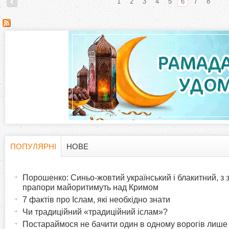
1
2
3
4
5
6
7
8
С
т
о
р
і
н
ПОПУЛЯРНІ
НОВЕ
H
(
к
а
Порошенко: Синьо-жовтий український і блакитний, з
o
к
прапори майоритимуть над Кримом
и
т
7 фактів про Іслам, які необхідно знати
r
и
Чи традиційний «традиційний іслам»?
в
Постараймося не бачити один в одному ворогів лише