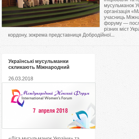
т
мусульманок У
організація «М
учасниць Міжн
у
форуму — посл
різних міст Укра
т
кордону, зокрема представниця Добродійної...
Українські мусульманки
скликають Міжнародний
жіночий форум
26.03.2018
«Ліга мусульманок України» та