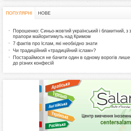
ПОПУЛЯРНІ
НОВЕ
H
(
а
Порошенко: Синьо-жовтий український і блакитний, з
o
к
прапори майоритимуть над Кримом
т
7 фактів про Іслам, які необхідно знати
r
и
Чи традиційний «традиційний іслам»?
в
Постараймося не бачити один в одному ворогів лише
i
до різних конфесій
н
а
z
в
к
o
л
а
n
д
к
t
а
)