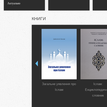
Актуально
КНИГИ
Загальне уявлення про
Іслам:
Іслам
Енциклопедич
словник