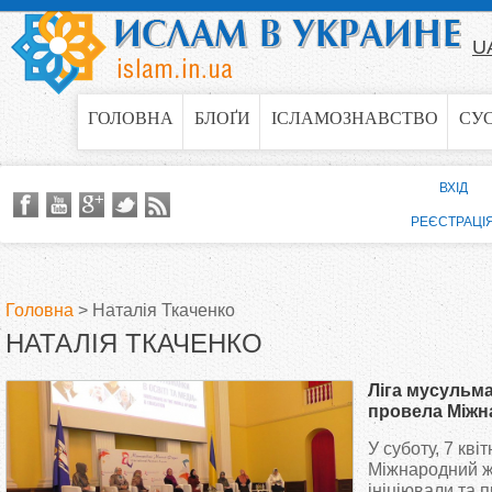
Jump to navigation
U
ГОЛОВНА
БЛОҐИ
ІСЛАМОЗНАВСТВО
СУ
ВХІД
РЕЄСТРАЦІ
Головна
>
Наталія Ткаченко
НАТАЛІЯ ТКАЧЕНКО
В
Ліга мусульма
и
провела Міжн
форум
У суботу, 7 кві
є
Міжнародний ж
ініціювали та 