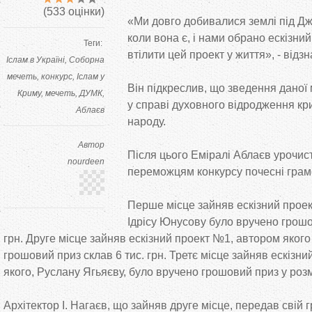
(
533
оцінки)
«Ми довго добивалися землі під Джу
коли вона є, і нами обрано ескізни
Теги:
втілити цей проект у життя», - відз
Іслам в Україні
Соборна
мечеть
конкурс
Іслам у
Він підкреслив, що зведення даної 
Криму
мечеть
ДУМК
у справі духовного відродження кр
Аблаєв
народу.
Автор
Після цього Еміралі Аблаєв урочис
nourdeen
переможцям конкурсу почесні грамо
Перше місце зайняв ескізний проек
Ідрісу Юнусову було вручено грошов
грн. Друге місце зайняв ескізний проект №1, автором якого 
грошовий приз склав 6 тис. грн. Третє місце зайняв ескізни
якого, Руслану Ягьяєву, було вручено грошовий приз у розмі
Архітектор І. Нагаєв, що зайняв друге місце, передав свій