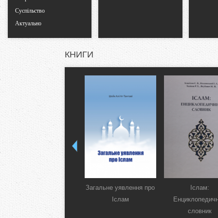
Суспільство
Актуально
КНИГИ
Загальне уявлення про
Іслам:
Іслам
Енциклопедич
словник