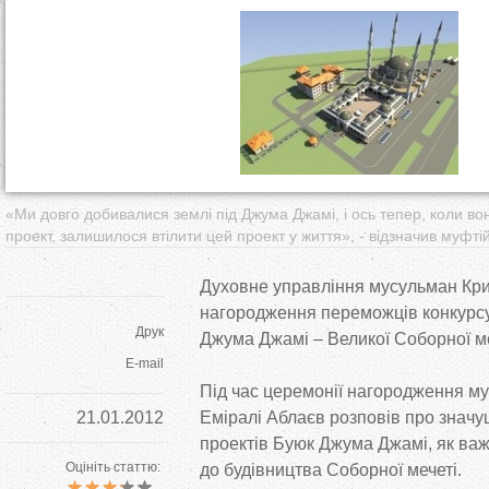
т
у
т
«Ми довго добивалися землі під Джума Джамі, і ось тепер, коли вон
проект, залишилося втілити цей проект у життя», - відзначив муфтій
Духовне управління мусульман Кр
нагородження переможців конкурсу
Друк
Джума Джамі – Великої Соборної ме
E-mail
Під час церемонії нагородження м
21.01.2012
Еміралі Аблаєв розповів про значущ
проектів Буюк Джума Джамі, як ва
Оцініть статтю:
до будівництва Соборної мечеті.