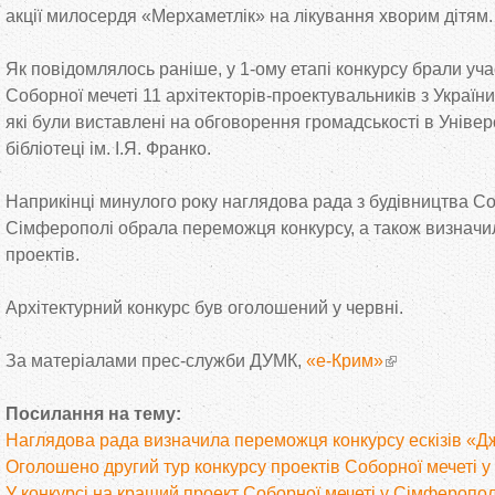
акції милосердя «Мерхаметлік» на лікування хворим дітям.
Як повідомлялось раніше, у 1-ому етапі конкурсу брали уча
Соборної мечеті 11 архітекторів-проектувальників з України
які були виставлені на обговорення громадськості в Уніве
бібліотеці ім. І.Я. Франко.
Наприкінці минулого року наглядова рада з будівництва Со
Сімферополі обрала переможця конкурсу, а також визначил
проектів.
Архітектурний конкурс був оголошений у червні.
За матеріалами прес-служби ДУМК,
«е-Крим»
Посилання на тему:
Наглядова рада визначила переможця конкурсу ескізів «
Оголошено другий тур конкурсу проектів Соборної мечеті 
У конкурсі на кращий проект Соборної мечеті у Сімферопол