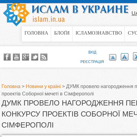
Jump to navigation
U
ГОЛОВНА
БЛОҐИ
ІСЛАМОЗНАВСТВО
СУ
ВХІД
РЕЄСТРАЦІЯ
Головна
>
Новини у країні
>
ДУМК провело нагородження п
проектів Соборної мечеті в Сімферополі
В
ДУМК ПРОВЕЛО НАГОРОДЖЕННЯ П
и
КОНКУРСУ ПРОЕКТІВ СОБОРНОЇ МЕЧ
СІМФЕРОПОЛІ
є