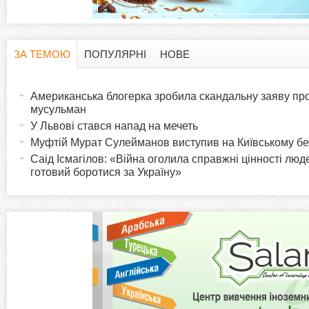
ЗА ТЕМОЮ
ПОПУЛЯРНІ
НОВЕ
H
(
а
Американська блогерка зробила скандальну заяву про
o
к
мусульман
т
У Львові стався напад на мечеть
r
и
Муфтій Мурат Сулейманов виступив на Київському б
в
Саід Ісмагілов: «Війна оголила справжні цінності люде
i
готовий боротися за Україну»
н
а
z
в
к
o
л
а
n
д
к
t