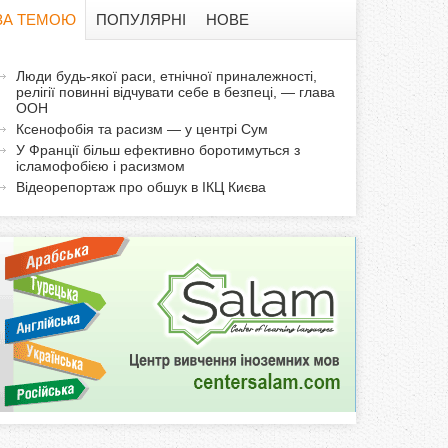
в
ЗА ТЕМОЮ
ПОПУЛЯРНІ
НОВЕ
а
а
Люди будь-якої раси, етнічної приналежності,
ф
релігії повинні відчувати себе в безпеці, — глава
к
ООН
т
о
Ксенофобія та расизм — у центрі Сум
и
У Франції більш ефективно боротимуться з
ісламофобією і расизмом
р
в
Відеорепортаж про обшук в ІКЦ Києва
н
м
а
в
а
к
л
а
д
к
а