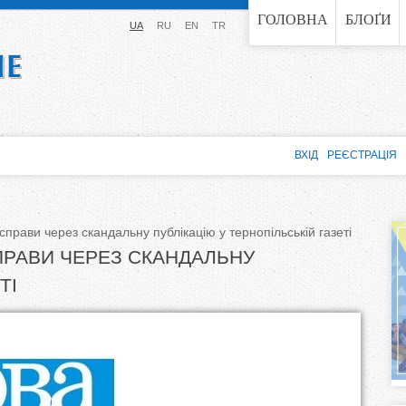
Jump to navigation
ГОЛОВНА
БЛОҐИ
UA
RU
EN
TR
ВХІД
РЕЄСТРАЦІЯ
рави через скандальну публікацію у тернопільській газеті
ПРАВИ ЧЕРЕЗ СКАНДАЛЬНУ
ТІ