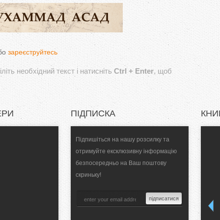
бо
зареєструйтесь
літь необхідний текст і натисніть
Ctrl + Enter
, щоб
ЕРИ
ПІДПИСКА
КНИ
Підпишіться на нашу розсилку та
отримуйте ексклюзивну інформацію
безпосередньо на Ваш поштову
скриньку!