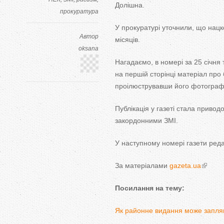
Долішна.
прокуратура
У прокуратурі уточнили, що нац
Автор
місяців.
oksana
Нагадаємо, в номері за 25 січня
на першій сторінці матеріал про 
проілюструвавши його фотограф
Публікація у газеті стала привод
закордонними ЗМІ.
У наступному номері газети реда
За матеріалами
gazeta.ua
Посилання на тему:
Як районне видання може запляму