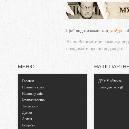
Щоб додати коментар,
увійдіть
а
Якшо Ви помітили помилку, виді
повідомити про це редакцію.
МЕНЮ
НАШІ ПАРТН
Головна
ДУМУ «Умма»
Новини у країні
Іслам для всіх
Новини у світі
Ісламознавство
Точка зору
Думки
Аналіз
Інтерв'ю