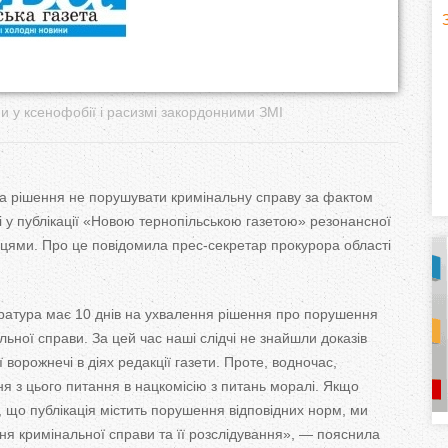
H
(
o
ни у ксенофобії і расизмі закордонними ЗМІ
r
i
а рішення не порушувати кримінальну справу за фактом
z
 у публікації «Новою тернопільською газетою» резонансної
емцями. Про це повідомила прес-секретар прокурора області
o
n
уратура має 10 днів на ухвалення рішення про порушення
t
ьної справи. За цей час наші слідчі не знайшли доказів
ворожнечі в діях редакції газети. Проте, водночас,
a
я з цього питання в нацкомісію з питань моралі. Якщо
у, що публікація містить порушення відповідних норм, ми
l
)
я кримінальної справи та її розслідування», — пояснила