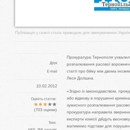
у
т
Публікація у газеті стала приводом для звинувачення Украї
Прокуратура Тернополя ухвалил
Друк
розпалювання расової ворожнечі
статті про бійку між двома іноз
E-mail
Леся Долішна.
10.02.2012
«Згідно із законодавством, прок
або відмову в порушенні кримінал
Оцініть статтю:
зумисного розпалювання расової 
(
703
оцінки)
прокуратура направила зверненн
експерти комісії дійдуть висновк
Теги:
матимемо підстави для порушенн
НЕК
ЗМІ
расизм