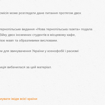
T
a
комісія може розглядати дане питання протягом двох
b
 тернопільське видання «Нова тернопільська газета» подала
s
бійку двох іноземних студентів в місцевому кафе,
ією мавп та образливими висловами.
ом для звинувачення України у ксенофобії і расизмі
кція вибачилася за цей матеріал.
вати імідж всієї країни