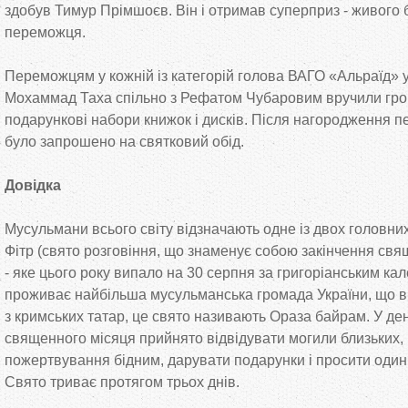
здобув Тимур Прімшоєв. Він і отримав суперприз - живого б
переможця.
Переможцям у кожній із категорій голова ВАГО «Альраїд» у
Мохаммад Таха спільно з Рефатом Чубаровим вручили грош
подарункові набори книжок і дисків. Після нагородження п
було запрошено на святковий обід.
Довідка
Мусульмани всього світу відзначають одне із двох головних 
Фітр (свято розговіння, що знаменує собою закінчення св
- яке цього року випало на 30 серпня за григоріанським ка
проживає найбільша мусульманська громада України, що в
з кримських татар, це свято називають Ораза байрам. У де
священного місяця прийнято відвідувати могили близьких,
пожертвування бідним, дарувати подарунки і просити один
Свято триває протягом трьох днів.