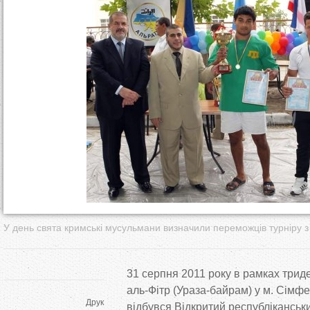
т
у
т
У день свята кримські мусульмани визначили переможців турніру 
31 серпня 2011 року в рамках трид
аль-Фітр (Ураза-байрам) у м. Сімф
Друк
відбувся Відкритий республіканськи