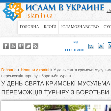
Jump to navigation
U
ГОЛОВНА
БЛОҐИ
ІСЛАМОЗНАВСТВО
СУ
ВХІД
РЕЄСТРАЦІЯ
Головна
>
Новини у країні
>
У день свята кримські мусуль
переможців турніру з боротьби куреш
В
У ДЕНЬ СВЯТА КРИМСЬКІ МУСУЛЬМ
и
ПЕРЕМОЖЦІВ ТУРНІРУ З БОРОТЬБИ
є