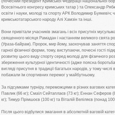
(почесний президент Кримської Федерації національної бо
Всесвітнього конгресу кримських татар ) та Олександр Рябк
освіти і науки, молоді та спорту АРК Володимир Буякевіч; 
кримськотатарського народу Алі Хамзін та інші.
Вони привітали учасників змагань і всіх присутніх мусульма
священного місяця Рамадан і настанням великого свята роз
(Ураза-байрам). Пророк, мир йому, заохочував заняття спо
гарної фізичної форми, тому, виступаючи, почесні гості пі
розвитку цього виду спорту серед молоді для фізичного роз
збереження культурної ідентичності (адже поясна боротьба
вигляді присутня в традиції багатьох народів, у тому числі в
побажали їм спортивних перемог у майбутньому.
За підсумками турніру, переможцями в різних вагових кате
Павлик (66 кг); Смаїл Сейтаплаєв (73 кг); Еннан Сеферов (8
кг); Тимур Прімшоєв (100 кг) та Віталій Веліляєв (понад 100 
Після цього відбулися змагання в абсолютній ваговій катего