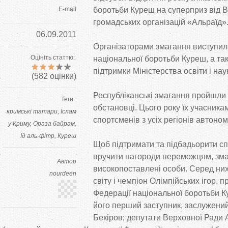
E-mail
боротьби Куреш на суперприз від Вс
громадських організацій «Альраїд»
06.09.2011
Організаторами змагання виступил
Оцініть статтю:
національної боротьби Куреш, а та
підтримки Міністерства освіти і нау
(
582
оцінки)
Республіканські змагання пройшли
Теги:
обстановці. Цього року їх учасника
кримські татари
Іслам
спортсменів з усіх регіонів автономі
у Криму
Ораза байрам
Ід аль-фітр
Куреш
Щоб підтримати та підбадьорити сп
вручити нагороди переможцям, змаг
Автор
високопоставлені особи. Серед них
nourdeen
світу і чемпіон Олімпійських ігор, 
Федерації національної боротьби К
його перший заступник, заслужени
Бекіров; депутати Верховної Ради