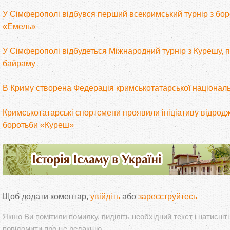
У Сімферополі відбувся перший всекримський турнір з бор
«Емель»
У Сімферополі відбудеться Міжнародний турнір з Курешу, 
байраму
В Криму створена Федерація кримськотатарської націонал
Кримськотатарські спортсмени проявили ініціативу відрод
боротьби «Куреш»
Щоб додати коментар,
увійдіть
або
зареєструйтесь
Якшо Ви помітили помилку, виділіть необхідний текст і натисніт
повідомити про це редакцію.