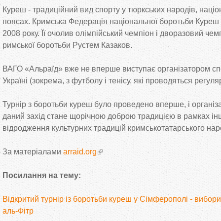
Куреш - традиційний вид спорту у тюркських народів, наці
поясах. Кримська Федерація національної боротьби Куреш 
2008 року. Її очолив олімпійський чемпіон і дворазовий чемп
римської боротьби Рустем Казаков.
ВАГО «Альраїд» вже не вперше виступає організатором сп
Україні (зокрема, з футболу і тенісу, які проводяться регуля
Турнір з боротьби куреш було проведено вперше, і організ
даний захід стане щорічною доброю традицією в рамках інш
відродження культурних традицій кримськотатарського нар
За матеріалами
arraid.org
Посилання на тему:
Відкритий турнір із боротьби куреш у Сімферополі - вибори
аль-Фітр