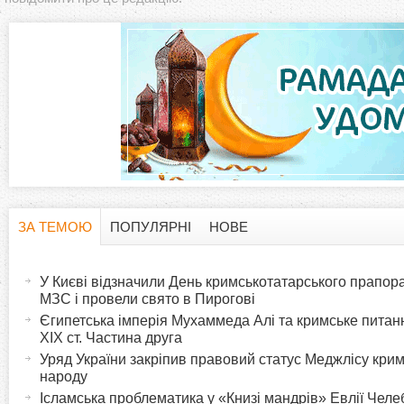
ЗА ТЕМОЮ
ПОПУЛЯРНІ
НОВЕ
H
(
а
У Києві відзначили День кримськотатарського прапора:
o
к
МЗС і провели свято в Пирогові
т
Єгипетська імперія Мухаммеда Алі та кримське питанн
r
XIX ст. Частина друга
и
Уряд України закріпив правовий статус Меджлісу кри
в
i
народу
н
Ісламська проблематика у «Книзі мандрів» Евлії Челеб