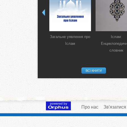
Загальне уявлення про
Іслам:
Іслам
Енциклопедич
словник
ВСІ КНИГИ
Про нас
Зв'язатися