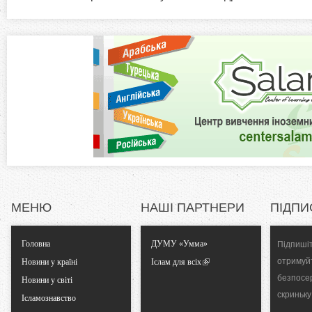
а
z
в
к
o
л
а
n
д
к
t
а
)
a
l
МЕНЮ
НАШІ ПАРТНЕРИ
ПІДПИ
T
Головна
ДУМУ «Умма»
Підпишіт
a
отримуй
Новини у країні
Іслам для всіх
безпосе
b
Новини у світі
скриньку
Ісламознавство