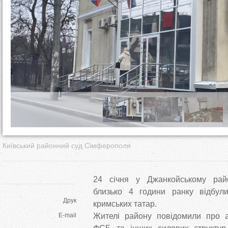
т
у
т
Київський районний суд Сімферополя
24 січня у Джанкойському рай
близько 4 години ранку відбул
Друк
кримських татар.
E-mail
Жителі району повідомили про ак