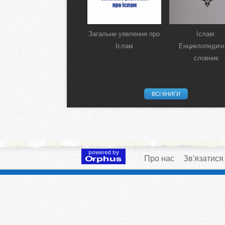
Загальне уявлення про
Іслам:
Іслам
Енциклопедич
словник
ВСІ КНИГИ
Про нас
Зв'язатися