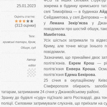
ФСБ та інших силових структур 
25.01.2023
зокрема в будинку кримського та
селі Тимофіївка — в будинках
Айд
Оцініть статтю:
Сейдаметова, у селі Дніпровка — 
у
Лемана Зекір'яєва
у Джанко
(
313
оцінки)
повідомили про шостий обшук, так
Мамбетова
.
Теги:
Усіх шістьох затримали та відв
кримські татари
Крим
Криму, але точне місце їхнього 
Обшук
суд
повідомили.
Зазначимо, що принаймні двоє за
Автор
політв'язнів.
Екрем Крош
— рід
editor
політв'язня
Енвера Кроша
. Осм
політв'язня
Едема Бекірова
.
25 січня в окупаційному Київ
Сімферополя обирають запобі
татарам, затриманим 24 січня у Джанкойському районі.
Зранку до будівлі «суду» під'їхало авто Росгвардії, два т
поліції. Силовики затримували слухачів, що приїхали на с