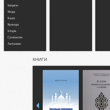
Інтерв'ю
Медіа
Блоґи
Культура
Історія
Суспільство
Актуально
КНИГИ