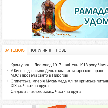
ЗА ТЕМОЮ
ПОПУЛЯРНІ
НОВЕ
H
(
а
Крим у вогні. Листопад 1917 – квітень 1918 року. Час
o
к
У Києві відзначили День кримськотатарського прапора:
т
МЗС і провели свято в Пирогові
r
и
Єгипетська імперія Мухаммеда Алі та кримське питанн
XIX ст. Частина друга
в
i
Слідами зниклого замку. Частина друга
н
а
z
в