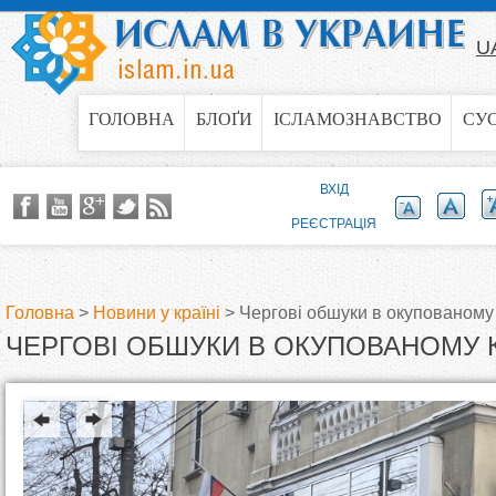
Jump to navigation
U
ГОЛОВНА
БЛОҐИ
ІСЛАМОЗНАВСТВО
СУ
ВХІД
РЕЄСТРАЦІЯ
Головна
>
Новини у країні
>
Чергові обшуки в окупованому
ЧЕРГОВІ ОБШУКИ В ОКУПОВАНОМУ 
В
и
є