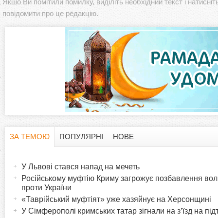
Якшо Ви помітили помилку, виділіть необхідний текст і натисніт
повідомити про це редакцію.
ЗА ТЕМОЮ
ПОПУЛЯРНІ
НОВЕ
H
(
а
У Львові стався напад на мечеть
o
к
Російському муфтію Криму загрожує позбавлення волі
т
проти України
r
и
«Таврійський муфтіят» уже хазяйнує на Херсонщині
в
У Сімферополі кримських татар зігнали на з’їзд на під