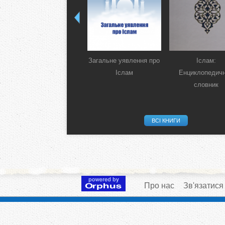
Загальне уявлення про
Іслам:
Іслам
Енциклопедич
словник
ВСІ КНИГИ
Про нас
Зв'язатися