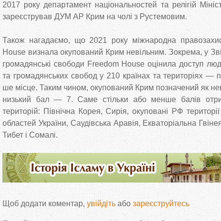
2017 року департамент національностей та релігій Мініс
зареєстрував ДУМ АР Крим на чолі з Рустемовим.
Також нагадаємо, що 2021 року міжнародна правозахис
House визнала окупований Крим невільним. Зокрема, у Звіт
громадянські свободи Freedom House оцінила доступ люд
та громадянських свобод у 210 країнах та територіях — п
ше місце. Таким чином, окупований Крим позначений як не
низький бал — 7. Саме стільки або менше балів отри
територій: Північна Корея, Сирія, окуповані РФ території
областей України, Саудівська Аравія, Екваторіальна Гвіне
Тибет і Сомалі.
Щоб додати коментар,
увійдіть
або
зареєструйтесь