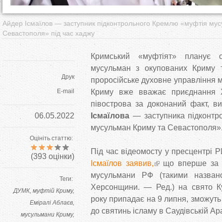
Айдер Ісмаїлов — заступник підконтрольного Кремлю «муфтія му
Севастополя» під час хаджу
Кримський «муфтіят» планує о
мусульман з окупованих Криму 
Друк
проросійське духовне управління 
E-mail
Криму вже вважає приєднання Х
півострова за доконаний факт, в
06.05.2022
Ісмаїлова
— заступника підконтр
мусульман Криму та Севастополя»
Оцініть статтю:
Під час відеомосту у пресцентрі
(
393
оцінки)
Ісмаїлов заявив,
що вперше за д
мусульмани РФ (такими назван
Теги:
Херсонщини. — Ред.) на свято К
ДУМК
муфтій Криму
року припадає на 9 липня, зможут
Еміралі Аблаєв
до святинь ісламу в Саудівській Ара
мусульмани Криму