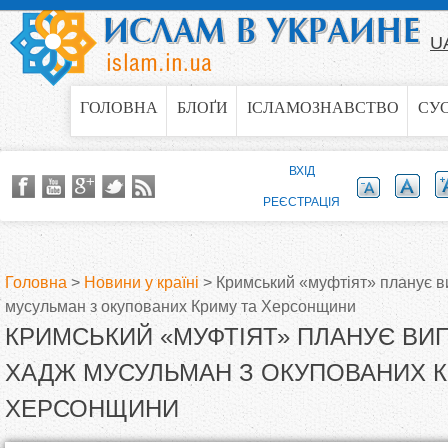
Jump to navigation
U
ГОЛОВНА
БЛОҐИ
ІСЛАМОЗНАВСТВО
СУ
ВХІД
РЕЄСТРАЦІЯ
Головна
>
Новини у країні
>
Кримський «муфтіят» планує в
мусульман з окупованих Криму та Херсонщини
В
КРИМСЬКИЙ «МУФТІЯТ» ПЛАНУЄ ВИ
и
ХАДЖ МУСУЛЬМАН З ОКУПОВАНИХ К
ХЕРСОНЩИНИ
є