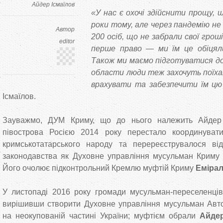
Айдер Ісмаїлов
«У нас є охочі здійснити прощу, 
роки тому, але через пандемію не
Автор
200 осіб, що не забрали свої грош
editor
перше право — ми їм це обіцял
Також ми маємо підготуватися до
области люди теж захочуть поїхат
врахувати та забезпечити їм цю
Ісмаїлов.
Зауважмо, ДУМ Криму, що до нього належить Айдер І
півострова Росією 2014 року перестало координуват
кримськотатарського народу та перереєструвалося від
законодавства як Духовне управління мусульман Криму 
Його очолює підконтрольний Кремлю муфтій Криму
Емірал
У листопаді 2016 року громади мусульман-переселенців 
вирішивши створити Духовне управління мусульман Авто
на неокупованій частині України; муфтієм обрали
Айде