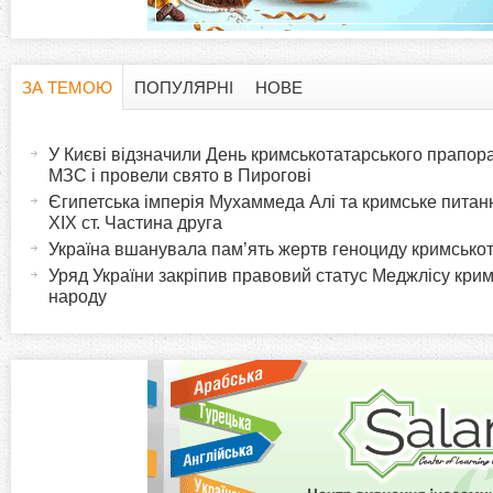
ЗА ТЕМОЮ
ПОПУЛЯРНІ
НОВЕ
H
(
а
У Києві відзначили День кримськотатарського прапора:
o
к
МЗС і провели свято в Пирогові
т
Єгипетська імперія Мухаммеда Алі та кримське питанн
r
XIX ст. Частина друга
и
Україна вшанувала пам’ять жертв геноциду кримсько
в
i
Уряд України закріпив правовий статус Меджлісу кри
н
народу
а
z
в
к
o
л
а
n
д
к
t