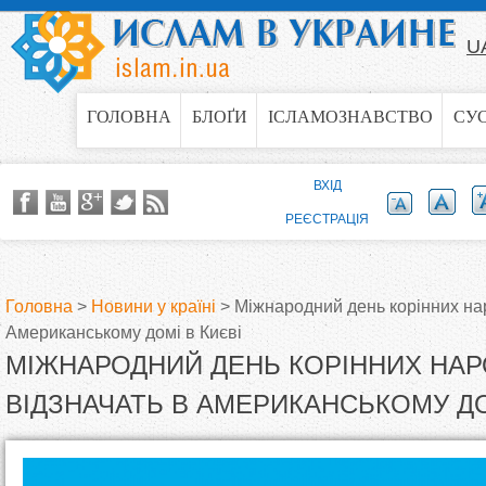
Jump to navigation
U
ГОЛОВНА
БЛОҐИ
ІСЛАМОЗНАВСТВО
СУ
ВХІД
РЕЄСТРАЦІЯ
Головна
>
Новини у країні
>
Міжнародний день корінних нар
Американському домі в Києві
В
МІЖНАРОДНИЙ ДЕНЬ КОРІННИХ НАРО
и
ВІДЗНАЧАТЬ В АМЕРИКАНСЬКОМУ ДО
є