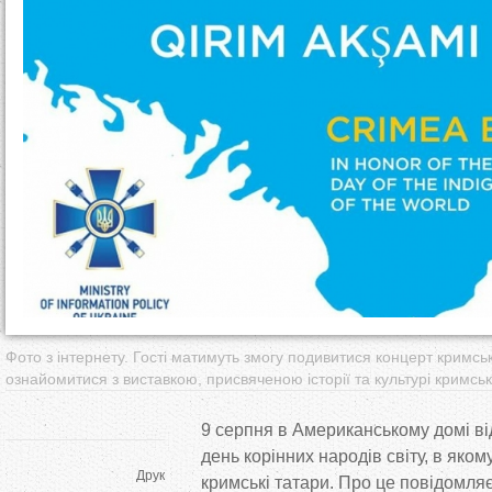
т
у
т
Фото з інтернету. Гості матимуть змогу подивитися концерт кримсько
ознайомитися з виставкою, присвяченою історії та культурі кримсь
9 серпня в Американському домі в
день корінних народів світу, в якому
Друк
кримські татари. Про це повідомл