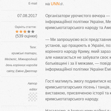
E-mail
на
UNN
.
07.08.2017
Організатори урочистого вечора — 
інформаційної політики України, М
Оцініть статтю:
кримськотатарського народу та Аме
(
539
оцінки)
— Ми запрошуємо всіх представни
установ, що працюють в Україні, п
Теги:
корінного народу Криму, який зараз
кримські татари
але намагається не забувати своє ко
Меджліс
Міжнародний
батьківщині і за її межами, — повід
день корінних народів
інформаційної політики України Ем
світу
Еміне Джеппар
Гості матимуть змогу подивитися к
Автор
кримськотатарських пісень і танців
editor
виставкою, присвяченою історії та 
кримськотатарського народу.
Нагадаємо, в Ічнянському районі в