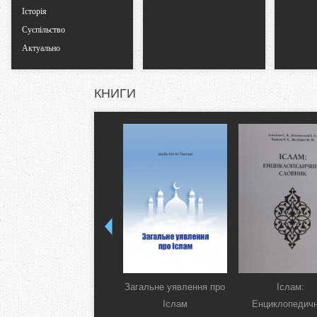
Історія
Суспільство
Актуально
КНИГИ
Загальне уявлення про
Іслам:
Іслам
Енциклопедич