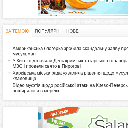
ЗА ТЕМОЮ
ПОПУЛЯРНІ
НОВЕ
H
(
а
Американська блогерка зробила скандальну заяву про
o
к
мусульман
т
У Києві відзначили День кримськотатарського прапора:
r
МЗС і провели свято в Пирогові
и
Харківська міська рада ухвалила рішення щодо мусу
в
i
кладовища
н
Відео муфтія щодо російської атаки на Києво-Печерс
а
поширилося в мережі
z
в
к
o
л
а
n
д