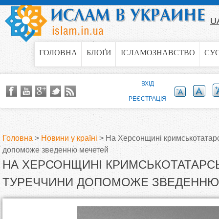
Jump to navigation
U
ГОЛОВНА
БЛОҐИ
ІСЛАМОЗНАВСТВО
СУ
ВХІД
РЕЄСТРАЦІЯ
Головна
>
Новини у країні
>
На Херсонщині кримськотатарс
допоможе зведенню мечетей
В
НА ХЕРСОНЩИНІ КРИМСЬКОТАТАРСЬ
и
ТУРЕЧЧИНИ ДОПОМОЖЕ ЗВЕДЕННЮ
є