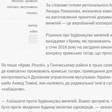
Меджліс
кримські
За
словами голови регіонального 
татари
мусульмани
Ленура Люманова, визначена
комп
України
на
виготовлення проектної докумен
мечетей
—
це
виробничий коопера
Автор
editor
Рішення про будівництво мечетей 
вихідцями з
Криму, які проживають
у
січні 2016 року на
засіданні вико
конгресу кримських татар, що
прох
Як
пише
«
Крим. Реалії
»
, у
Генічеському районі в
трьох сел
де
компактно проживають кримські татари, приміщення дл
контролюються Духовним управлінням мусульман України 
шейх Ахмед Тамім), яке належить до
радикальної течії в
су
«
хабашизм
»
.
—
Хабашити проти будівництва мечетей. Важко зрозуміти,
бути проти зведення будинку молитви одновірців,
—
зазнач