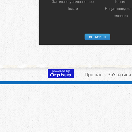
Загальне уявлення про
Іслам:
Іслам
Енциклопедич
словник
ВСІ КНИГИ
Про нас
Зв'язатися