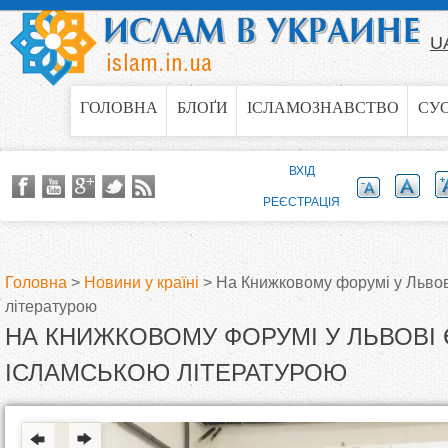
Jump to navigation
U
ГОЛОВНА
БЛОҐИ
ІСЛАМОЗНАВСТВО
СУ
ВХІД
РЕЄСТРАЦІЯ
Головна
>
Новини у країні
>
На Книжковому форумі у Львові
літературою
В
НА КНИЖКОВОМУ ФОРУМІ У ЛЬВОВІ 
и
ІСЛАМСЬКОЮ ЛІТЕРАТУРОЮ
є