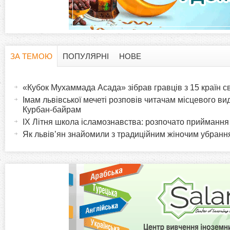
ЗА ТЕМОЮ
ПОПУЛЯРНІ
НОВЕ
H
(
а
«Кубок Мухаммада Асада» зібрав гравців з 15 країн св
o
к
Імам львівської мечеті розповів читачам місцевого ви
т
Курбан-байрам
r
и
IX Літня школа ісламознавства: розпочато приймання
в
Як львів’ян знайомили з традиційним жіночим убран
i
н
а
z
в
к
o
л
а
n
д