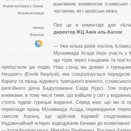
важливим елементом ісламської к
Форум видавців у Львові
частиною, як і арабська мова.
Форум видавців
Про це в коментарі для «Ісла
Автор
директор ІКЦ Амін аль-Касем
:
Власкор
— Уже кілька років поспіль Ісламсь
Мухаммада Асада бере участь у К
що торік через пандемію та пов’я
пропустили цю подію. Наш стенд ми ділимо з турецьк
Нешріят» (Envãr Neşriyat), яке спеціалізується передус
Корану та праць відомого турецького вченого, ісламськог
релігійного діяча Бадіуззамана Саїда Нурсі. Тож пору
книжками, в тому числі тими, що вийшли у світ у видавн
стоять чудові турецькі видання. Серед книг, що ми їх п
переклади праць Мухаммада Асада, перевидання перек
смислів Корану, що здійснив відомий сходознаве
Надзвичайний інтерес відвідувачів бачимо до колективної 
— Ігоря Козловського, Михайла Якубовича, Руслана Халіко