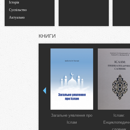
Історія
Суспільство
Актуально
КНИГИ
Загальне уявлення про
Іслам:
Іслам
Енциклопедич
словник