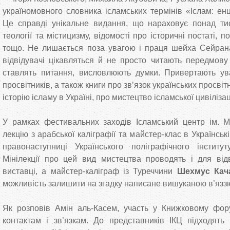
україномовного словника ісламських термінів «Іслам: ен
Це справді унікальне видання, що нараховує понад тис
теології та містицизму, відомості про історичні постаті, по
тощо. Не лишається поза увагою і праця шейха Сейр
відвідувачі цікавляться й не просто читають передмову 
ставлять питання, висловлюють думки. Привертають ува
просвітників, а також книги про зв’язок українських просвіт
історію ісламу в Україні, про мистецтво ісламської цивілізац
У рамках фестивальних заходів Ісламський центр ім. 
лекцію з арабської каліграфії та майстер-клас в Українсь
правонаступниці Українського поліграфічного інститу
Мінілекції про цей вид мистецтва проводять і для від
виставці, а майстер-каліграф із Туреччини
Шехмус Кач
можливість залишити на згадку написане вишуканою в’яззю 
Як розповів Амін аль-Касем, участь у Книжковому фо
контактам і зв’язкам. До представників ІКЦ підходять в