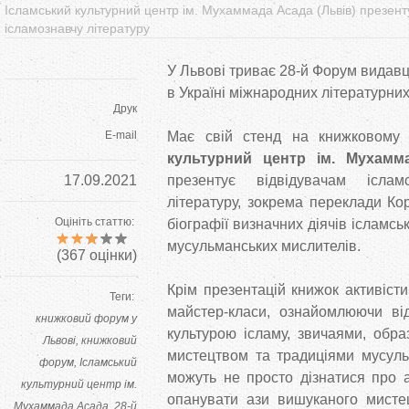
Ісламський культурний центр ім. Мухаммада Асада (Львів) презенту
ісламознавчу літературу
У Львові триває 28-й Форум видавц
в Україні міжнародних літературни
Друк
E-mail
Має свій стенд на книжковом
культурний центр ім. Мухамм
17.09.2021
презентує відвідувачам іслам
літературу, зокрема переклади Ко
Оцініть статтю:
біографії визначних діячів ісламськ
мусульманських мислителів.
(
367
оцінки)
Крім презентацій книжок активісти
Теги:
майстер-класи, ознайомлюючи від
книжковий форум у
культурою ісламу, звичаями, обр
Львові
книжковий
мистецтвом та традиціями мусуль
форум
Ісламський
можуть не просто дізнатися про а
культурний центр ім.
опанувати ази вишуканого мисте
Мухаммада Асада
28-й