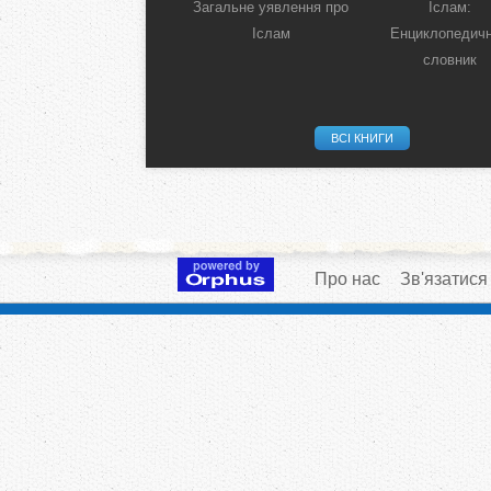
Загальне уявлення про
Іслам:
Іслам
Енциклопедич
словник
ВСІ КНИГИ
Про нас
Зв'язатися