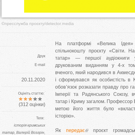
©пресслужба проєкту/detector.media
На платформі «Велика Ідея» 
спільнокошту проєкту «Світи. На
Друк
татар» — першої аудіокниги 
E-mail
друкованим виданням у 4-х том
вченого, який народився в Акмесдж
20.11.2020
і сформувався як особистість в 
обов’язок розказати правду про га
Оцініть статтю:
Імперії та Радянського Союзу, в
татар і Криму загалом. Профессор
(
312
оцінки)
метою його життя було «вклас
історію».
Теги:
історія кримських
Як
передає
проєкт громадсько
татар
Валерій Возгрін