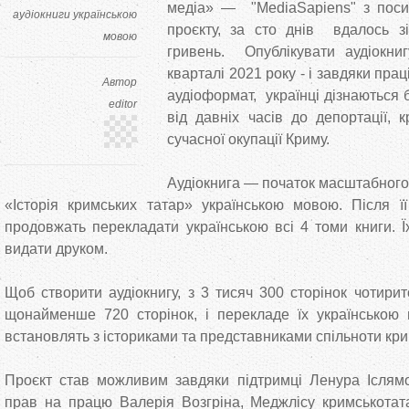
медіа» — "MediaSapiens" з пос
аудіокниги українською
проєкту, за сто днів вдалось з
мовою
гривень. Опублікувати аудіокн
кварталі 2021 року - і завдяки прац
Автор
аудіоформат, українці дізнаються 
editor
від давніх часів до депортації, 
сучасної окупації Криму.
Аудіокнига — початок масштабного
«Історія кримських татар» українською мовою. Після ї
продовжать перекладати українською всі 4 томи книги. 
видати друком.
Щоб створити аудіокнигу, з 3 тисяч 300 сторінок чотири
щонайменше 720 сторінок, і перекладе їх українською 
встановлять з істориками та представниками спільноти кр
Проєкт став можливим завдяки підтримці Ленура Іслямо
прав на працю Валерія Возгріна, Меджлісу кримськотат