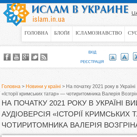
Jump to navigation
U
ГОЛОВНА
БЛОҐИ
ІСЛАМОЗНАВСТВО
СУ
ВХІД
РЕЄСТРАЦІЯ
Головна
>
Новини у країні
>
На початку 2021 року в Україні
«Історії кримських татар» — чотиритомника Валерія Возгрі
В
НА ПОЧАТКУ 2021 РОКУ В УКРАЇНІ В
и
АУДІОВЕРСІЯ «ІСТОРІЇ КРИМСЬКИХ 
ЧОТИРИТОМНИКА ВАЛЕРІЯ ВОЗГРІН
є