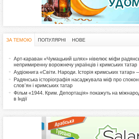
ЗА ТЕМОЮ
ПОПУЛЯРНІ
НОВЕ
H
(
а
Арт-караван «Чумацький шлях» нівелює міфи радянсь
o
к
непримиренну ворожнечу українців і кримських татар
т
Аудіокнига «Світи. Народи. Історія кримських татар» 
r
и
Радянська історіографія насаджувала міф про спокон
слов’ян і кримських татар
в
i
Фільм «1944. Крим. Депортація» покажуть на міжнаро
н
в Індії
а
z
в
к
o
л
а
n