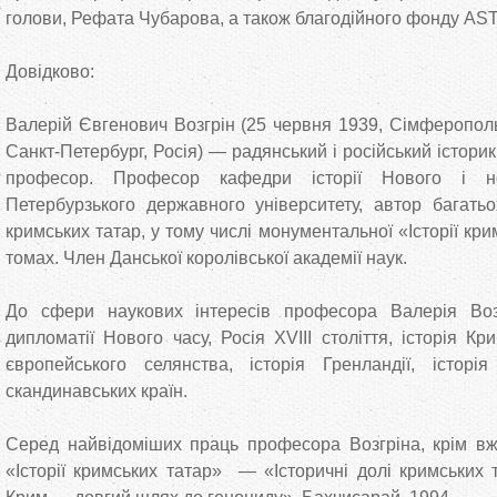
голови, Рефата Чубарова, а також благодійного фонду AS
Довідково:
Валерій Євгенович Возгрін (25 червня 1939, Сімферопол
Санкт-Петербург, Росія) — радянський і російський історик
професор. Професор кафедри історії Нового і но
Петербурзького державного університету, автор багать
кримських татар, у тому числі монументальної «Історії кр
томах. Член Данської королівської академії наук.
До сфери наукових інтересів професора Валерія Воз
дипломатії Нового часу, Росія XVIII століття, історія Кр
європейського селянства, історія Гренландії, історія
скандинавських країн.
Серед найвідоміших праць професора Возгріна, крім вж
«Історії кримських татар» — «Історичні долі кримських 