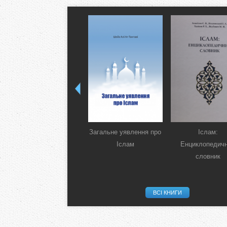
Загальне уявлення про
Іслам:
Іслам
Енциклопедич
словник
ВСІ КНИГИ