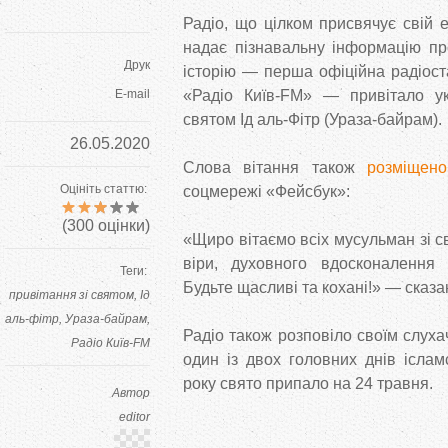
Радіо, що цілком присвячує свій 
надає пізнавальну інформацію пр
Друк
історію — перша офіційна радіоста
E-mail
«Радіо Київ-FM» — привітало ук
святом Ід аль-Фітр (Ураза-байрам).
26.05.2020
Слова вітання також
розміщено
Оцініть статтю:
соцмережі «Фейсбук»:
(
300
оцінки)
«Щиро вітаємо всіх мусульман зі с
віри, духовного вдосконалення
Теги:
Будьте щасливі та кохані!» — сказа
привітання зі святом
Ід
аль-фітр
Ураза-байрам
Радіо також розповіло своїм слух
Радіо Київ-FM
один із двох головних днів іслам
року свято припало на 24 травня.
Автор
editor