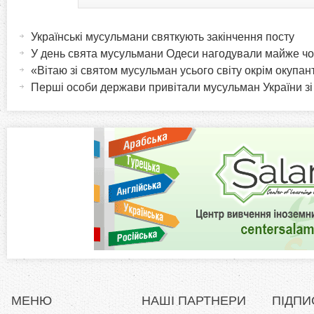
H
(
а
Українські мусульмани святкують закінчення посту
o
к
У день свята мусульмани Одеси нагодували майже чо
т
«Вітаю зі святом мусульман усього світу окрім окупан
r
и
Перші особи держави привітали мусульман України зі 
в
i
н
а
z
в
к
o
л
а
n
д
к
t
а
)
a
МЕНЮ
НАШІ ПАРТНЕРИ
ПІДПИ