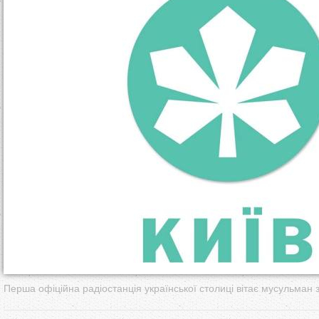
т
у
т
Перша офіційна радіостанція української столиці вітає мусульман з