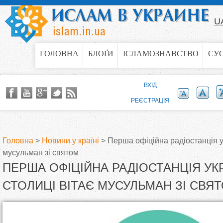
Jump to navigation
U
ГОЛОВНА
БЛОҐИ
ІСЛАМОЗНАВСТВО
СУ
ВХІД
РЕЄСТРАЦІЯ
Головна
>
Новини у країні
>
Перша офіційна радіостанція ук
мусульман зі святом
В
ПЕРША ОФІЦІЙНА РАДІОСТАНЦІЯ УК
и
СТОЛИЦІ ВІТАЄ МУСУЛЬМАН ЗІ СВЯ
є