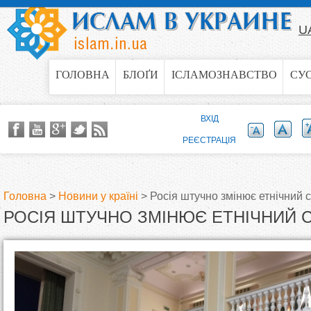
Jump to navigation
U
ГОЛОВНА
БЛОҐИ
ІСЛАМОЗНАВСТВО
СУ
ВХІД
РЕЄСТРАЦІЯ
Головна
>
Новини у країні
>
Росія штучно змінює етнічний 
РОСІЯ ШТУЧНО ЗМІНЮЄ ЕТНІЧНИЙ 
В
и
є