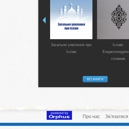
Загальне уявлення про
Іслам:
Іслам
Енциклопедич
словник
ВСІ КНИГИ
Про нас
Зв'язатися