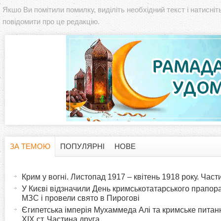
Якшо Ви помітили помилку, виділіть необхідний текст і натисніт
повідомити про це редакцію.
ЗА ТЕМОЮ
ПОПУЛЯРНІ
НОВЕ
H
(
а
Крим у вогні. Листопад 1917 – квітень 1918 року. Час
o
к
У Києві відзначили День кримськотатарського прапора:
т
МЗС і провели свято в Пирогові
r
и
Єгипетська імперія Мухаммеда Алі та кримське питанн
XIX ст. Частина друга
в