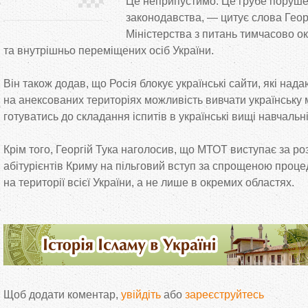
Це
неприпустимо. Це
грубе поруш
законодавства,
—
цитує слова Геор
Міністерства з
питань тимчасово о
та
внутрішньо переміщених осіб України.
Він також додав, що
Росія блокує українські сайти, які на
на
анексованих територіях можливість вивчати українську мо
готуватись до
складання іспитів в
українські вищі навчальн
Крім того, Георгій Тука наголосив, що
МТОТ виступає за
ро
абітурієнтів Криму на
пільговий вступ за
спрощеною проце
на
території всієї України, а
не
лише в
окремих областях.
Щоб додати коментар,
увійдіть
або
зареєструйтесь