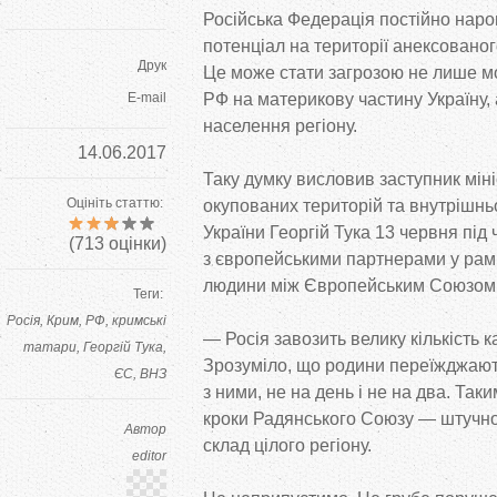
Російська Федерація постійно наро
потенціал на
території анексованог
Друк
Це
може стати загрозою не
лише мо
E-mail
РФ
на
материкову частину Україну, 
населення регіону.
14.06.2017
Таку думку висловив заступник міні
Оцініть статтю:
окупованих територій та
внутрішнь
України Георгій Тука 13 червня під 
(
713
оцінки)
з
європейськими партнерами у
рам
людини між Європейським Союзом
Теги:
Росія
Крим
РФ
кримські
—
Росія завозить велику кількість 
татари
Георгій Тука
Зрозуміло, що
родини переїжджают
ЄС
ВНЗ
з
ними, не
на
день і не
на
два. Так
кроки Радянського Союзу
—
штучно
Автор
склад цілого регіону.
editor