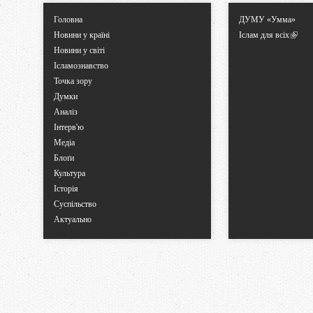
Головна
ДУМУ «Умма»
Новини у країні
Іслам для всіх
Новини у світі
Ісламознавство
Точка зору
Думки
Аналіз
Інтерв'ю
Медіа
Блоґи
Культура
Історія
Суспільство
Актуально