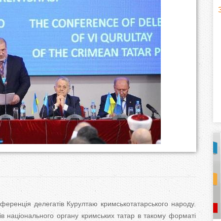
H
(
o
r
i
z
o
n
t
a
ференція делегатів Курултаю кримськотатарського народу.
l
)
в національного органу кримських татар в такому форматі