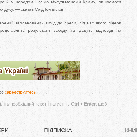
ським народом і всіма мусульманами Криму, пишаємося
ю духу, — сказав Саід Ісмагілов.
енції запланований вихід до преси, під час якого лідери
редставлять результати заходу та дадуть відповіді на
бо
зареєструйтесь
літь необхідний текст і натисніть
Ctrl + Enter
, щоб
ЕРИ
ПІДПИСКА
КНИ