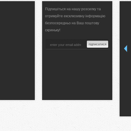
Підпишіться на нашу розсилку та
отримуйте ексклюзивну інформацію
безпосередньо на Ваш поштову
скриньку!