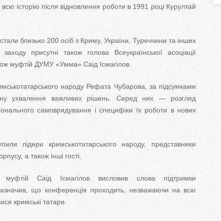
T
 всю історію після відновлення роботи в 1991 році Курултай
a
тали близько 200 осіб з Криму, України, Туреччини та інших
b
заходу присутні також голова Всеукраїнської асоціації
ож муфтій ДУМУ «Умма» Саід Ісмагілов.
s
имськотатарського народу Рефата Чубарова, за підсумками
ану ухвалення важливих рішень. Серед них — розгляд
іонального самоврядування і специфіки їх роботи в нових
упили лідери кримськотатарського народу, представники
пусу, а також інші гості.
 муфтій Саід Ісмагілов висловив слова підтримки
зазначив, що конференція проходить, незважаючи на всю
лися кримські татари.