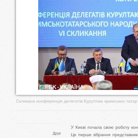
у
т
Скликана конференція делегатів Курултаю кримських татар
У Києві почала свою роботу кон
Друк
Це перше зібрання представникі