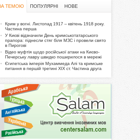
в
ЗА ТЕМОЮ
ПОПУЛЯРНІ
НОВЕ
а
а
Крим у вогні. Листопад 1917 – квітень 1918 року.
ф
Частина перша
к
У Києві відзначили День кримськотатарського
т
о
прапора: піднесли стяг біля МЗС і провели свято
и
в Пирогові
Відео муфтія щодо російської атаки на Києво-
р
в
Печерську лавру швидко поширилося в мережі
н
Єгипетська імперія Мухаммеда Алі та кримське
м
а
питання в першій третині XIX ст. Частина друга
в
а
к
л
а
д
к
а