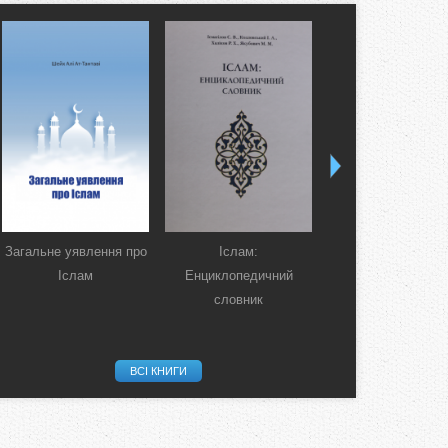
Загальне уявлення про
Іслам:
Коран. Перекла
Іслам
Енциклопедичний
смислів українсь
словник
мовою
ВСІ КНИГИ