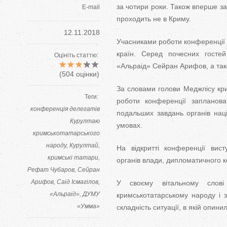
за чотири роки. Також вперше за
E-mail
проходить не в Криму.
12.11.2018
Учасниками роботи конференції с
країн. Серед почесних гостей 
Оцініть статтю:
«Альраід» Сейран Арифов, а так
(
504
оцінки)
За словами голови Меджлісу кр
Теги:
роботи конференції запланов
конференція делегатів
подальших завдань органів нац
Курултаю
умовах.
кримськотатарського
народу
Курултай
На відкритті конференції вист
кримські татари
органів влади, дипломатичного кор
Рефат Чубаров
Сейран
Арифов
Саід Ісмагілов
У своєму вітальному слові
«Альраід»
ДУМУ
кримськотатарському народу і 
«Умма»
складність ситуації, в якій опини