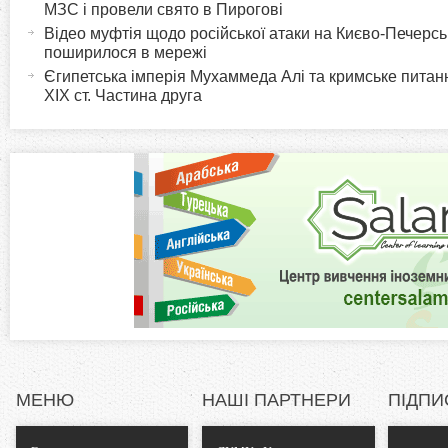
т
МЗС і провели свято в Пирогові
r
и
Відео муфтія щодо російської атаки на Києво-Печерс
поширилося в мережі
в
i
Єгипетська імперія Мухаммеда Алі та кримське питанн
н
XIX ст. Частина друга
а
z
в
к
o
л
а
n
д
к
t
а
)
a
l
МЕНЮ
НАШІ ПАРТНЕРИ
ПІДПИ
T