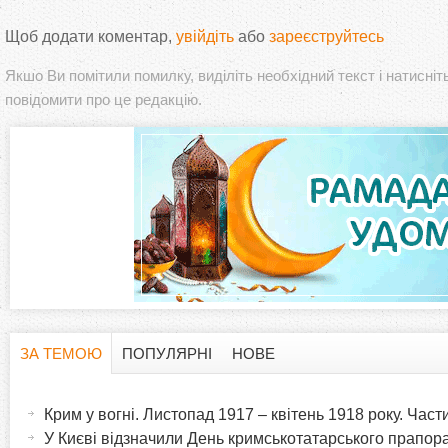
Щоб додати коментар,
увійдіть
або
зареєструйтесь
Якшо Ви помітили помилку, виділіть необхідний текст і натисніт
повідомити про це редакцію.
ЗА ТЕМОЮ
ПОПУЛЯРНІ
НОВЕ
H
(
а
Крим у вогні. Листопад 1917 – квітень 1918 року. Час
o
к
У Києві відзначили День кримськотатарського прапора: