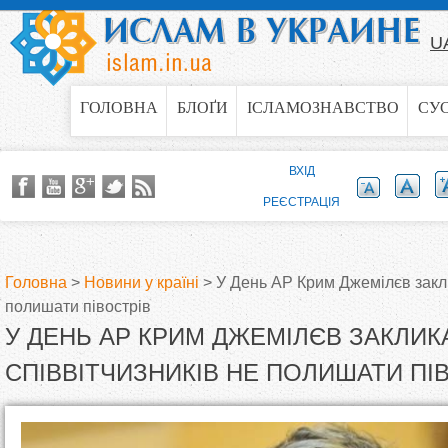
Jump to navigation
U
ГОЛОВНА
БЛОҐИ
ІСЛАМОЗНАВСТВО
СУ
ВХІД
РЕЄСТРАЦІЯ
Головна
>
Новини у країні
>
У День АР Крим Джемілєв закли
полишати півострів
В
У ДЕНЬ АР КРИМ ДЖЕМІЛЄВ ЗАКЛИК
и
СПІВВІТЧИЗНИКІВ НЕ ПОЛИШАТИ ПІ
є