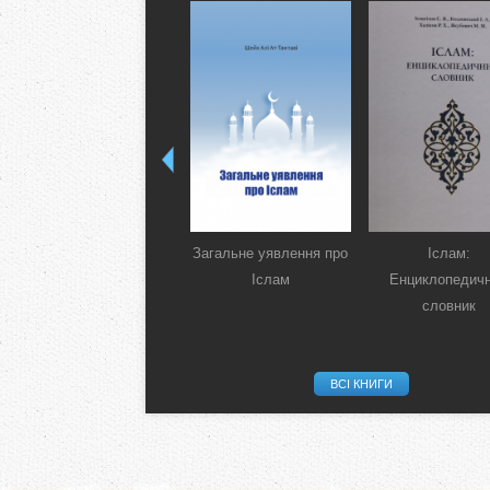
Загальне уявлення про
Іслам:
Іслам
Енциклопедич
словник
ВСІ КНИГИ