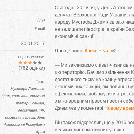
Сьогодні, 20 січня, у
День Автономн
депутат Верховної Ради України, л
Друк
народу Мустафа Джемілєв закликав
E-mail
не
залишати півострів, а
країни За
економічні санкції.
20.01.2017
Про це
пише
Крим. Реалії
.
Оцініть статтю:
—
Ми
закликаємо співвітчизників н
(
762
оцінки)
цю
територію. Бачимо звільнення 
достатнього тиску на
країну-агресо
Теги:
економічних санкцій, які повинні бу
Мустафа Джемілєв
ефективними, щоб змусити агресор
Крим
кримчани
кримські
з
міжнародним правом і вести себе
татари
санкції
Джемілєв у
коментарі
Новому вре
деокупація
РФ
російська агресія
день
Він також підкреслив, що
у
2016 ро
Автономної Республіки
великих дипломатичних успіхів:
Крим