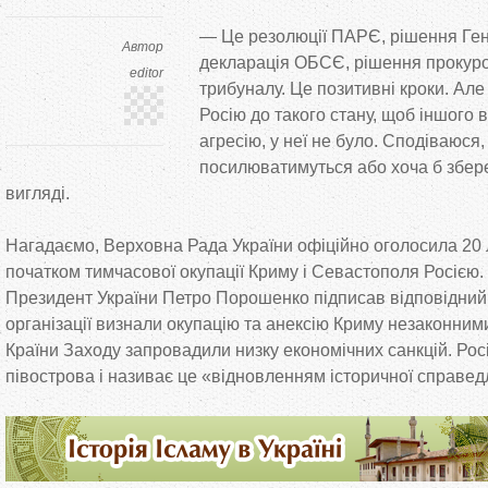
—
Це
резолюції ПАРЄ, рішення Ге
Автор
декларація ОБСЄ, рішення прокур
editor
трибуналу. Це
позитивні кроки. Але
Росію до
такого стану, щоб іншого в
агресію, у
неї не
було. Сподіваюся, 
посилюватимуться або хоча
б збер
вигляді.
Нагадаємо, Верховна Рада України офіційно оголосила 20 
початком тимчасової окупації Криму і Севастополя Росією.
Президент України Петро Порошенко підписав відповідний
організації визнали окупацію та
анексію Криму незаконними і
Країни Заходу запровадили низку економічних санкцій. Рос
півострова і називає це
«
відновленням історичної справед