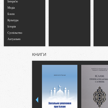
Інтерв'ю
Медіа
Блоґи
Культура
Історія
Суспільство
Актуально
КНИГИ