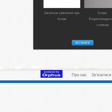
Загальне уявлення про
Іслам:
Іслам
Енциклопедич
словник
ВСІ КНИГИ
Про нас
Зв'язатися