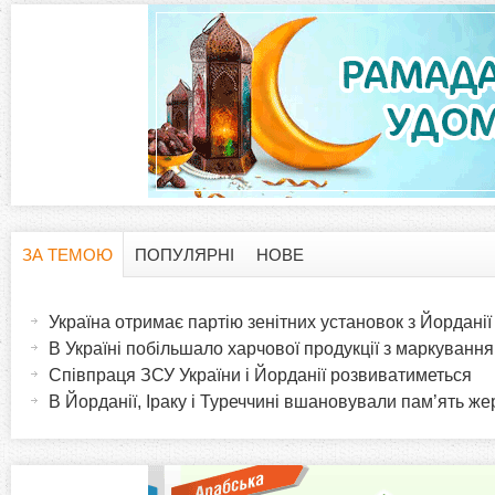
ЗА ТЕМОЮ
ПОПУЛЯРНІ
НОВЕ
H
(
а
Україна отримає партію зенітних установок з Йорданії
o
к
В Україні побільшало харчової продукції з маркуванн
т
Співпраця ЗСУ України і Йорданії розвиватиметься
r
и
В Йорданії, Іраку і Туреччині вшановували пам’ять ж
в
i
н
а