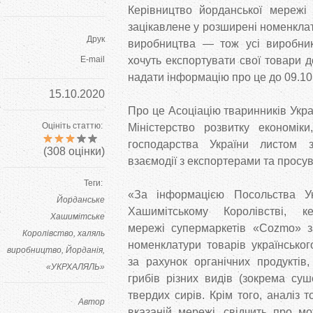
Керівництво йорданської мережі
зацікавлене у розширені номенклат
Друк
виробництва — тож усі виробники
E-mail
хочуть експортувати свої товари д
надати інформацію про це до 09.10
15.10.2020
Про це Асоціацію тваринників Укр
Оцініть статтю:
Міністерство розвитку економіки,
господарства України листом 
(
308
оцінки)
взаємодії з експортерами та просу
Теги:
«За інформацією Посольства У
Йорданське
Хашимітському Королівстві, ке
Хашимітське
мережі супермаркетів «Cozmo» з
Королівство
халяль
номенклатури товарів українськог
виробництво
Йорданія
за рахунок органічних продуктів,
«УКРХАЛЯЛЬ»
грибів різних видів (зокрема суше
твердих сирів. Крім того, аналіз 
Автор
вказаній мережі, свідчить про мо