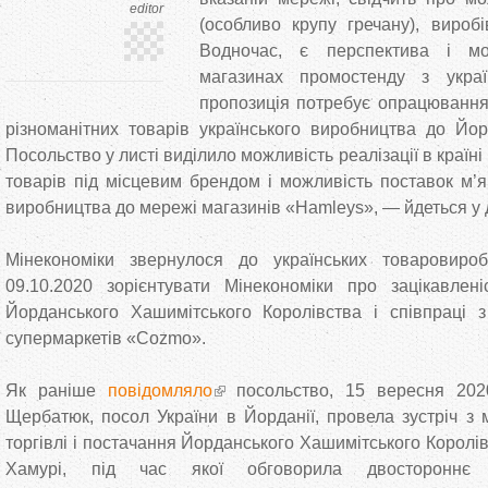
editor
(особливо крупу гречану), виробі
Водночас, є перспектива і мо
магазинах промостенду з укра
пропозиція потребує опрацювання 
різноманітних товарів українського виробництва до Йор
Посольство у листі виділило можливість реалізації в країн
товарів під місцевим брендом і можливість поставок м’я
виробництва до мережі магазинів «Hаmleys», — йдеться у 
Мінекономіки звернулося до українських товаровиро
09.10.2020 зорієнтувати Мінекономіки про зацікавлен
Йорданського Хашимітського Королівства і співпраці
супермаркетів «Cozmo».
Як раніше
повідомляло
посольство, 15 вересня 202
Щербатюк, посол України в Йорданії, провела зустріч з 
торгівлі і постачання Йорданського Хашимітського Королі
Хамурі, під час якої обговорила двостороннє то