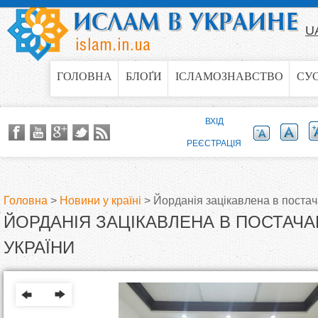
Jump to navigation
U
ГОЛОВНА
БЛОҐИ
ІСЛАМОЗНАВСТВО
СУ
ВХІД
РЕЄСТРАЦІЯ
Головна
>
Новини у країні
>
Йорданія зацікавлена в постача
ЙОРДАНІЯ ЗАЦІКАВЛЕНА В ПОСТАЧАН
В
УКРАЇНИ
и
є