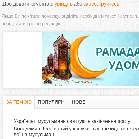
Щоб додати коментар,
увійдіть
або
зареєструйтесь
Якшо Ви помітили помилку, виділіть необхідний текст і натисніт
повідомити про це редакцію.
ЗА ТЕМОЮ
ПОПУЛЯРНІ
НОВЕ
H
(
а
Українські мусульмани святкують закінчення посту
o
к
Володимир Зеленський узяв участь у президентському
т
воїнів-мусульман