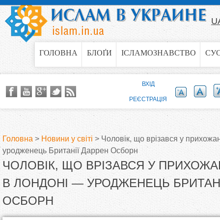
Jump to navigation
U
ГОЛОВНА
БЛОҐИ
ІСЛАМОЗНАВСТВО
СУ
ВХІД
РЕЄСТРАЦІЯ
Головна
>
Новини у світі
>
Чоловік, що врізався у прихожан
уродженець Британії Даррен Осборн
В
ЧОЛОВІК, ЩО ВРІЗАВСЯ У ПРИХОЖА
и
В ЛОНДОНІ — УРОДЖЕНЕЦЬ БРИТАН
ОСБОРН
є