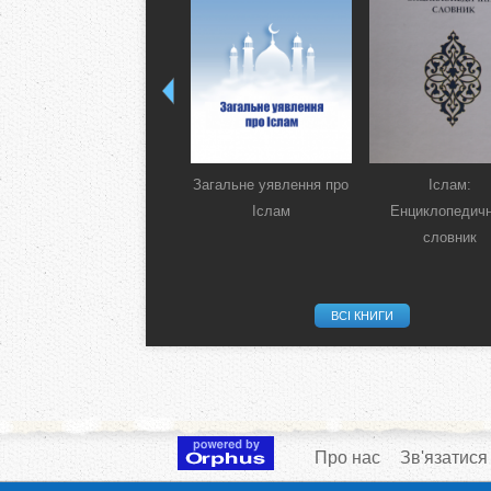
Загальне уявлення про
Іслам:
Іслам
Енциклопедич
словник
ВСІ КНИГИ
Про нас
Зв'язатися