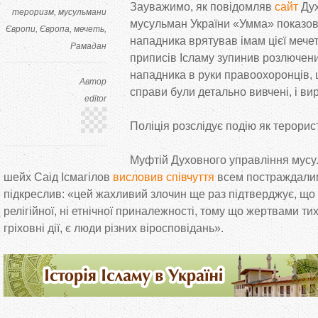
Зауважимо, як повідомляв
сайт
Ду
тероризм
мусульмани
мусульман України «Умма» показов
Європи
Європа
мечеть
нападника врятував імам цієї мечет
Рамадан
приписів Ісламу зупинив розлючени
нападника в руки правоохоронців, 
Автор
справи були детально вивчені, і ви
editor
Поліція розслідує подію як терорис
Муфтій Духовного управління мус
шейх Саід Ісмагілов
висловив співчуття
всем постраждалим 
підкреслив: «цей жахливий злочин ще раз підтверджує, що 
релігійної, ні етнічної приналежності, тому що жертвами тих
гріховні дії, є люди різних віросповідань».