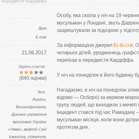
передмістя Кардіффа
Особу, яка скоїла у ніч на 19 червн
мусульман у Лондоні, звуть Даррен
Друк
заарештували за підозрою у підгото
E-mail
За інформацією джерел
Бі-бі-сі
, 
21.06.2017
чотирьох дітей, уродженець графст
переїхав в передмістя Кардіффа.
Оцініть статтю:
У ніч на понеділок в його будинку 
(
840
оцінки)
Нагадаємо, в ніч на понеділок злов
Теги:
відомо — Осборн) за кермом мікр
Лондон
групу людей, що виходили з мечеті 
Великобританія
Інцидент стався під час Рамадану
Духовне управління
мусульман місяця, коли вони дотр
мусульман України
протягом дня.
«Умма»
муфтій Саід
Ісмагілов
співчуття