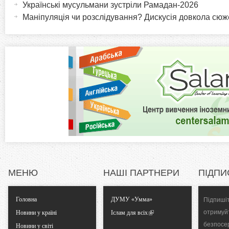
r
и
Українські мусульмани зустріли Рамадан-2026
в
Маніпуляція чи розслідування? Дискусія довкола сю
i
н
а
z
в
к
o
л
а
n
д
к
t
а
)
a
l
МЕНЮ
НАШІ ПАРТНЕРИ
ПІДПИ
T
Головна
ДУМУ «Умма»
Підпишіт
отримуй
Новини у країні
Іслам для всіх
a
безпосе
Новини у світі