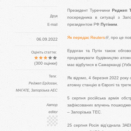
Президент Туреччини
Реджеп Т
Друк
посередника в ситуації з За
президентом РФ
Путіним
.
E-mail
Як передає Reuters
, про це по
06.09.2022
Ердоган та Путін також обгово
Оцініть статтю:
продовжувати будівництво атомн
(
300
оцінки)
має відбутися в Самарканді (Узб
Теги:
Як відомо, 4 березня 2022 року
Реджеп Ердоган
атомну станцію в Європі та третю 
МАГАТЕ
Запорізька АЕС
5 серпня російська армія обст
зафіксованих влучень пошкоджен
Автор
– Запорізька ТЕС.
editor
25 серпня Росія від’єднала ЗАЕС