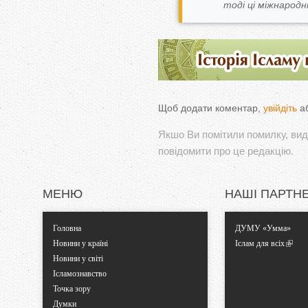
тоді ці міжнародні
Щоб додати коментар,
увійдіть
а
Якшо Ви помітили помилку, виді
повідомити про це редакцію.
МЕНЮ
НАШІ ПАРТН
Головна
ДУМУ «Умма»
Новини у країні
Іслам для всіх
Новини у світі
Ісламознавство
Точка зору
Думки