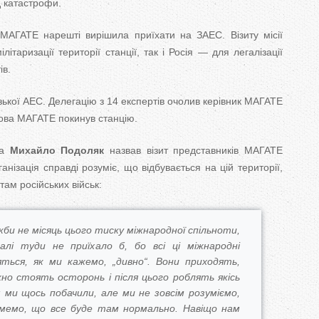
д катастрофи.
 МАГАТЕ нарешті вирішила приїхати на ЗАЕС. Візиту місії
ітаризації території станції, так і Росія — для легалізації
ів.
ізької АЕС. Делегацію з 14 експертів очолив керівник МАГАТЕ
лова МАГАТЕ покинув станцію.
та
Михайло Подоляк
назвав візит представників МАГАТЕ
анізація справді розуміє, що відбувається на цій території,
ам російських військ:
кби не місяць цього тиску міжнародної спільноти,
лі туди не приїхало б, бо всі ці міжнародні
яться, як ми кажемо, „дивно“. Вони приходять,
но стоять осторонь і після цього роблять якісь
: ми щось побачили, але ми не зовсім розуміємо,
мемо, що все буде там нормально. Навіщо нам