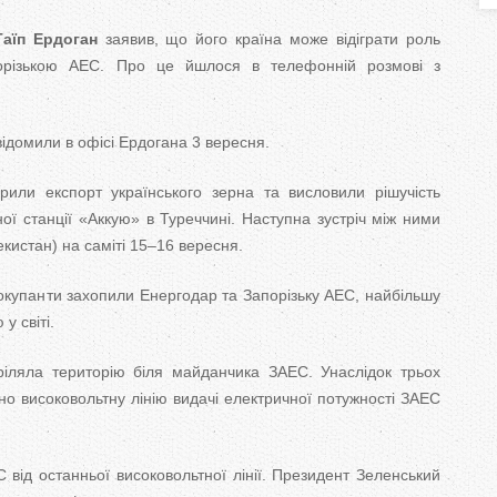
T
аїп Ердоган
заявив, що його країна може відіграти роль
a
порізькою АЕС. Про це йшлося в телефонній розмові з
b
відомили в офісі Ердогана 3 вересня.
s
рили експорт українського зерна та висловили рішучість
ої станції «Аккую» в Туреччині. Наступна зустріч між ними
екистан) на саміті 15–16 вересня.
 окупанти захопили Енергодар та Запорізьку АЕС, найбільшу
у світі.
ріляла територію біля майданчика ЗАЕС. Унаслідок трьох
о високовольтну лінію видачі електричної потужності ЗАЕС
 від останньої високовольтної лінії. Президент Зеленський