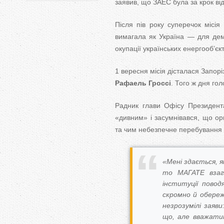
заявив, що ЗАЕС була за крок ві
Після пів року суперечок місія
вимагала як Україна — для деміл
окупації українських енергооб’єкт
1 вересня місія дісталася Запор
Рафаель Гроссі
. Того ж дня го
Радник глави Офісу Президен
«дивним» і засумнівався, що орг
та чим небезпечне перебування т
«Мені здається, я
то МАГАТЕ взага
інституції повод
скромно й обереж
незрозумілі заяви
що, але вважати