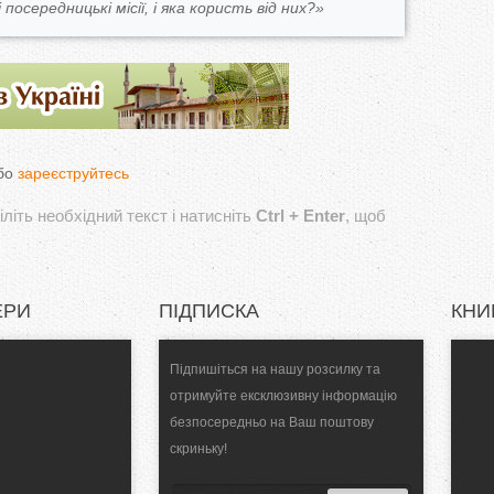
 посередницькі місії, і яка користь від них?»
бо
зареєструйтесь
літь необхідний текст і натисніть
Ctrl + Enter
, щоб
ЕРИ
ПІДПИСКА
КНИ
Підпишіться на нашу розсилку та
отримуйте ексклюзивну інформацію
безпосередньо на Ваш поштову
скриньку!