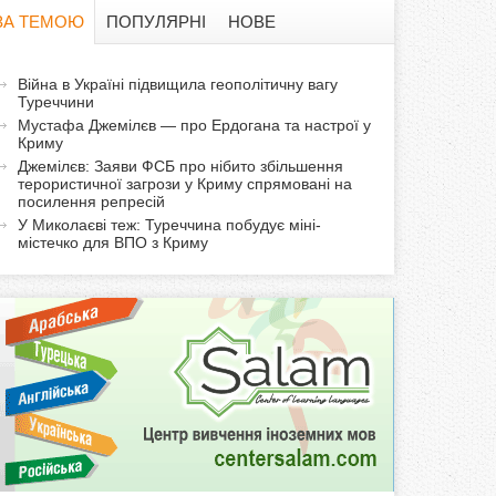
в
ЗА ТЕМОЮ
ПОПУЛЯРНІ
НОВЕ
а
а
Війна в Україні підвищила геополітичну вагу
ф
Туреччини
к
Мустафа Джемілєв — про Ердогана та настрої у
т
о
Криму
и
Джемілєв: Заяви ФСБ про нібито збільшення
терористичної загрози у Криму спрямовані на
р
в
посилення репресій
н
У Миколаєві теж: Туреччина побудує міні-
м
а
містечко для ВПО з Криму
в
а
к
л
а
д
к
а