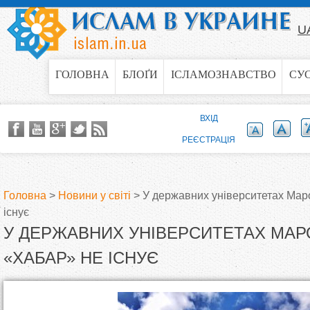
Jump to navigation
U
ГОЛОВНА
БЛОҐИ
ІСЛАМОЗНАВСТВО
СУ
ВХІД
РЕЄСТРАЦІЯ
Головна
>
Новини у світі
>
У державних університетах Мар
існує
В
У ДЕРЖАВНИХ УНІВЕРСИТЕТАХ МАР
и
«ХАБАР» НЕ ІСНУЄ
є