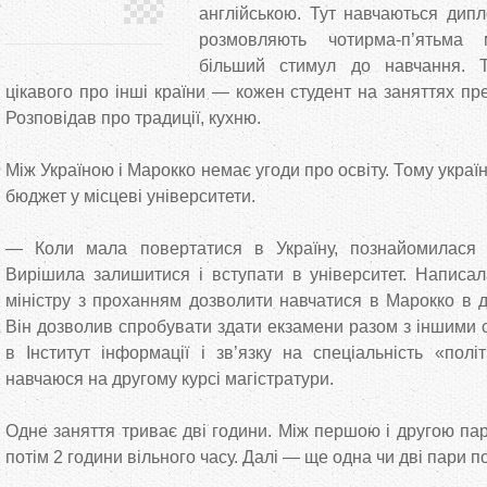
англійською. Тут навчаються дипло
розмовляють чотирма-п’ятьма
більший стимул до навчання. Т
цікавого про інші країни — кожен студент на заняттях пр
Розповідав про традиції, кухню.
Між Україною і Марокко немає угоди про освіту. Тому украї
бюджет у місцеві університети.
— Коли мала повертатися в Україну, познайомилася 
Вирішила залишитися і вступати в університет. Написа
міністру з проханням дозволити навчатися в Марокко в д
Він дозволив спробувати здати екзамени разом з іншими 
в Інститут інформації і зв’язку на спеціальність «політ
навчаюся на другому курсі магістратури.
Одне заняття триває дві години. Між першою і другою па
потім 2 години вільного часу. Далі — ще одна чи дві пари по