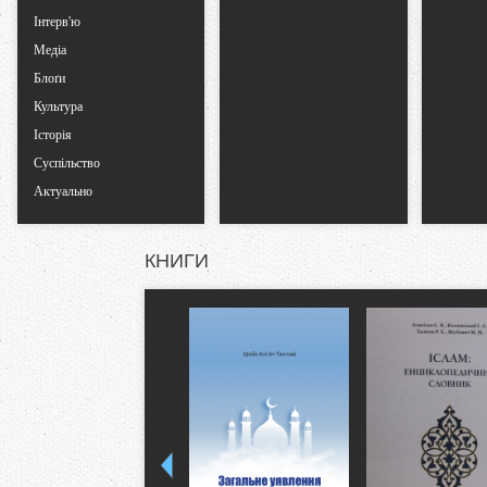
Інтерв'ю
Медіа
Блоґи
Культура
Історія
Суспільство
Актуально
КНИГИ