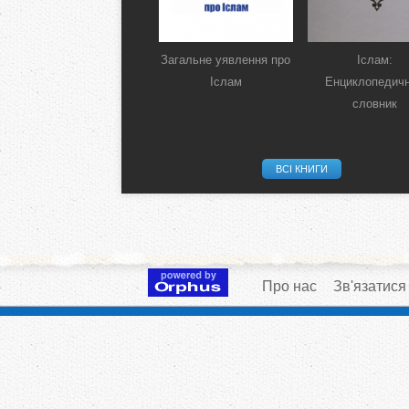
Загальне уявлення про
Іслам:
Іслам
Енциклопедич
словник
ВСІ КНИГИ
Про нас
Зв'язатися