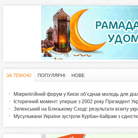
ЗА ТЕМОЮ
ПОПУЛЯРНІ
НОВЕ
H
(
а
Міжрелігійний форум у Києві об’єднав молодь для діа
o
к
Історичний момент: уперше з 2002 року Президент Укра
т
Зеленський на Близькому Сході: результати візиту ук
r
и
Мусульмани України зустріли Курбан-байрам з єдніст
в
i
н
а