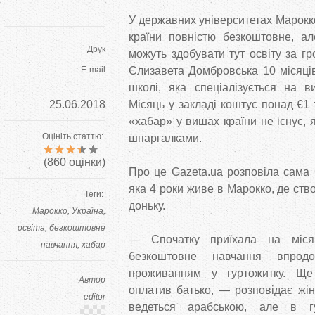
У державних університетах Марокк
країни повністю безкоштовне, ал
Друк
можуть здобувати тут освіту за гр
E-mail
Єлизавета Домбровська 10 місяці
школі, яка спеціалізується на в
25.06.2018
Місяць у закладі коштує понад €1 т
«хабар» у вишах країни не існує, я
Оцініть статтю:
шпаргалками.
(
860
оцінки)
Про це Gazeta.ua розповіла сама
яка 4 роки живе в Марокко, де ст
Теги:
доньку.
Марокко
Україна
освіта
безкоштовне
— Спочатку приїхала на міся
навчання
хабар
безкоштовне навчання впрод
проживанням у гуртожитку. Ще
Автор
оплатив батько, — розповідає жі
editor
ведеться арабською, але в гу