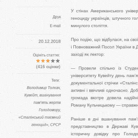
У стінах Американського унів
Друк
геноциду українців, штучного г
минулого століття.
E-mail
Про подію, що відбулася, на сво
20.12.2018
і Повноважний Посол України в 
заході як лектор:
Оцініть статтю:
(
416
оцінки)
— Провели спільно із Студен
університету Кувейту день пам’я
Теги:
документальної стрічки «Сталін
Володимир Толкач
активні і ввічливі одночасно. Д
Кувейт
вшанування
громада вкотре довела надійн
пам’ять жертв
Роману Кульчицькому — справжній
Голодомору
«Сталінський таємний
Раніше в дні вшанування пам’
геноцид»
СРСР
представництво в Державі Кув
історичну довідку про Голо