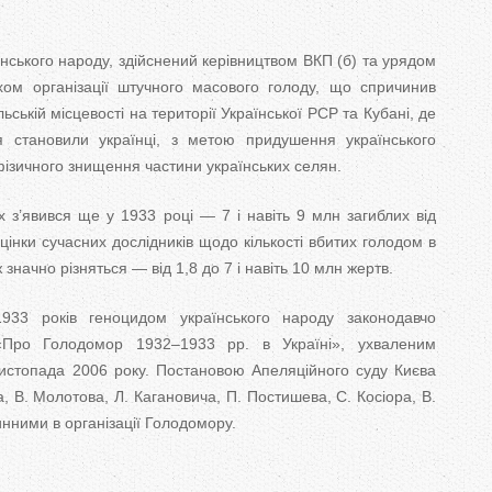
нського народу, здійснений керівництвом ВКП (б) та урядом
м організації штучного масового голоду, що спричинив
льській місцевості на території Української РСР та Кубані, де
я становили українці, з метою придушення українського
фізичного знищення частини українських селян.
х з’явився ще у 1933 році — 7 і навіть 9 млн загиблих від
цінки сучасних дослідників щодо кількості вбитих голодом в
значно різняться — від 1,8 до 7 і навіть 10 млн жертв.
33 років геноцидом українського народу законодавчо
«Про Голодомор 1932–1933 рр. в Україні», ухваленим
стопада 2006 року. Постановою Апеляційного суду Києва
а, В. Молотова, Л. Кагановича, П. Постишева, С. Косіора, В.
нними в організації Голодомору.