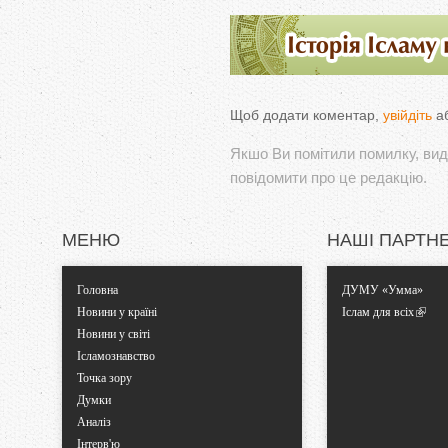
Щоб додати коментар,
увійдіть
а
Якшо Ви помітили помилку, виді
повідомити про це редакцію.
МЕНЮ
НАШІ ПАРТН
Головна
ДУМУ «Умма»
Новини у країні
Іслам для всіх
Новини у світі
Ісламознавство
Точка зору
Думки
Аналіз
Інтерв'ю