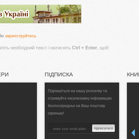
бо
зареєструйтесь
літь необхідний текст і натисніть
Ctrl + Enter
, щоб
ЕРИ
ПІДПИСКА
КНИ
Підпишіться на нашу розсилку та
отримуйте ексклюзивну інформацію
безпосередньо на Ваш поштову
скриньку!