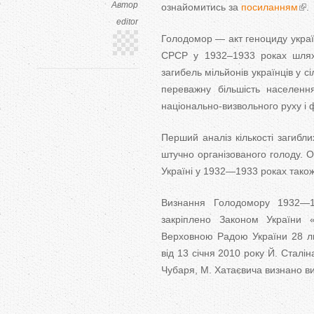
Автор
ознайомитись за
посиланням
.
editor
Голодомор — акт геноциду украї
СРСР у 1932–1933 роках шляхо
загибель мільйонів українців у сі
переважну більшість населенн
національно-визвольного руху і 
Перший аналіз кількості загибли
штучно організованого голоду. О
Україні у 1932—1933 роках також 
Визнання Голодомору 1932—19
закріплено Законом України 
Верховною Радою України 28 ли
від 13 січня 2010 року Й. Сталін
Чубаря, М. Хатаєвича визнано ви