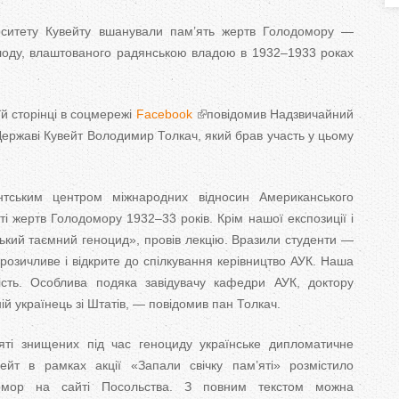
T
ерситету Кувейту вшанували пам’ять жертв Голодомору —
a
олоду, влаштованого радянською владою в 1932–1933 роках
b
їй сторінці в соцмережі
Facebook
повідомив Надзвичайний
s
Державі Кувейт Володимир Толкач, який брав участь у цьому
тським центром міжнародних відносин Американського
ті жертв Голодомору 1932–33 років. Крім нашої експозиції і
ський таємний геноцид», провів лекцію. Вразили студенти —
оброзичливе і відкрите до спілкування керівництво АУК. Наша
ість. Особлива подяка завідувачу кафедри АУК, доктору
 українець зі Штатів, — повідомив пан Толкач.
яті знищених під час геноциду українське дипломатичне
ейт в рамках акції «Запали свічку пам’яті» розмістило
домор на сайті Посольства. З повним текстом можна