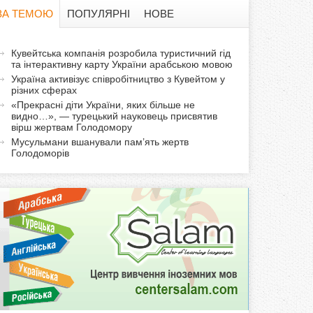
в
ЗА ТЕМОЮ
ПОПУЛЯРНІ
НОВЕ
а
а
Кувейтська компанія розробила туристичний гід
ф
та інтерактивну карту України арабською мовою
к
Україна активізує співробітництво з Кувейтом у
т
о
різних сферах
и
«Прекрасні діти України, яких більше не
видно…», — турецький науковець присвятив
р
в
вірш жертвам Голодомору
н
Мусульмани вшанували пам’ять жертв
м
а
Голодоморів
в
а
к
л
а
д
к
а