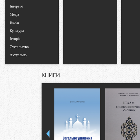
Інтерв'ю
Медіа
Блоґи
Культура
Історія
Суспільство
Актуально
КНИГИ