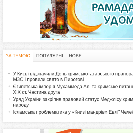
ЗА ТЕМОЮ
ПОПУЛЯРНІ
НОВЕ
H
(
а
У Києві відзначили День кримськотатарського прапора:
o
к
МЗС і провели свято в Пирогові
т
Єгипетська імперія Мухаммеда Алі та кримське питанн
r
XIX ст. Частина друга
и
Уряд України закріпив правовий статус Меджлісу кри
в
i
народу
н
Ісламська проблематика у «Книзі мандрів» Евлії Челеб
а
z
в
к