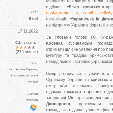
Минулими вихідними у столиці Су
відбувся «Вечір кримськотатар
Друк
повідомила на своїй фейсбук-
E-mail
організація
«Українська ініціати
на підтримку України в боротьбі з 
17.11.2022
За словами голови ГО «Україн
Оцініть статтю:
Косенка
, суринамська громадс
отримати цілісне уявлення про події
(
279
оцінки)
культуру та традиції кримськота
невіддільною частиною української 
Теги:
підтримка України
Вечір розпочався з урочистого в
Суринам
кримські
Суринаму, України та кримськота
татари
гімну «Ант еткенмен». Присутн
відомих кримськотатарських відео
Автор
заступниці Міністра закордонних 
Власкор
Джапарової
, прослухали зве
громадського діяча-суринамофіла