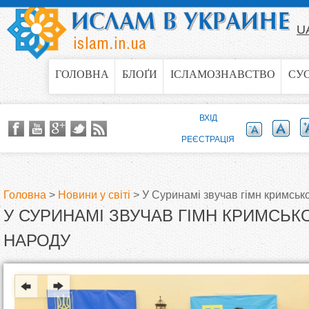
Jump to navigation
U
ГОЛОВНА
БЛОҐИ
ІСЛАМОЗНАВСТВО
СУ
ВХІД
РЕЄСТРАЦІЯ
Головна
>
Новини у світі
>
У Суринамі звучав гімн кримськ
У СУРИНАМІ ЗВУЧАВ ГІМН КРИМСЬ
В
НАРОДУ
и
є