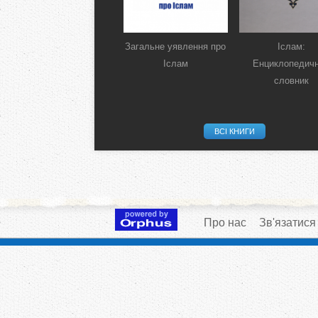
Загальне уявлення про
Іслам:
Іслам
Енциклопедич
словник
ВСІ КНИГИ
Про нас
Зв'язатися