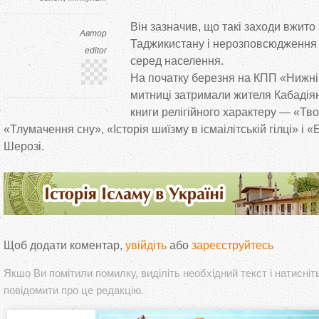
Він зазначив, що
такі заходи вжито 
Автор
Таджикистану і нерозповсюдження 
editor
серед населення.
На
початку березня на
КПП
«
Нижні
митниці затримали жителя Кабадіян
книги релігійного характеру
—
«
Тво
«
Тлумачення сну
»
,
«
Історія шиїзму в
ісмаілітській гілці
»
і
«
Шерозі.
Щоб додати коментар,
увійдіть
або
зареєструйтесь
Якшо Ви помітили помилку, виділіть необхідний текст і натисніт
повідомити про це редакцію.