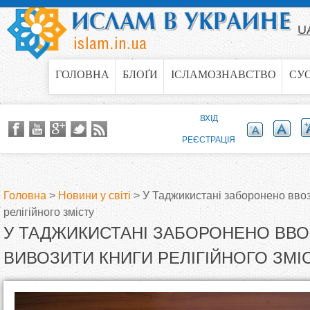
Jump to navigation
U
ГОЛОВНА
БЛОҐИ
ІСЛАМОЗНАВСТВО
СУ
ВХІД
РЕЄСТРАЦІЯ
Головна
>
Новини у світі
>
У Таджикистані заборонено ввоз
релігійного змісту
В
У ТАДЖИКИСТАНІ ЗАБОРОНЕНО ВВО
и
ВИВОЗИТИ КНИГИ РЕЛІГІЙНОГО ЗМІ
є