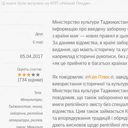
Ці книги були вилучені на КПП «Нижній Пяндж»
Міністерство культури Таджикиста
інформацію про введену заборону 
Друк
з
країни книг
—
нових правил в
цьо
E-mail
За
даними відомства, в
країні забо
видання, що
мають історичну та
кул
05.04.2017
наприклад історичні рукописи, без 
«
як
це
прийнято в
багатьох країнах 
Оцініть статтю:
Як
повідомляє
Азія-Плюс
, завід
(
734
оцінки)
використання історичної та
культур
Міністерства культури Таджикиста
Теги:
повідомив, що
також заборонено вв
Мінкультури
книги релігійного змісту без спеціа
Таджикистан
книга
відомства. Цим також займається К
заборона
релігійна
та
впорядкування традицій і обряді
література
релігія
дають висновок щодо релігійної літ
закон
Мінкульт