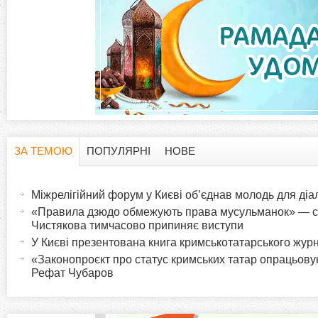
ЗА ТЕМОЮ
ПОПУЛЯРНІ
НОВЕ
H
(
а
Міжрелігійний форум у Києві об’єднав молодь для діа
o
к
«Правила дзюдо обмежують права мусульманок» — с
т
Чистякова тимчасово припиняє виступи
r
и
У Києві презентована книга кримськотатарського жур
в
«Законопроєкт про статус кримських татар опрацьов
i
Рефат Чубаров
н
а
z
в