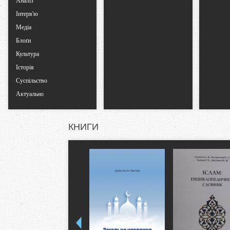
Аналіз
Інтерв'ю
Медіа
Блоґи
Культура
Історія
Суспільство
Актуально
КНИГИ