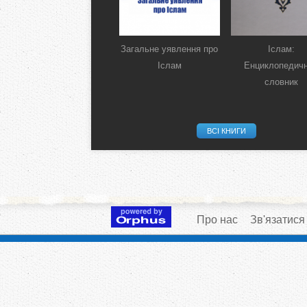
Загальне уявлення про
Іслам:
Іслам
Енциклопедич
словник
ВСІ КНИГИ
Про нас
Зв'язатися