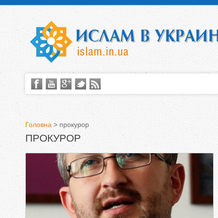
Головна
>
прокурор
ПРОКУРОР
В
и
є
т