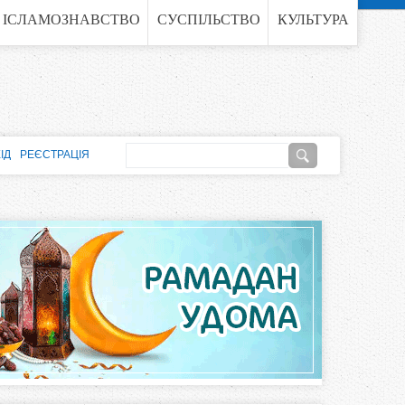
ІСЛАМОЗНАВСТВО
СУСПІЛЬСТВО
КУЛЬТУРА
П
ІД
РЕЄСТРАЦІЯ
о
П
ш
о
у
к
ш
у
к
о