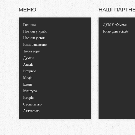
МЕНЮ
НАШІ ПАРТН
Головна
ДУМУ «Умма»
Новини у країні
Іслам для всіх
Новини у світі
Ісламознавство
Точка зору
Думки
Аналіз
Інтерв'ю
Медіа
Блоґи
Культура
Історія
Суспільство
Актуально