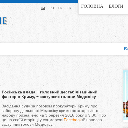
Jump to navigation
ГОЛОВНА
БЛОҐИ
UA
RU
EN
TR
ВХ
Російська влада − головний дестабілізаційний
фактор в Криму, − заступник голови Меджлісу
Засідання суду за позовом прокуратури Криму про
заборону діяльності Меджлісу кримськотатарського
народу призначено на 3 березня 2016 року о 9.30. Про
це на своїй сторінці у соцмережі
Facebook
написав
заступник голови Меджлісу...