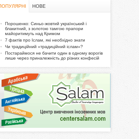
в
ПОПУЛЯРНІ
НОВЕ
а
а
Порошенко: Синьо-жовтий український і
ф
блакитний, з золотою тамгою прапори
к
майоритимуть над Кримом
т
о
7 фактів про Іслам, які необхідно знати
и
Чи традиційний «традиційний іслам»?
р
в
Постараймося не бачити один в одному ворогів
лише через приналежність до різних конфесій
н
м
а
в
а
к
л
а
д
к
а