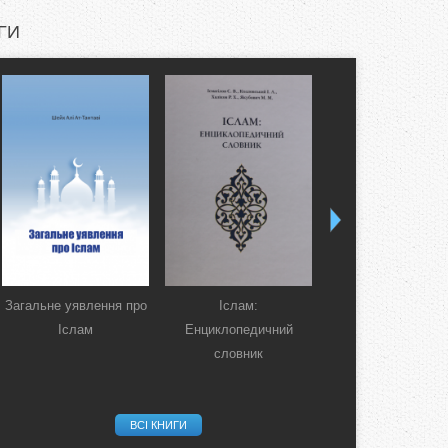
ГИ
Загальне уявлення про
Іслам:
Коран. Перекла
Іслам
Енциклопедичний
смислів українсь
словник
мовою
ВСІ КНИГИ