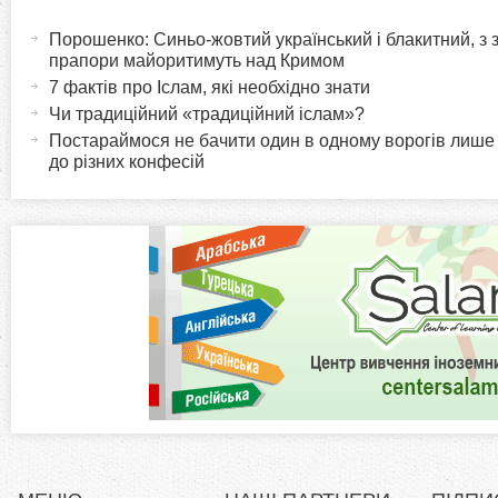
H
а
Порошенко: Синьо-жовтий український і блакитний, з
o
к
прапори майоритимуть над Кримом
т
7 фактів про Іслам, які необхідно знати
r
и
Чи традиційний «традиційний іслам»?
в
Постараймося не бачити один в одному ворогів лише
i
до різних конфесій
н
а
z
в
к
o
л
а
n
д
к
t
а
)
a
l