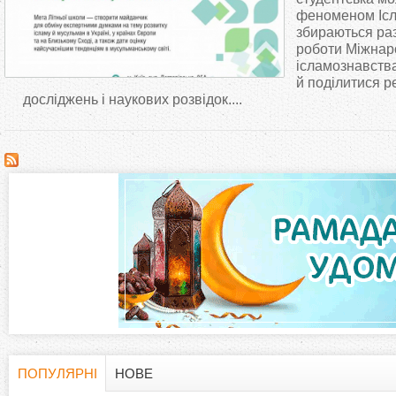
т
феноменом Іслам
збираються раз
роботи Міжнаро
у
ісламознавств
й поділитися р
т
досліджень і наукових розвідок....
ПОПУЛЯРНІ
НОВЕ
(