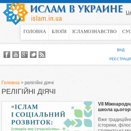
Jump to navigation
U
ГОЛОВНА
БЛОҐИ
ІСЛАМОЗНАВСТВО
СУ
ВХІД
РЕЄСТРАЦІ
Головна
>
релігійні діячі
РЕЛІГІЙНІ ДІЯЧІ
В
VII Міжнародн
и
школа цьогорі
Вже традиційно
є
історики, філос
студентська мо