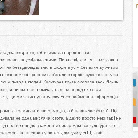
H
(
o
r
i
бе два відкриття, тобто змогла нарешті чітко
алишались неусвідомленими. Перше відкриття — ми давно
z
логічна безвідповідальність шкодить усім без винятку живим
ьні економічні процеси зав’язали в гордіїв вузол економіки
o
долю мільярдів людей. Культурна криза охопила весь більш-
n
ивно, коли ніхто не помічає, сидячи перед екраном
неті, що ми затиснуті в кулаку Боса на ймення Iнформація.
t
оможні осмислити інформацію, а й навіть засвоїти її. Під
a
вала не одна мисляча істота, а дехто просто нею так і не
: від політологів до знаменитих офір масової культури. Це —
l
)
ліємось на несправедливість, живучи у світі, який