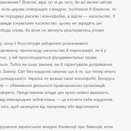
ковники? Власне, віра тут ні до чого, бо всі великі світові
T
та коли церква співпрацює з владою, політикою й бізнесом, то
a
нуче породжує расизм і ксенофобію, а відтак — насильство. У
завжди існуватиме насильство, цьому не зарадять ані
b
обода слова, бо вони не зможуть реалізуватись уповні.
s
ту, хоча її Конституція забороняє розпалювати
ворожнечу, пропаганду насильства й порнографії, як й у
ештою, у ній проголошуються фундаментальні права
ься. Тобто не існує законів, які б гарантували дотримання
 Закону. Світ без кордонів означає ще й те, що тепер нічого
громадськості. Україна не визнає своєї ксенофобії, Білорусь
сія — обмеження діяльності правозахисних організацій,
 говорить. Представники влади цих країн наївно вважають,
від міжнародних зобов’язань — це оточити себе кордоном,
 того, щоб захищати від тероризму або відстоювати
рушення українською владою Конвенції про біженців, коли