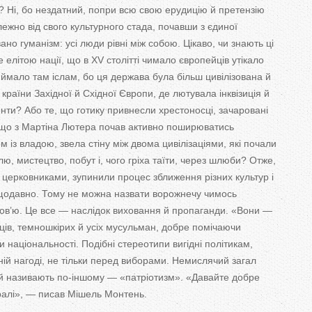
? Ні, бо нездатний, попри всю свою ерудицію й претензію
ежно від свого культурного стада, почавши з єдиної
ано гуманізм: усі люди рівні між собою. Цікаво, чи знають ці
е елітою нації, що в ХV столітті чимало європейців утікало
риймало там іслам, бо ця держава була більш цивілізована й
раїни Західної й Східної Європи, де лютувала інквізиція й
енти? Або те, що готику привнесли хрестоносці, зачаровані
 що з Мартіна Лютера почав активно поширюватись
м із владою, звела стіну між двома цивілізаціями, які почали
лю, мистецтво, побут і, чого гріха таїти, через шлюби? Отже,
 церковниками, зупинили процес зближення різних культур і
ещодавно. Тому не можна назвати ворожнечу чимось
ов’ю. Це все — наслідок виховання й пропаганди. «Вони —
ців, темношкірих й усіх мусульман, добре помічаючи
 національності. Подібні стереотипи вигідні політикам,
ій нагоді, не тільки перед виборами. Немислячий загал
й називають по-іншому — «патріотизм». «Давайте добре
алі», — писав Мішель Монтень.