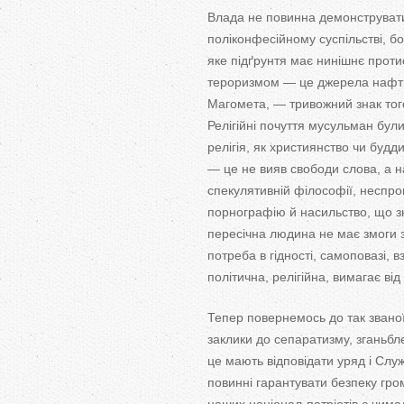
Влада не повинна демонструвати 
поліконфесійному суспільстві, б
яке підґрунтя має нинішнє прот
тероризмом — це джерела нафти й
Магомета, — тривожний знак того
Релігійні почуття мусульман бул
релігія, як християнство чи бу
— це не вияв свободи слова, а 
спекулятивній філософії, неспр
порнографію й насильство, що з
пересічна людина не має змоги з
потреба в гідності, самоповазі, 
політична, релігійна, вимагає в
Тепер повернемось до так званої
заклики до сепаратизму, зганьбл
це мають відповідати уряд і Слу
повинні гарантувати безпеку гро