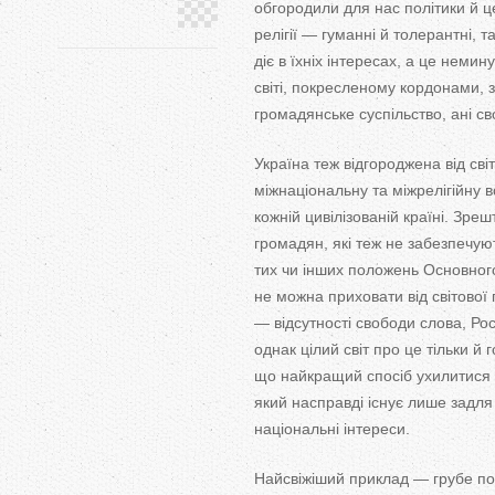
обгородили для нас політики й цер
релігії — гуманні й толерантні, 
діє в їхніх інтересах, а це неми
світі, покресленому кордонами, 
громадянське суспільство, ані св
Україна теж відгороджена від сві
міжнаціональну та міжрелігійну 
кожній цивілізованій країні. Зр
громадян, які теж не забезпечуют
тих чи інших положень Основного
не можна приховати від світової 
— відсутності свободи слова, Ро
однак цілий світ про це тільки й
що найкращий спосіб ухилитися 
який насправді існує лише задля
національні інтереси.
Найсвіжіший приклад — грубе по