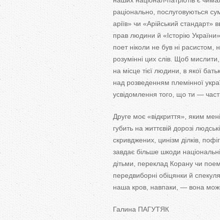
наших націонал-патріотів є чима
раціонально, послуговуються сум
аріїв» чи «Арійський стандарт» 
прав людини й «Iсторію України
поет ніколи не був ні расистом,
розумінні цих слів. Щоб мислити,
на місце тієї людини, в якої бат
над розведенням племінної украї
усвідомлення того, що ти — частка
Друге моє «відкриття», яким мені
губить на життєвій дорозі людськ
скривджених, цинізм ділків, пофі
завдає більше шкоди національній
дітьми, переклад Корану чи поем
передвиборні обіцянки й спекуляц
наша кров, навпаки, — вона мож
Галина ПАГУТЯК