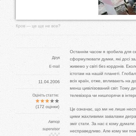
у
т
Кров — це ще не все?
Останнім часом я зробила для се
Друк
сформулювати думки, які досі з
живемо у світі без кордонів. Еко
E-mail
істотам на нашій планеті. Глобал
всіх країн, отже, впливають на 
11.04.2006
менш цивілізований світ. Тому д
телевізора чи нишпорячи в інтер
Оцініть статтю:
(
172
оцінки)
Це означає, що ми не лише неспр
цими жахливими завалами деграду
Автор
зміг стати. За нас є кому думати
supervisor
несправедливо. Але кому ми пожа