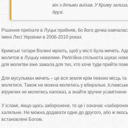
він з дітьми виїхав. У Криму залиш
друзі.
Рішення приїхати в Луцьк прийняв, бо його дочка навчалас
імені Лесі Українки в 2006-2010 роках.
Кримські татари Волині мріють, щоб у місті була мечеть. А
молитов в Луцьку невелике. Релігійна спільнота шукає нов
для молитви вже замала для тих, хто хоче туди прийти по
Для мусульман мечеть – це вся земля крім певних місць та
молитися. Також не можна молитись у вбиральні. Ісламськи
віруючих не молитись напоказ, а знайти зручне усамітнене 
У ісламі, якщо щось заборонене, то це і означає «забороне
халяльне. Не можна додавати одне до другого, або ж якось
встановлені Богом.