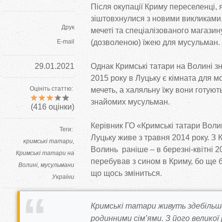
Після окупації Криму переселенці, я
зіштовхнулися з новими викликами.
Друк
мечеті та спеціалізованого магази
E-mail
(дозволеною) їжею для мусульман.
29.01.2021
Однак Кримські татари на Волині зн
2015 року в Луцьку є кімната для м
Оцініть статтю:
мечеть, а халяльну їжу вони готують
знайомих мусульман.
(
416
оцінки)
Керівник ГО «Кримські татари Воли
Теги:
Луцьку живе з травня 2014 року. З 
кримські татари
Волинь раніше – в березні-квітні 2
Кримські татари на
перебував з сином в Криму, бо ще б
Волині
мусульмани
що щось зміниться.
України
Автор
Кримські татари живуть здебільш
editor
родинними сім’ями. З його великої