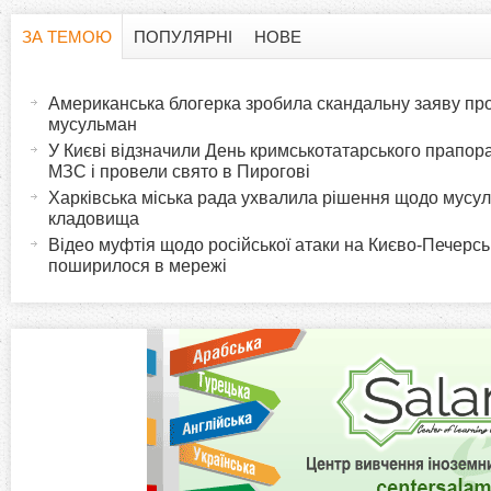
ЗА ТЕМОЮ
ПОПУЛЯРНІ
НОВЕ
H
(
а
Американська блогерка зробила скандальну заяву про
o
к
мусульман
т
У Києві відзначили День кримськотатарського прапора:
r
МЗС і провели свято в Пирогові
и
Харківська міська рада ухвалила рішення щодо мусу
в
i
кладовища
н
Відео муфтія щодо російської атаки на Києво-Печерс
а
поширилося в мережі
z
в
к
o
л
а
n
д
к
t
а
)
a