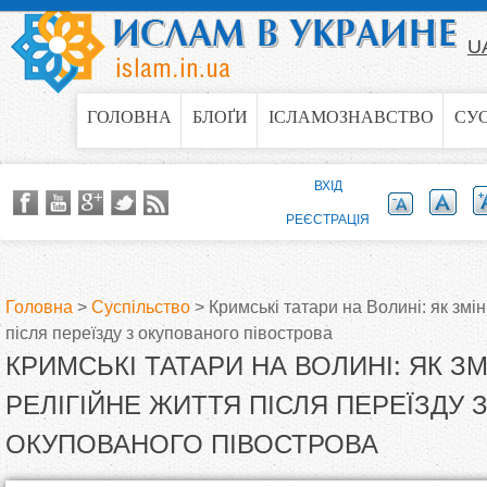
Jump to navigation
U
ГОЛОВНА
БЛОҐИ
ІСЛАМОЗНАВСТВО
СУ
ВХІД
РЕЄСТРАЦІЯ
Головна
>
Суспільство
>
Кримські татари на Волині: як змі
після переїзду з окупованого півострова
В
КРИМСЬКІ ТАТАРИ НА ВОЛИНІ: ЯК З
и
РЕЛІГІЙНЕ ЖИТТЯ ПІСЛЯ ПЕРЕЇЗДУ 
ОКУПОВАНОГО ПІВОСТРОВА
є