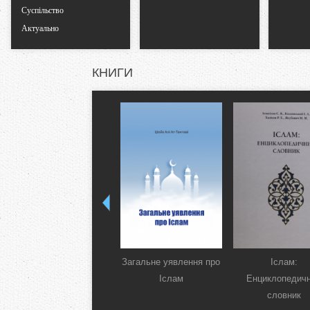
Суспільство
Актуально
КНИГИ
Загальне уявлення про
Іслам:
Іслам
Енциклопедич
словник