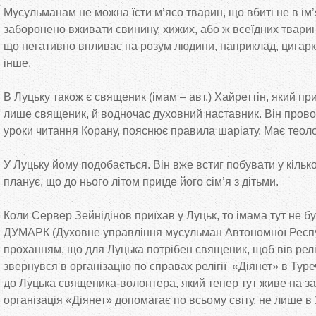
Мусульманам не можна їсти м’ясо тварин, що вбиті не в ім’
заборонено вживати свинину, хижих, або ж всеїдних твари
що негативно впливає на розум людини, наприклад, цигарки
інше.
В Луцьку також є священик (імам – авт.) Хайреттін, який при
лише священик, й водночас духовний наставник. Він провод
уроки читання Корану, пояснює правила шаріату. Має теолог
У Луцьку йому подобається. Він вже встиг побувати у кілько
планує, що до нього літом приїде його сім’я з дітьми.
Коли Сервер Зейнідінов приїхав у Луцьк, то імама тут не бу
ДУМАРК (Духовне управління мусульман Автономної Респуб
проханням, що для Луцька потрібен священик, щоб вів рел
звернувся в організацію по справах релігії «Діянет» в Тур
до Луцька священика-волонтера, який тепер тут живе на за
організація «Діянет» допомагає по всьому світу, не лише в 