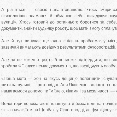
А різняться — своєю налаштованістю: хтось змиривс
психологічно зламався й обманює себе, вигадуючи яку
вулиці». Хтось готовий до останнього боротися за себе
документи, знайти будь-яку роботу, щоб мати змогу сплачув
Але й тут виникає ще одна спільна проблема: у місц
зазвичай вимагають довідку з результатами флюорографії.
Але чи не кожен з цих осіб не може підтвердити, що в
зробила ФГ, адже немає документів, що засвідчують особу.
«Наша мета — хоч на якусь дещицю полегшити існува
жити на вулиці, — розповідає Аня Яковенко, волонтер ор
намагаємося допомогти їм їжею, ліками і за можливості —
Волонтери допомагають влаштувати безхатьків на ночівлю
як зазначає Тетяна Щербак, у Ясногородці, де функціонує 