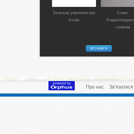
Загальне уявлення про
Іслам:
Іслам
Енциклопедич
словник
ВСІ КНИГИ
Про нас
Зв'язатися