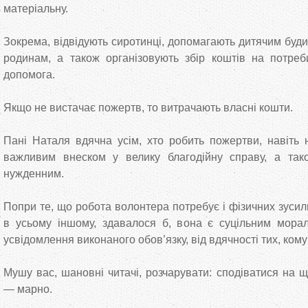
матеріальну.
Зокрема, відвідують сиротинці, допомагають дитячим буд
родинам, а також організовують збір коштів на потреб
допомога.
Якщо не вистачає пожертв, то витрачають власні кошти.
Пані Наталя вдячна усім, хто робить пожертви, навіть не
важливим внеском у велику благодійну справу, а так
нужденним.
Попри те, що робота волонтера потребує і фізичних зусиль
в усьому іншому, здавалося б, вона є суцільним мора
усвідомлення виконаного обов’язку, від вдячності тих, ком
Мушу вас, шановні читачі, розчарувати: сподіватися на щ
— марно.