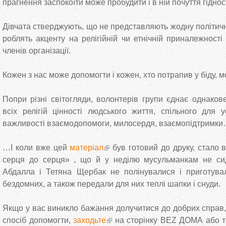
прагнення заспокоїти може пробудити і в ній почуття гідно
Дівчата стверджують, що не представляють жодну політичну
роблять акценту на релігійній чи етнічній приналежності 
членів організації.
Кожен з нас може допомогти і кожен, хто потрапив у біду, 
Попри різні світогляди, волонтерів групи єднає однаков
всіх релігій цінності людського життя, спільного для у
важливості взаємодопомоги, милосердя, взаємопідтримк
…І коли вже цей
матеріал
був готовий до друку, стало в
серця до серця» , що й у неділю мусульманкам не си
Абдалла і Тетяна Щербак не полінувалися і приготува
бездомних, а також передали для них теплі шапки і снуди.
Якщо у вас виникло бажання долучитися до добрих справ, 
спосіб допомогти,
заходьте
на сторінку BEZ ДОМА або т