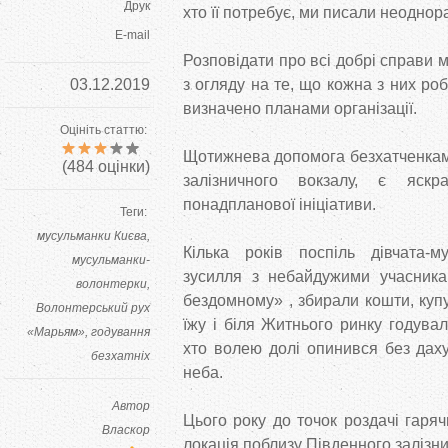
Друк
хто її потребує, ми писали неоднор
E-mail
Розповідати про всі добрі справи
03.12.2019
з огляду на те, що кожна з них роб
визначено планами організації.
Оцініть статтю:
Щотижнева допомога безхатченкам,
(
484
оцінки)
залізничного вокзалу, є яскр
понадпланової ініціативи.
Теги:
мусульманки Києва
Кілька років поспіль дівчата-м
мусульманки-
зусилля з небайдужими учасни
волонтерки
бездомному» , збирали кошти, куп
Волонтерський рух
їжу і біля Житнього ринку годува
«Марьям»
годування
хто волею долі опинився без даху
безхатніх
неба.
Автор
Цього року до точок роздачі гаря
Власкор
локація поблизу Південного залізни