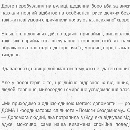
Довге перебування на вулиці, щоденна боротьба за вижи
наклали певний відбиток на особистісні риси деяких безх
такі життєві умови спричинили появу ознак психічної хворо
Більшість підопічних дійсно вдячні, принаймні, висловлюю
такі, які сприймають піклування сторонніх осіб як на
ображають волонтерів, докоряючи їх, мовляв, порції замал
тиждень.
Здавалося б, навіщо допомагати тому, хто не здатен оціни
Але у волонтерів є те, що дійсно відрізняє їх від інши
людей, терпіння, милосердя і смиренне усвідомлення власн
«Ми приходимо з однією-єдиною метою: допомогти, — ро
ДОМА і координаторка спільноти «Помоги бездомному» О
— Допомога людині, яка потрапила в біду, яка відчуває від
адже, можливо, саме наша виважена спокійна поведі