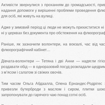
Активісти звернулися з проханням до громадськості, при
надання допомоги у вирішенні проблеми проведення флю
для осіб, які живуть на вулиці.
Адже у зимовий період ці люди не можуть прихиститися ні 
ні у церквах без документа про обстеження на флюорограф
Раніше, як зазначили волонтери, на вокзалі, час від ч
флюорографічний кабінет…
Дівчата-волонтери — Тетяна і дві Анни — надягли гігієн
роздавати обід — в одноразовий посуд розкладали щедрим
з м’ясом і салатом зі свіжих овочів.
Тим часом Ольга Абдаалла, Олена Ернандес-Родрігес 
привезли бутерброди з маслом і сиром, плитки шо
запропонувати до гарячого чаю понад сотні осіб.