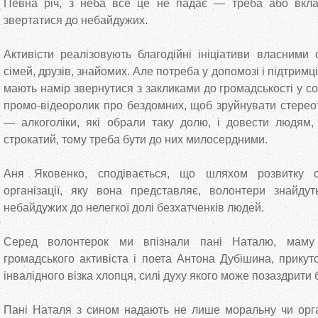
Певна річ, з неба все це не падає — треба або вкла
звертатися до небайдужих.
Активісти реалізовують благодійні ініціативи власним
сімей, друзів, знайомих. Але потреба у допомозі і підтримц
мають намір звернутися з закликами до громадськості у с
промо-відеоролик про бездомних, щоб зруйнувати стереот
— алкоголіки, які обрали таку долю, і довести людям
строкатий, тому треба бути до них милосердними.
Аня Яковенко, сподівається, що шляхом розвитку с
організації, яку вона представляє, волонтери знайдут
небайдужих до нелегкої долі безхатченків людей.
Серед волонтерок ми впізнали пані Наталю, маму 
громадського активіста і поета Антона Дубішина, прику
інвалідного візка хлопця, силі духу якого може позаздрити
Пані Наталя з сином надають не лише моральну чи орган