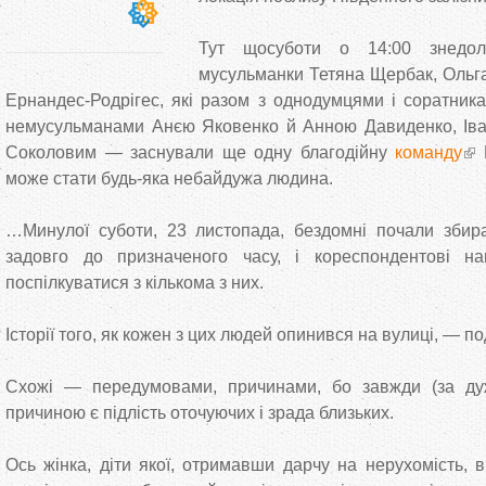
Тут щосуботи о 14:00 знедоле
мусульманки Тетяна Щербак, Ольга
Ернандес-Родрігес, які разом з однодумцями і соратни
немусульманами Анєю Яковенко й Анною Давиденко, Іва
Соколовим — заснували ще одну благодійну
команду
В
може стати будь-яка небайдужа людина.
…Минулої суботи, 23 листопада, бездомні почали збира
задовго до призначеного часу, і кореспондентові н
поспілкуватися з кількома з них.
Історії того, як кожен з цих людей опинився на вулиці, — под
Схожі — передумовами, причинами, бо завжди (за дуж
причиною є підлість оточуючих і зрада близьких.
Ось жінка, діти якої, отримавши дарчу на нерухомість, 