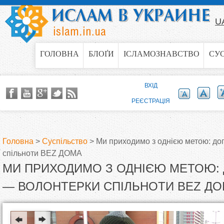
Jump to navigation
U
ГОЛОВНА
БЛОҐИ
ІСЛАМОЗНАВСТВО
СУ
ВХІД
РЕЄСТРАЦІЯ
Головна
>
Суспільство
>
Ми приходимо з однією метою: до
спільноти BEZ ДОМА
В
МИ ПРИХОДИМО З ОДНІЄЮ МЕТОЮ:
и
— ВОЛОНТЕРКИ СПІЛЬНОТИ BEZ Д
є