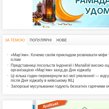
ЗА ТЕМОЮ
ПОПУЛЯРНІ
НОВЕ
H
(
а
«Мар’ям»: Хочемо своїм прикладом розвіювати міфи 
o
к
іслам
т
Представниці посольств Індонезії і Малайзії високо 
r
організацією «Мар’ям» захід до Дня хіджабу
и
Ці кілька годин перевернули всі мої уявлення! — відгук немусульман
в
i
після Дня хіджабу в київському ІКЦ
н
Запорізькі мусульманки годують безхатніх гарячими 
а
z
в
к
o
л