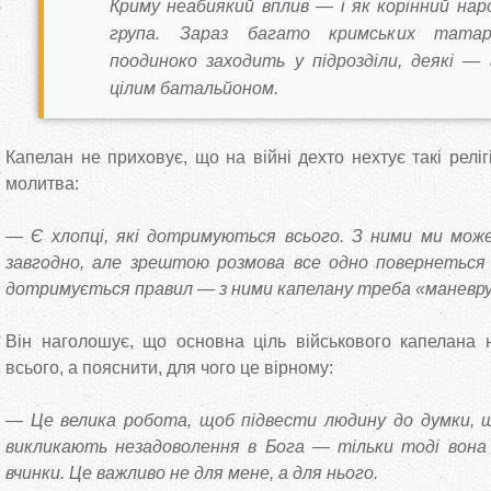
Криму неабиякий вплив — і як корінний народ
група. Зараз багато кримських тата
поодиноко заходить у підрозділи, деякі — 
цілим батальйоном.
Капелан не приховує, що на війні дехто нехтує такі релігі
молитва:
— Є хлопці, які дотримуються всього. З ними ми мо
завгодно, але зрештою розмова все одно повернеться д
дотримується правил — з ними капелану треба «маневр
Він наголошує, що основна ціль військового капелана 
всього, а пояснити, для чого це вірному:
— Це велика робота, щоб підвести людину до думки, що
викликають незадоволення в Бога — тільки тоді вон
вчинки. Це важливо не для мене, а для нього.