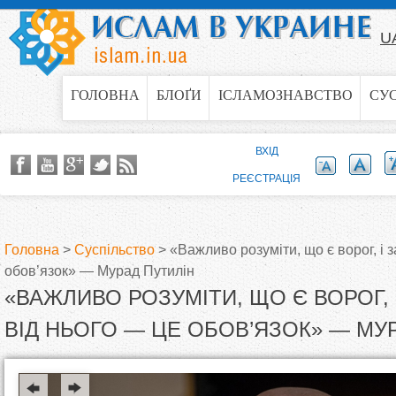
Jump to navigation
U
ГОЛОВНА
БЛОҐИ
ІСЛАМОЗНАВСТВО
СУ
ВХІД
РЕЄСТРАЦІЯ
Головна
>
Суспільство
>
«Важливо розуміти, що є ворог, і 
обов’язок» — Мурад Путилін
В
«ВАЖЛИВО РОЗУМІТИ, ЩО Є ВОРОГ,
и
ВІД НЬОГО — ЦЕ ОБОВ’ЯЗОК» — МУ
є