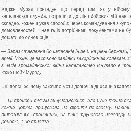
Хаджи Мурад пригадує, що перед тим, як у війську 
капеланська служба, потрапити до лінії бойових дій наві
складно, кожен шукав способи: через командування з купою 
домовленостей. І навіть із потрібними документами не бу
доїхати до одновірців.
— Зараз ставлення до капеланів інше й на рівні держави, 
армії. Може, це частково завдяки закордонним колегам. 
з часів громадянської війни капеланство існувало в то
каже шейх Мурад.
Він пояснює, чому важливо мати довірчі відносини з капе
— Ці процеси тільки вибудовуються, але буде точно якас
кожна церква працювала на фронті по-своєму. Навіт
підрозділ як «працівник», на рівні трудового договору,
робота, а не присяга.