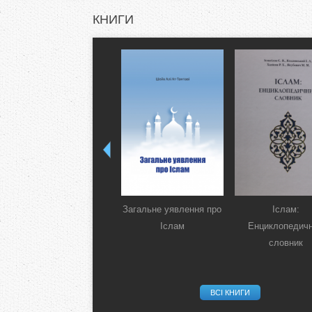
КНИГИ
Загальне уявлення про
Іслам:
Іслам
Енциклопедич
словник
ВСІ КНИГИ