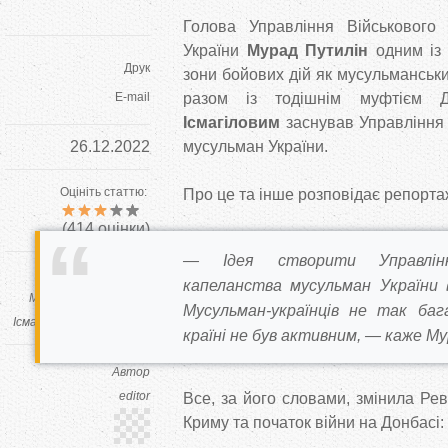
Голова Управління Військового
України
Мурад Путилін
одним із 
Друк
зони бойових дій як мусульманськи
E-mail
разом із тодішнім муфтіє
Ісмагіловим
заснував Управління 
26.12.2022
мусульман України.
Оцініть статтю:
Про це та інше розповідає репорт
(
414
оцінки)
— Ідея створити Управлінн
Теги:
капеланства мусульман України в
Мурад Путилін
Саід
Мусульман-українців не так бага
Ісмагілов
імам-капелан
країні не був активним, — каже М
Автор
editor
Все, за його словами, змінила Рев
Криму та початок війни на Донбасі: