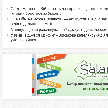
H
а
Саід Ісмагілов: «Війна оголила справжні цінності люде
o
к
готовий боротися за Україну»
т
«На війні не можна мовчати» — ексмуфтій Саід Ісмагіл
r
відповідальність релігії
и
Маніпуляція чи розслідування? Дискусія довкола сю
в
i
У Києві відбувся брифінг «Військова капеланська діял
н
умовах війни»
а
z
в
к
o
л
а
n
д
к
t
а
)
a
l