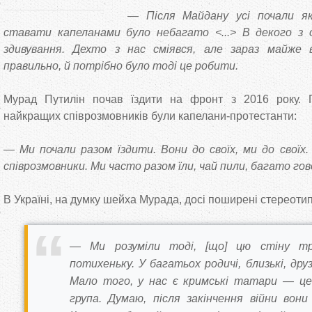
— Після Майдану усі почали як
ставати капеланами було небагато <...> В декого з о
здивування. Дехто з нас сміявся, але зараз майже 
правильно, й потрібно було тоді це робити.
Мурад Путилін почав їздити на фронт з 2016 року. 
найкращих співрозмовників були капелани-протестанти:
— Ми почали разом їздити. Вони до своїх, ми до своїх
співрозмовники. Ми часто разом їли, чай пили, багато гов
В Україні, на думку шейха Мурада, досі поширені стереоти
— Ми розуміли тоді, [що] цю стіну т
потихеньку. У багатьох родичі, близькі, дру
Мало того, у нас є кримські татари — це
група. Думаю, після закінчення війни вон