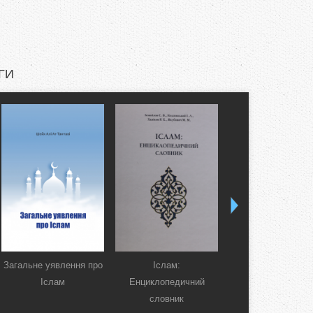
ГИ
Загальне уявлення про
Іслам:
Коран. Перекла
Іслам
Енциклопедичний
смислів українсь
словник
мовою