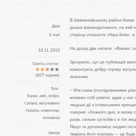
В Шевченківському районі Києва н
Друк
дошка взаємодопомоги, на якій 
сторінці спільноти «Наш Київ» 
E-mail
На дошці два написи: «Візьми, ск
10.11.2015
Зрозуміло, що ця публікація викл
Оцініть статтю:
коментують добру справу мусуль
(
607
оцінки)
зазначив:
Теги:
− Між нами (послідовниками різн
Коран
аят
добро
можемо собі уявити, адже у нас 
Садака
мусульмани
людські дії з ісламськими прин
України
коментар
говорив: «Кожного дня, в якому 
допомога
разів, скільки суглобів є в тілі
Якщо ти допоможеш людині сісти
Автор
тварину його поклажу — це буде 