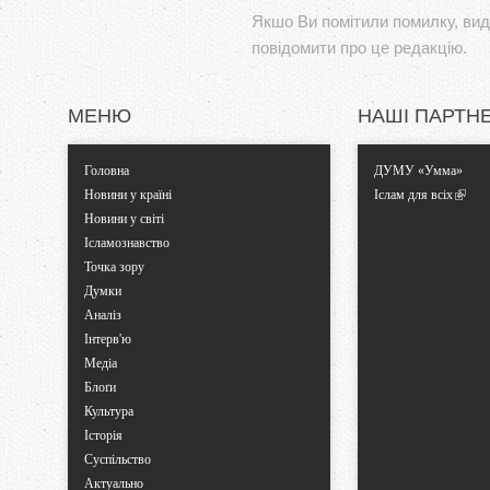
Якшо Ви помітили помилку, виді
повідомити про це редакцію.
МЕНЮ
НАШІ ПАРТН
Головна
ДУМУ «Умма»
Новини у країні
Іслам для всіх
Новини у світі
Ісламознавство
Точка зору
Думки
Аналіз
Інтерв'ю
Медіа
Блоґи
Культура
Історія
Суспільство
Актуально