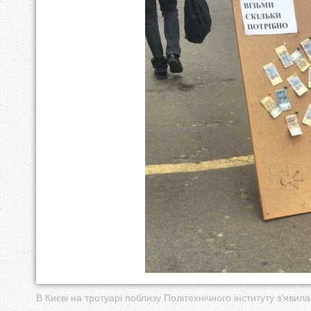
у
т
В Києві на тротуарі поблизу Політехнічного інституту з’яв