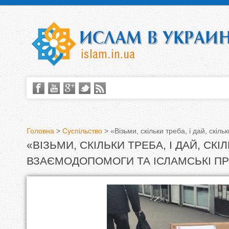
Головна
>
Суспільство
>
«Візьми, скільки треба, і дай, скі
«ВІЗЬМИ, СКІЛЬКИ ТРЕБА, І ДАЙ, С
В
ВЗАЄМОДОПОМОГИ ТА ІСЛАМСЬКІ П
и
є
т