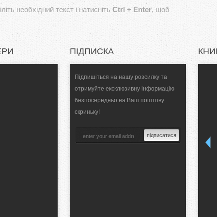
літь необхідний текст і натисніть
Ctrl + Enter
, щоб
ЕРИ
ПІДПИСКА
КНИ
Підпишіться на нашу розсилку та
отримуйте ексклюзивну інформацію
безпосередньо на Ваш поштову
скриньку!