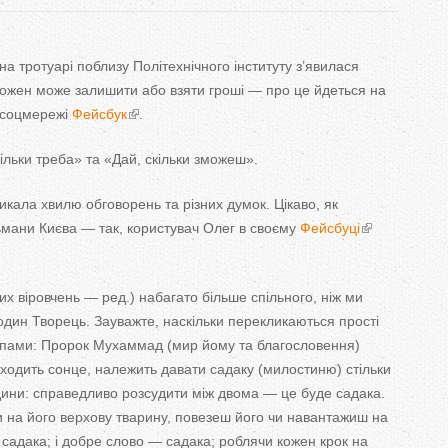
T
a
а тротуарі поблизу Політехнічного інституту з’явилася
кожен може залишити або взяти гроші — про це йдеться на
b
в соцмережі
Фейсбук
.
s
ільки треба» та «Дай, скільки зможеш».
икала хвилю обговорень та різних думок. Цікаво, як
мани Києва — так, користувач Олег в своєму
Фейсбуці
их віровчень — ред.) набагато більше спільного, ніж ми
один Творець. Зауважте, наскільки перекликаються прості
ципами: Пророк Мухаммад (мир йому та благословення)
сходить сонце, належить давати садаку (милостиню) стільки
 людини: справедливо розсудити між двома — це буде садака.
 на його верхову тварину, повезеш його чи навантажиш на
садака; і добре слово — садака; роблячи кожен крок на