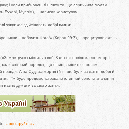
аку; і коли прибираєш зі шляху те, що спричиняє людям
ь-Бухарі, Муслім), − написав користувач.
алі закликає здійснювати добрі вчинки:
рошинки − побачить його!» (Коран 99:7), − процитував аят
(«Землетрус») містить в собі 8 аятів з повідомленням про
 коли світовий порядок, що є нині, зміниться новим
 правди. А на Суді всі мертві (й ті, що були за життя добрі й
могил, і їм буде продемонстровано істинний сенс та значення
и навіть думали за свого життя.
бо
зареєструйтесь