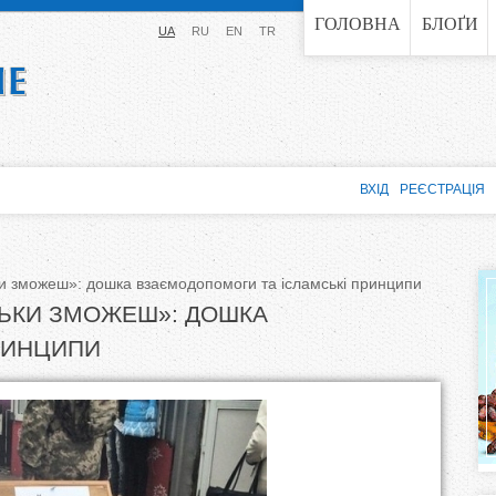
Jump to navigation
ГОЛОВНА
БЛОҐИ
UA
RU
EN
TR
ВХІД
РЕЄСТРАЦІЯ
льки зможеш»: дошка взаємодопомоги та ісламські принципи
КІЛЬКИ ЗМОЖЕШ»: ДОШКА
РИНЦИПИ