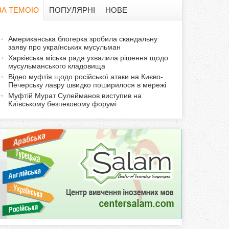
в
ЗА ТЕМОЮ
ПОПУЛЯРНІ
НОВЕ
а
а
Американська блогерка зробила скандальну
ф
заяву про українських мусульман
к
Харківська міська рада ухвалила рішення щодо
т
о
мусульманського кладовища
и
Відео муфтія щодо російської атаки на Києво-
Печерську лавру швидко поширилося в мережі
р
в
Муфтій Мурат Сулейманов виступив на
н
Київському безпековому форумі
м
а
в
а
к
л
а
д
к
а