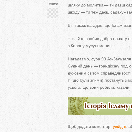
editor
шляху до молитви — ти даєш сад
шкоду — ти теж даєш садаку» (ал
Він також нагадав, що Іслам взаг
− «…Хто зробив добра на вагу по
з Корану мусульманин.
Нагадаємо, сура 99 Аз-Зальзаля 
Судний день — грандіозну подію,
духовним світом справедливості й
ті, що були злими) постануть з 
усього, що вони робили, казали ч
Щоб додати коментар,
увійдіть
а