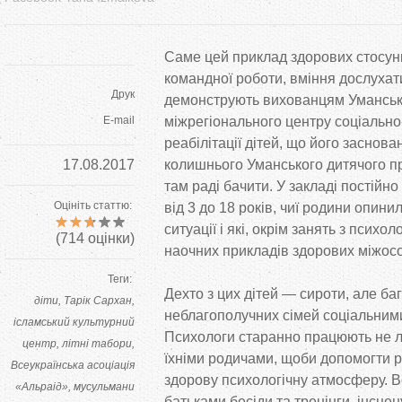
Саме цей приклад здорових стосун
командної роботи, вміння дослухат
Друк
демонструють вихованцям Уманськ
E-mail
міжрегіонального центру соціально
реабілітації дітей, що його заснова
17.08.2017
колишнього Уманського дитячого пр
там раді бачити. У закладі постійн
Оцініть статтю:
від 3 до 18 років, чиї родини опини
ситуації і які, окрім занять з псих
(
714
оцінки)
наочних прикладів здорових міжосо
Теги:
Дехто з цих дітей — сироти, але ба
діти
Тарік Сархан
неблагополучних сімей соціальним
ісламський культурний
Психологи старанно працюють не ли
центр
літні табори
їхніми родичами, щоби допомогти 
Всеукраїнська асоціація
здорову психологічну атмосферу. В
«Альраід»
мусульмани
батьками бесіди та тренінги, інсцену