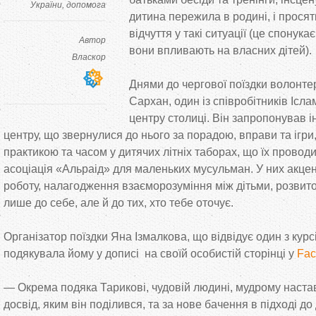
України
допомога
дитина пережила в родині, і просят
відчуття у такі ситуації (це спонука
Автор
вони впливають на власних дітей).
Власкор
Днями до чергової поїздки волонте
Сархан, один із співробітників Ісл
центру столиці. Він запропонував і
центру, що звернулися до нього за порадою, вправи та ігри
практикою та часом у дитячих літніх таборах, що їх провод
асоціація «Альраід» для маленьких мусульман. У них акце
роботу, налагодження взаєморозуміння між дітьми, розвит
лише до себе, але й до тих, хто тебе оточує.
Організатор поїздки Яна Ізмалкова, що відвідує один з курс
подякувала йому у дописі на своїй особистій сторінці у
Fac
— Окрема подяка Тарикові, чудовій людині, мудрому настав
досвід, яким він поділився, та за нове бачення в підході до 