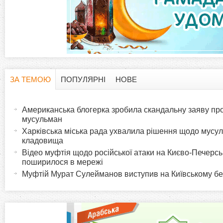
ЗА ТЕМОЮ
ПОПУЛЯРНІ
НОВЕ
H
(
а
Американська блогерка зробила скандальну заяву про
o
к
мусульман
т
Харківська міська рада ухвалила рішення щодо мусу
r
кладовища
и
Відео муфтія щодо російської атаки на Києво-Печерс
в
i
поширилося в мережі
н
Муфтій Мурат Сулейманов виступив на Київському б
а
z
в
к
o
л