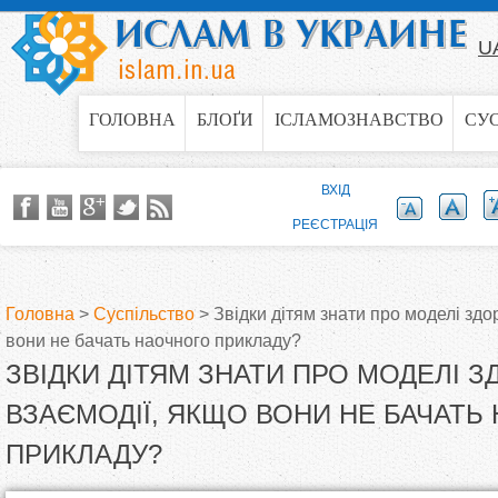
Jump to navigation
U
ГОЛОВНА
БЛОҐИ
ІСЛАМОЗНАВСТВО
СУ
ВХІД
РЕЄСТРАЦІЯ
Головна
>
Суспільство
>
Звідки дітям знати про моделі здо
вони не бачать наочного прикладу?
В
ЗВІДКИ ДІТЯМ ЗНАТИ ПРО МОДЕЛІ З
и
ВЗАЄМОДІЇ, ЯКЩО ВОНИ НЕ БАЧАТЬ
ПРИКЛАДУ?
є