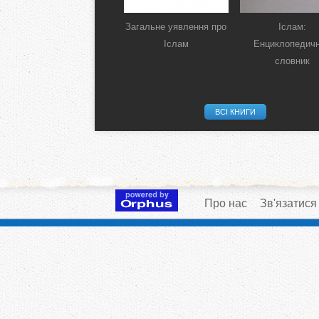
Загальне уявлення про
Іслам:
Іслам
Енциклопедич
словник
ВСІ КНИГИ
Про нас
Зв'язатися