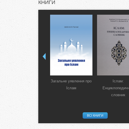
КНИГИ
Загальне уявлення про
Іслам:
Іслам
Енциклопедич
словник
ВСІ КНИГИ