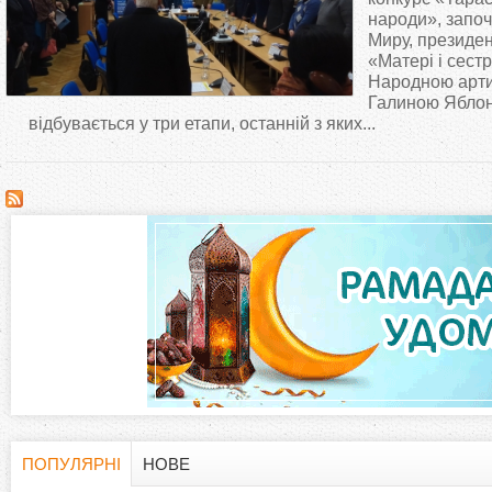
т
народи», запо
Миру, президен
«Матері і сест
у
Народною арти
Галиною Яблон
т
відбувається у три етапи, останній з яких...
ПОПУЛЯРНІ
НОВЕ
(