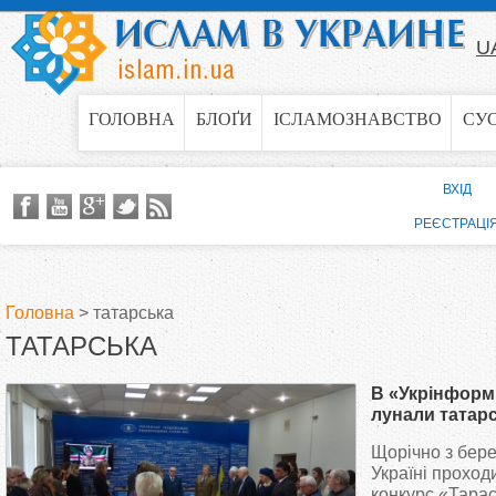
Jump to navigation
U
ГОЛОВНА
БЛОҐИ
ІСЛАМОЗНАВСТВО
СУ
ВХІД
РЕЄСТРАЦІ
Головна
>
татарська
ТАТАРСЬКА
В
В «Укрінформ
и
лунали татар
Щорічно з бере
є
Україні прохо
конкурс «Тара