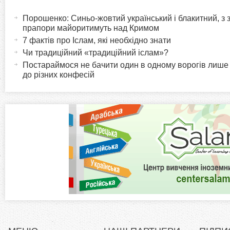
H
а
Порошенко: Синьо-жовтий український і блакитний, з
o
к
прапори майоритимуть над Кримом
т
7 фактів про Іслам, які необхідно знати
r
и
Чи традиційний «традиційний іслам»?
в
Постараймося не бачити один в одному ворогів лише
i
до різних конфесій
н
а
z
в
к
o
л
а
n
д
к
t
а
)
a
l