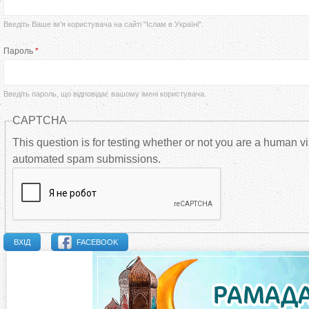
р
Введіть Ваше ім’я користувача на сайті "Іслам в Україні".
в
Пароль
*
и
Введіть пароль, що відповідає вашому імені користувача.
н
CAPTCHA
н
This question is for testing whether or not you are a human vi
automated spam submissions.
і
в
к
FACEBOOK
л