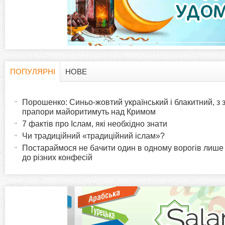
а
д
к
и
ПОПУЛЯРНІ
НОВЕ
H
(
а
Порошенко: Синьо-жовтий український і блакитний, з
o
к
прапори майоритимуть над Кримом
т
7 фактів про Іслам, які необхідно знати
r
и
Чи традиційний «традиційний іслам»?
в
Постараймося не бачити один в одному ворогів лише
i
до різних конфесій
н
а
z
в
к
o
л
а