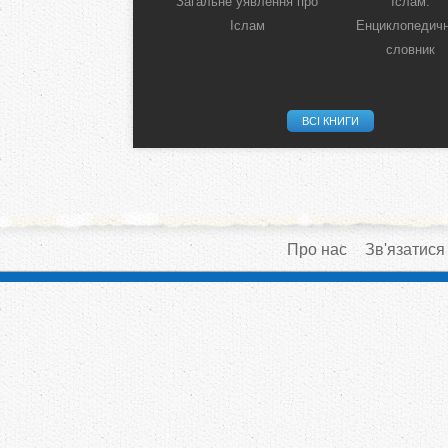
Загальне уявлення про
Іслам:
Іслам
Енциклопедич
словник
ВСІ КНИГИ
Про нас
Зв'язатися