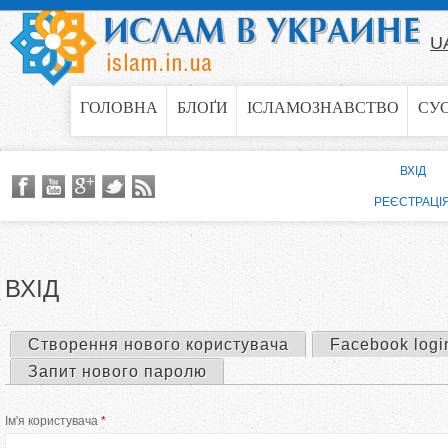
Jump to navigation
U
ГОЛОВНА
БЛОҐИ
ІСЛАМОЗНАВСТВО
СУ
ВХІД
РЕЄСТРАЦІ
ВХІД
Створення нового користувача
Facebook logi
П
Запит нового паролю
е
Ім'я користувача
*