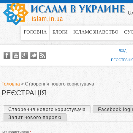
Jump to navigation
U
ГОЛОВНА
БЛОҐИ
ІСЛАМОЗНАВСТВО
СУ
ВХІД
РЕЄСТРАЦІ
Головна
>
Створення нового користувача
РЕЄСТРАЦІЯ
В
и
Створення нового користувача
(активна вкладка)
Facebook logi
П
Запит нового паролю
є
е
Ім'я користувача
*