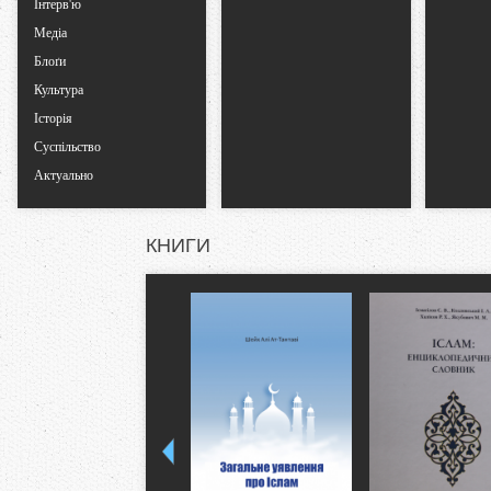
Інтерв'ю
Медіа
Блоґи
Культура
Історія
Суспільство
Актуально
КНИГИ