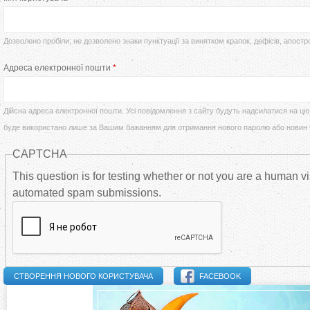
т
р
у
Дозволено пробіли; не дозволено знаки пунктуації за винятком крапок, дефісів, апостр
в
Адреса електронної пошти
*
т
и
Дійсна адреса електронної пошти. Усі повідомлення з сайту будуть надсилатися на цю 
н
буде використано лише за Вашим бажанням для отримання нового паролю або новин
CAPTCHA
н
This question is for testing whether or not you are a human vi
і
automated spam submissions.
в
к
FACEBOOK
л