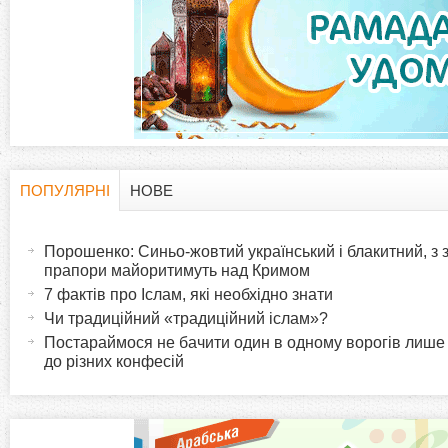
а
д
к
и
ПОПУЛЯРНІ
НОВЕ
H
(
а
Порошенко: Синьо-жовтий український і блакитний, з
o
к
прапори майоритимуть над Кримом
т
7 фактів про Іслам, які необхідно знати
r
и
Чи традиційний «традиційний іслам»?
в
Постараймося не бачити один в одному ворогів лише
i
до різних конфесій
н
а
z
в
к