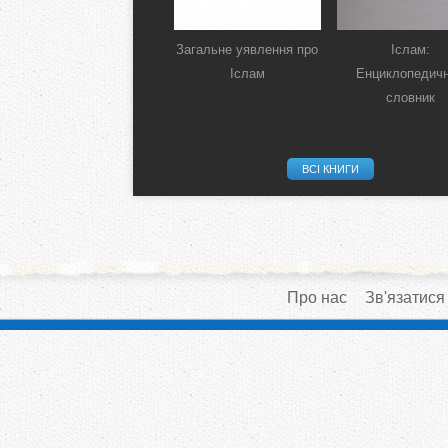
Загальне уявлення про
Іслам:
Іслам
Енциклопедич
словник
ВСІ КНИГИ
Про нас
Зв'язатися