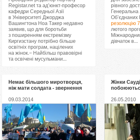
Registar.net та ад’юнкт-професор
рівного дост
кафедри Середньої Азії
Генеральна 
в Університеті Джорджа
Об’єднаних 
Вашингтона Ноа Такер недавно
резолюцію 7
заявив, що для боротьби
лютого прог
з поширенням екстремізму
Міжнародним
Киргизстану потрібно більше
дівчаток в...
освітніх програм, націлених
на жінок.− Найбільш правовірні
та освічені мусульмани...
Немає більшого миротворця,
Жінки Сауді
ніж мати солдата - звернення
побоюються
мусульманок України
«змішання»
09.03.2014
26.05.2010