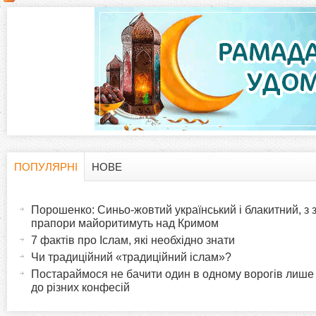
т
о
р
і
н
ПОПУЛЯРНІ
НОВЕ
H
(
к
а
Порошенко: Синьо-жовтий український і блакитний, з
o
к
прапори майоритимуть над Кримом
и
т
7 фактів про Іслам, які необхідно знати
r
и
Чи традиційний «традиційний іслам»?
в
Постараймося не бачити один в одному ворогів лише
i
до різних конфесій
н
а