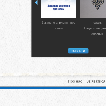
Загальне уявлення про
Іслам:
Іслам
Енциклопедич
словник
ВСІ КНИГИ
Про нас
Зв'язатися