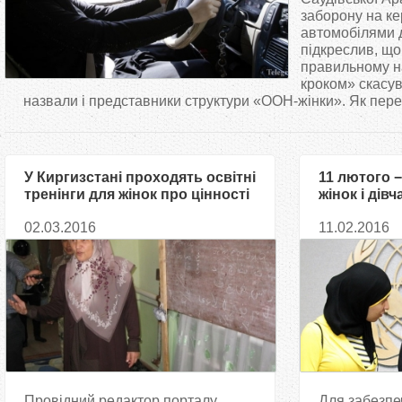
т
заборону на к
автомобілями д
підкреслив, що
у
правильному н
кроком» скасу
т
назвали і представники структури «ООН-жінки». Як перед
У Киргизстані проходять освітні
11 лютого 
тренінги для жінок про цінності
жінок і дівч
традиційного Ісламу
02.03.2016
11.02.2016
Провідний редактор порталу
Для забезпе