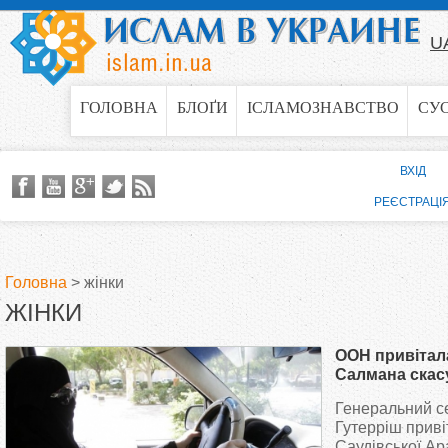
Jump to navigation
U
ГОЛОВНА
БЛОҐИ
ІСЛАМОЗНАВСТВО
СУ
ВХІД
РЕЄСТРАЦІ
Головна
>
жінки
ЖІНКИ
В
ООН привітал
и
Салмана скас
жінкам сідати
Генеральний с
є
Гутерріш прив
Саудівської Ар