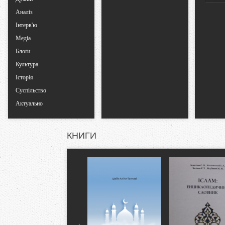
Аналіз
Інтерв'ю
Медіа
Блоґи
Культура
Історія
Суспільство
Актуально
КНИГИ