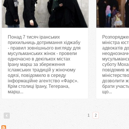
Понад 7 тисяч іранських
Розпоряджен
прихильниць дотримання хіджабу
міністра юст
- правил зовнішнього вигляду для
адвокатів до
мусульманських жінок - провели
неоднозначн
одночасно в декількох містах
мусульмансь
Ірану марш за збереження
суботу Мох
ісламських традицій у жіночому
повідомив ж
одязі, повідомило в середу
міністерств
інформаційне агентство «Фарс».
дозволити ж
Крім столиці Ірану, Тегерана,
брати участь
марш...
що...
1
2
С