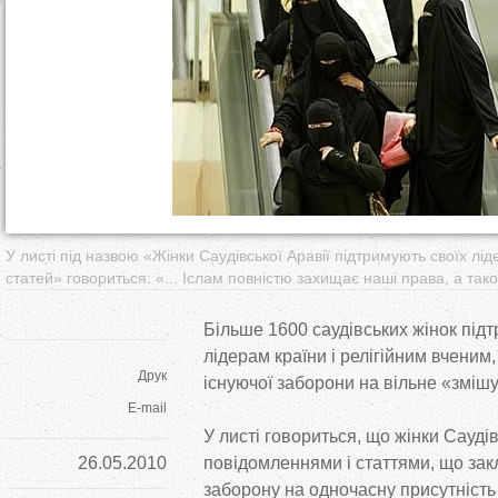
т
у
т
У листі під назвою «Жінки Саудівської Аравії підтримують своїх лід
статей» говориться: «... Іслам повністю захищає наші права, а тако
Більше 1600 саудівських жінок під
лідерам країни і релігійним вчени
Друк
існуючої заборони на вільне «змішу
E-mail
У листі говориться, що жінки Саудів
26.05.2010
повідомленнями і статтями, що зак
заборону на одночасну присутність