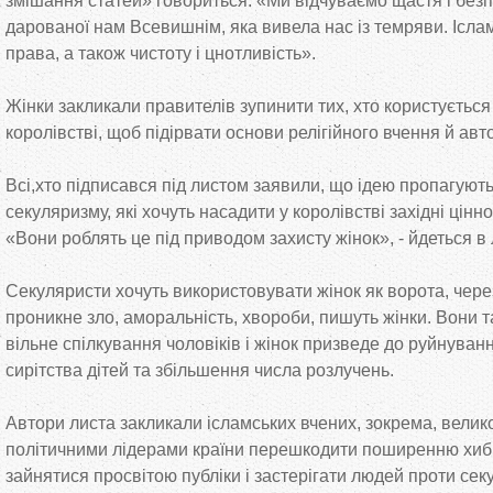
змішання статей» говориться: «Ми відчуваємо щастя і безпе
дарованої нам Всевишнім, яка вивела нас із темряви. Ісла
права, а також чистоту і цнотливість».
Жінки закликали правителів зупинити тих, хто користується
королівстві, щоб підірвати основи релігійного вчення й авт
Всі,хто підписався під листом заявили, що ідею пропагуют
секуляризму, які хочуть насадити у королівстві західні цінн
«Вони роблять це під приводом захисту жінок», - йдеться в 
Секуляристи хочуть використовувати жінок як ворота, через
проникне зло, аморальність, хвороби, пишуть жінки. Вони
вільне спілкування чоловіків і жінок призведе до руйнування
сирітства дітей та збільшення числа розлучень.
Автори листа закликали ісламських вчених, зокрема, велико
політичними лідерами країни перешкодити поширенню хибної
зайнятися просвітою публіки і застерігати людей проти секу