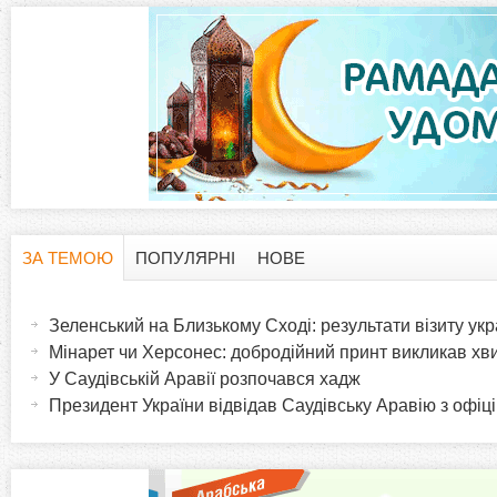
ЗА ТЕМОЮ
ПОПУЛЯРНІ
НОВЕ
H
(
а
Зеленський на Близькому Сході: результати візиту ук
o
к
Мінарет чи Херсонес: добродійний принт викликав хв
т
У Саудівській Аравії розпочався хадж
r
и
Президент України відвідав Саудівську Аравію з офіц
в
i
н
а