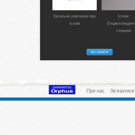
Загальне уявлення про
Іслам:
Іслам
Енциклопедич
словник
ВСІ КНИГИ
Про нас
Зв'язатися