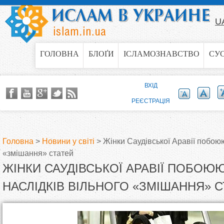
Jump to navigation
U
ГОЛОВНА
БЛОҐИ
ІСЛАМОЗНАВСТВО
СУ
ВХІД
РЕЄСТРАЦІЯ
Головна
>
Новини у світі
>
Жінки Саудівської Аравії побоюю
«змішання» статей
В
ЖІНКИ САУДІВСЬКОЇ АРАВІЇ ПОБОЮ
и
НАСЛІДКІВ ВІЛЬНОГО «ЗМІШАННЯ» 
є