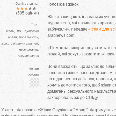
Оцініть статтю:
чоловіків і жінок.
(
505
оцінки)
Жінки захищають ісламських учених
журналістів, які називають прихиль
Теги:
заблукали», передає
«Іслам для вс
Іслам
ЗМІ
Саудівська
arabnews.com.
Аравія
моральність
жінки
змішання статей
«Як можна використовувати такі с
мусульманки
людей, які хочуть захистити жінок», 
секуляризація
Вони вважають, що заклик до вільн
Автор
чоловіків і жінок насправді зовсім 
oksana
по відношенню до жінок, навпаки, а
хочуть домогтися того, щоб жінки 
домагань, сексуального насильства
захворювань аж до СНІДу.
У листі під назвою «Жінки Саудівської Аравії підтримують с