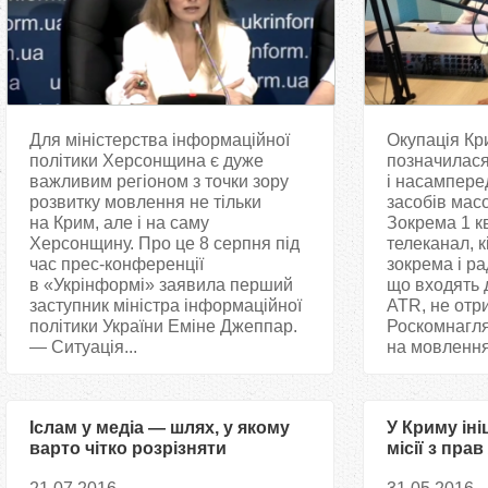
Для міністерства інформаційної
Окупація Кр
політики Херсонщина є дуже
позначилася
важливим регіоном з точки зору
і насампере
розвитку мовлення не тільки
засобів масо
на Крим, але і на саму
Зокрема 1 к
Херсонщину. Про це 8 серпня під
телеканал, к
час прес-конференції
зокрема і р
в «Укрінформі» заявила перший
що входять 
заступник міністра інформаційної
ATR, не отр
політики України Еміне Джеппар.
Роскомнагля
— Ситуація...
на мовлення
Іслам у медіа — шлях, у якому
У Криму ін
варто чітко розрізняти
місії з пра
фанатизм і духовність