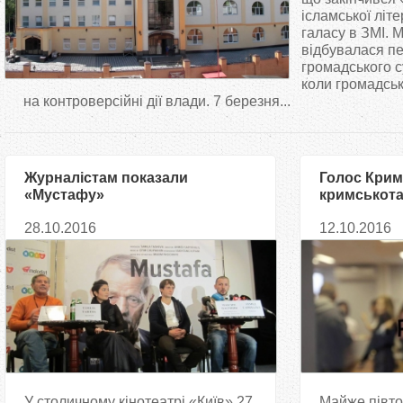
т
ісламської літ
галасу в ЗМІ. 
відбувалася пе
у
громадського су
коли громадськ
т
на контроверсійні дії влади. 7 березня...
Журналістам показали
Голос Крим
«Мустафу»
кримськота
перебираєт
28.10.2016
12.10.2016
У столичному кінотеатрі «Київ» 27
Майже півто