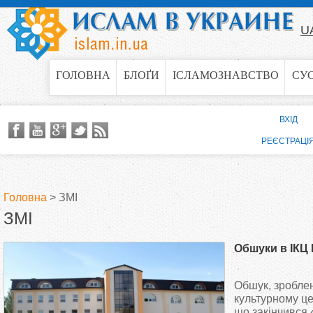
Jump to navigation
U
ГОЛОВНА
БЛОҐИ
ІСЛАМОЗНАВСТВО
СУ
ВХІД
РЕЄСТРАЦІ
Головна
>
ЗМІ
ЗМІ
В
Обшуки в ІКЦ 
и
Обшук, зробле
є
культурному це
що закінчився