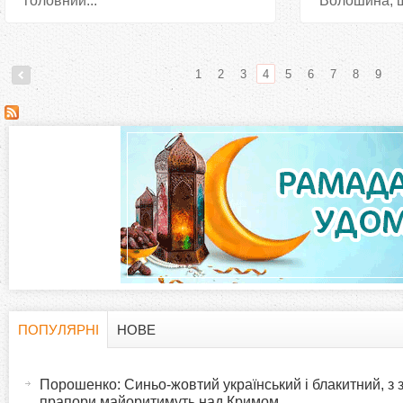
головний...
Волошина, щ
1
2
3
4
5
6
7
8
9
С
т
о
р
і
н
ПОПУЛЯРНІ
НОВЕ
H
(
к
а
Порошенко: Синьо-жовтий український і блакитний, з
o
к
прапори майоритимуть над Кримом