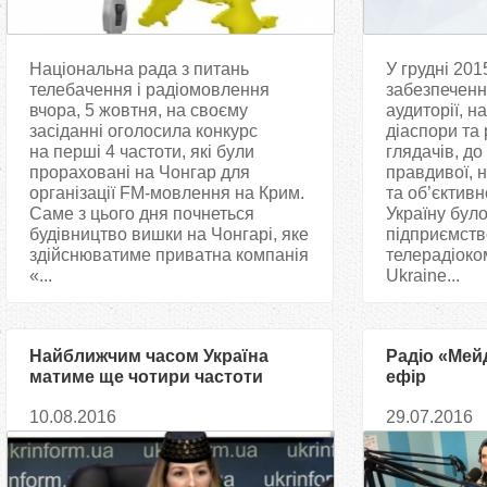
Національна рада з питань
У грудні 201
телебачення і радіомовлення
забезпеченн
вчора, 5 жовтня, на своєму
аудиторії, н
засіданні оголосила конкурс
діаспори та
на перші 4 частоти, які були
глядачів, до
прораховані на Чонгар для
правдивої, 
організації FM-мовлення на Крим.
та об’єктивн
Саме з цього дня почнеться
Україну бул
будівництво вишки на Чонгарі, яке
підприємст
здійснюватиме приватна компанія
телерадіоко
«...
Ukraine...
Найближчим часом Україна
Радіо «Мей
матиме ще чотири частоти
ефір
мовлення на окупований Крим
10.08.2016
29.07.2016