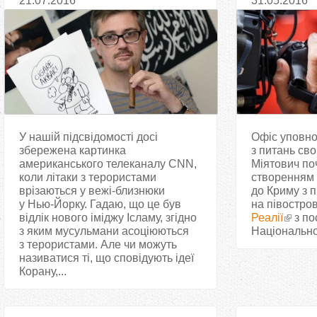
21.07.2016
31.05.2016
У нашій підсвідомості досі
Офіс уповн
збережена картинка
з питань св
американського телеканалу CNN,
Міятович по
коли літаки з терористами
створенням с
врізаються у вежі-близнюки
до Криму з п
у Нью-Йорку. Гадаю, що це був
на півостро
відлік нового іміджу Ісламу, згідно
Реалії
з по
з яким мусульмани асоціюються
Національної
з терористами. Але чи можуть
називатися ті, що сповідують ідеї
Корану,...