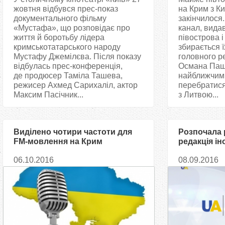
жовтня відбувся прес-показ
на Крим з Ки
документального фільму
закінчилося
«Мустафа», що розповідає про
канал, вида
життя й боротьбу лідера
півострова і
кримськотатарського народу
збирається ї
Мустафу Джемілєва. Після показу
головного р
відбулась прес-конференція,
Османа Паш
де продюсер Таміла Ташева,
найближчим
режисер Ахмед Сарихаліл, актор
перебратися
Максим Пасічник...
з Литвою...
Виділено чотири частоти для
Розпочала 
FM-мовлення на Крим
редакція і
06.10.2016
08.09.2016