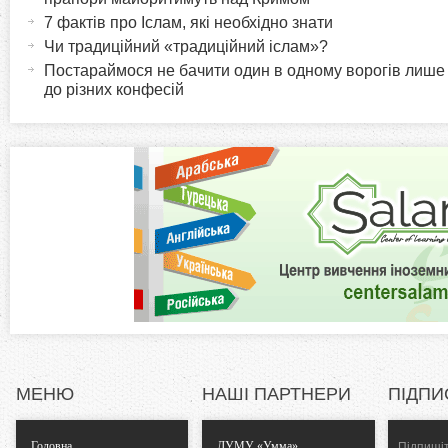
и
т
7 фактів про Іслам, які необхідно знати
r
и
Чи традиційний «традиційний іслам»?
в
Постараймося не бачити один в одному ворогів лише
i
до різних конфесій
н
а
z
в
к
o
л
а
n
д
к
t
а
)
a
l
МЕНЮ
НАШІ ПАРТНЕРИ
ПІДПИ
T
Головна
ДУМУ «Умма»
Підпишіт