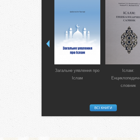
Загальне уявлення про
Іслам:
Іслам
Енциклопедич
словник
ВСІ КНИГИ