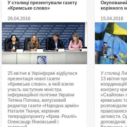
У столиці презентували газету
Окупований
«Кримське слово»
корінного 
настільки 
26.04.2016
15.04.2016
25 квітня в Укрінформі відбулася
У столиці Ли
презентація нової газети
13 квітня п
«Кримське слово», в якій взяли
координацій
участь заступник міністра
конгресу кри
інформаційної політики України
«Скайпом» 
Тетяна Попова, випусковий
кримських т
редактор газети «Народна армія»
розповідали 
Наталія Ткачук, керівник
правозахисн
телерадіопроекту «Крим. Реалії»
активісти. О
Олександр Янковський і
доповідачів