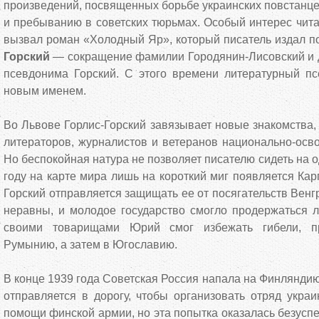
произведений, посвященных борьбе украинских повстанце
и пребыванию в советских тюрьмах. Особый интерес чит
вызвал роман «Холодный Яр», который писатель издал 
Горский
— сокращение фамилии Городянин-Лисовский и 
псевдонима Горский. С этого времени литературный пс
новым именем.
Во Львове Горлис-Горский завязывает новые знакомства,
литераторов, журналистов и ветеранов национально-осв
Но беспокойная натура не позволяет писателю сидеть на о
году на карте мира лишь на короткий миг появляется Кар
Горский отправляется защищать ее от посягательств Венг
неравны, и молодое государство смогло продержаться л
своими товарищами Юрий смог избежать гибели, п
Румынию, а затем в Югославию.
В конце 1939 года Советская Россия напала на Финляндию
отправляется в дорогу, чтобы организовать отряд укра
помощи финской армии, но эта попытка оказалась безусп