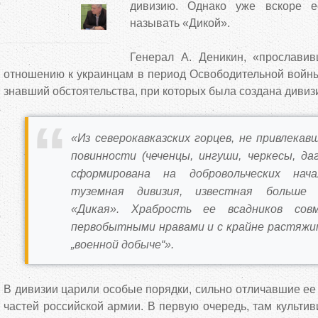
дивизию. Однако уже вскоре е
называть «Дикой».
Генерал А. Деникин, «прослави
отношению к украинцам в период Освободительной войны
знавший обстоятельства, при которых была создана дивиз
«Из северокавказских горцев, не привлекав
повинности (чеченцы, ингуши, черкесы, да
сформирована на добровольческих нача
туземная дивизия, известная больше 
«Дикая». Храбрость ее всадников сов
первобытными нравами и с крайне растяж
„военной добыче“».
В дивизии царили особые порядки, сильно отличавшие ее 
частей российской армии. В первую очередь, там культи