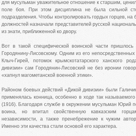
для мусульман уважительное отношение к старшим, ценил
поле боя. При этом дисциплина не была сильной сто
подразделения. Чтобы контролировать гордых горцев, на
должностей назначали представителей русской национал
из знати, приближенной ко двору.
Вот в такой специфической воинской части пришлось
Городянину-Лисовскому. Одним из его непосредственных
Клыч-Гирей, потомок крымскотатарского ханского ро
дивизии» сам Городянин-Лисовский не без иронии говор
«хапнул магометанской военной этики».
Районом боевых действий «Дикой дивизии» были Галичин
применялась конница, особенно в ходе так называемого
(1916). Благодаря службе в окружении мусульман Юрий п
воина, но впитал свойственную кавказским горц
независимости, а также пренебрежение к чужим автор
Именно эти качества стали основой его характера.