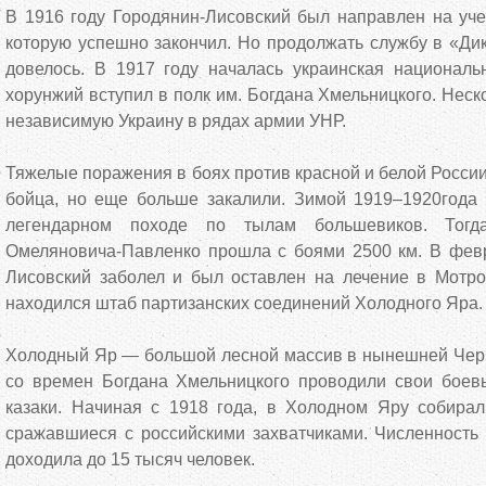
В 1916 году Городянин-Лисовский был направлен на уче
которую успешно закончил. Но продолжать службу в «Ди
довелось. В 1917 году началась украинская национал
хорунжий вступил в полк им. Богдана Хмельницкого. Неск
независимую Украину в рядах армии УНР.
Тяжелые поражения в боях против красной и белой России
бойца, но еще больше закалили. Зимой 1919–1920года
легендарном походе по тылам большевиков. Тогд
Омеляновича-Павленко прошла с боями 2500 км. В февр
Лисовский заболел и был оставлен на лечение в Мотро
находился штаб партизанских соединений Холодного Яра.
Холодный Яр — большой лесной массив в нынешней Черка
со времен Богдана Хмельницкого проводили свои боев
казаки. Начиная с 1918 года, в Холодном Яру собирал
сражавшиеся с российскими захватчиками. Численность 
доходила до 15 тысяч человек.