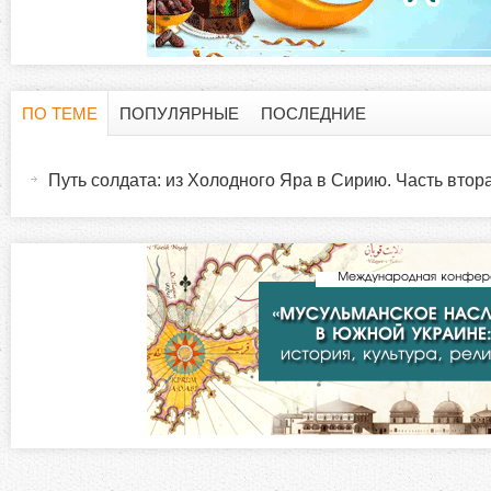
ПО ТЕМЕ
ПОПУЛЯРНЫЕ
ПОСЛЕДНИЕ
Г
(
а
Путь солдата: из Холодного Яра в Сирию. Часть втор
о
к
т
р
и
в
и
н
а
з
я
в
о
к
л
н
а