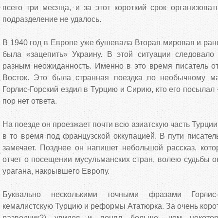
всего три месяца, и за этот короткий срок организова
подразделение не удалось.
В 1940 год в Европе уже бушевала Вторая мировая и ран
была «зацепить» Украину. В этой ситуации следовал
разным неожиданность. Именно в это время писатель о
Восток. Это была странная поездка по необычному м
Горлис-Горский ездил в Турцию и Сирию, кто его посылал
пор нет ответа.
На поезде он проезжает почти всю азиатскую часть Турци
в то время под французской оккупацией. В пути писател
замечает. Позднее он напишет небольшой рассказ, кот
отчет о посещении мусульманских стран, волею судьбы о
урагана, накрывшего Европу.
Буквально несколькими точными фразами Горлис-Г
кемалистскую Турцию и реформы Ататюрка. За очень корот
разведчик?) увидел и понял больше, чем некото