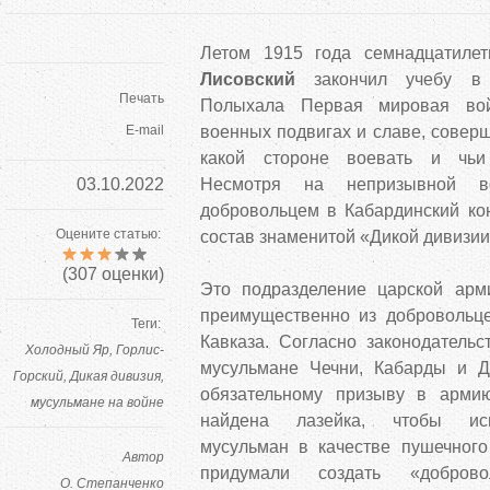
Летом 1915 года семнадцатиле
Лисовский
закончил учебу в П
Печать
Полыхала Первая мировая во
E-mail
военных подвигах и славе, соверш
какой стороне воевать и чьи 
03.10.2022
Несмотря на непризывной во
добровольцем в Кабардинский ко
Оцените статью:
состав знаменитой «Дикой дивизи
(
307
оценки)
Это подразделение царской ар
преимущественно из добровольц
Теги:
Кавказа. Согласно законодательс
Холодный Яр
Горлис-
мусульмане Чечни, Кабарды и Д
Горский
Дикая дивизия
обязательному призыву в арми
мусульмане на войне
найдена лазейка, чтобы исп
мусульман в качестве пушечного
Автор
придумали создать «доброво
О. Степанченко