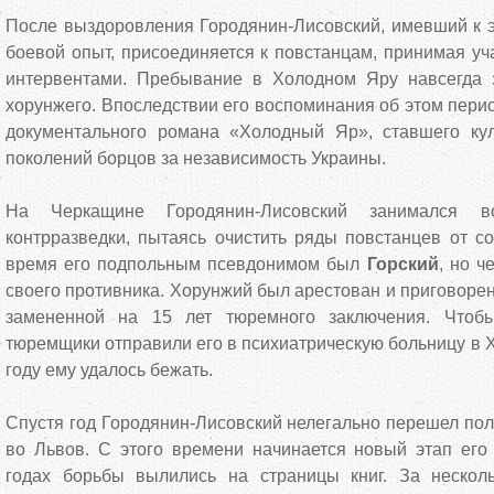
После выздоровления Городянин-Лисовский, имевший к 
боевой опыт, присоединяется к повстанцам, принимая уч
интервентами. Пребывание в Холодном Яру навсегда 
хорунжего. Впоследствии его воспоминания об этом перио
документального романа «Холодный Яр», ставшего ку
поколений борцов за независимость Украины.
На Черкащине Городянин-Лисовский занимался в
контрразведки, пытаясь очистить ряды повстанцев от со
время его подпольным псевдонимом был
Горский
, но ч
своего противника. Хорунжий был арестован и приговорен
замененной на 15 лет тюремного заключения. Чтоб
тюремщики отправили его в психиатрическую больницу в Х
году ему удалось бежать.
Спустя год Городянин-Лисовский нелегально перешел пол
во Львов. С этого времени начинается новый этап его
годах борьбы вылились на страницы книг. За нескол