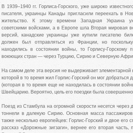
В 1939–1940 гг. Горлиса-Горского, уже широко известног
писателя, украинцы Канады пригласили переехать в Но
жительство. К этому времени Западная Украина у
советскими войсками, а в Европе шла Вторая мировая в
версий, канадские украинцы уже купили писателю бил
должен был отправляться из Франции, но поскольк
находились в состоянии войны, то Горлису-Горскому 
воюющих стран — через Турцию, Сирию и Северную Африк
На самом деле эта версия не выдерживает элементарной к
которой в то время жил Горлис-Горский он мог добраться
(которая в то время еще не находилась в состоянии войн
Швейцарию. Вероятно, цель его поездки была совершенно
Поезд из Стамбула на огромной скорости несется через 
тоннели в далекую Сирию. Основная масса пассажиров
также несколько европейцев: Горлис-Горский и двое его с
рассказ «Дорожные зигзаги», вернее его вторая часть,