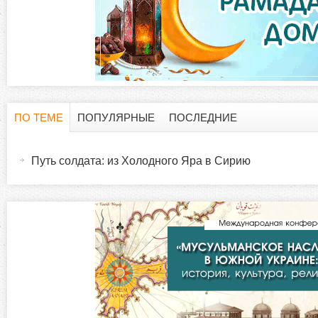
ПО ТЕМЕ
ПОПУЛЯРНЫЕ
ПОСЛЕДНИЕ
Г
(
а
Путь солдата: из Холодного Яра в Сирию
о
к
т
р
и
в
и
н
а
з
я
в
о
к