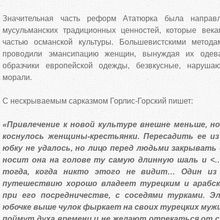
Значительная часть реформ Ататюрка была направ
мусульманских традиционных ценностей, которые век
частью османской культуры. Большевистскими метода
проводили эмансипацию женщин, вынуждая их одев
образчики европейской одежды, безвкусные, наруш
морали.
С нескрываемым сарказмом Горлис-Горский пишет:
«Привлечение к новой культуре внешне меньше, но
коснулось женщины-крестьянки. Пересадить ее и
юбку не удалось, но лицо перед людьми закрывать 
носит она на голове ту самую длинную шаль и <
тогда, когда никто этого не видит… Один из
путешествию хорошо владеет турецким и арабско
при его посредничестве, с соседями турками. Э
юбочке выше чулок фыркает на своих турецких мужи
поймут духа времени и не желают отрекаться от с