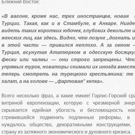
Ближний Восток:
«В вагоне, кроме нас, трех иностранцев, новая
Турции. Такая, как и в Стамбуле, в Анкаре. Нигд
видеть таких коротких юбочек, глубоких декольте 
женских лиц, как здесь. Видно, что лозунг „догнать
в этой части — привился неплохо. А за окном —
Турция, всунутая Ататюрком в одесскую босяцку
фески или чалмы — они строго запрещены. Чт
упрямых турок, новаторы снимали их иногда вместе
теперь смотреть на турецкого крестьянина: те 
халат, а на голове — „фартовая“ кепка».
Всего несколько фраз, а какие емкие! Горлис-Горский ср
витриной европеизации, которую с чрезмерной энер
скрывается идейная убогость и беспомощность нов
стремившейся подменить подлинные реформы, в к
нуждалось общество, декоративными конструкциями,
страну из затяжного экономического и духовного кризиса.