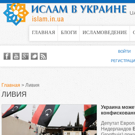
Jump to navigation
U
ГЛАВНАЯ
БЛОГИ
ИСЛАМОВЕДЕНИЕ
ВОЙТИ
РЕГИСТРАЦ
Главная
>
Ливия
ЛИВИЯ
В
Украина може
ы
конфискованн
Депутат Европ
з
Нидерландов
Groothuis) пр