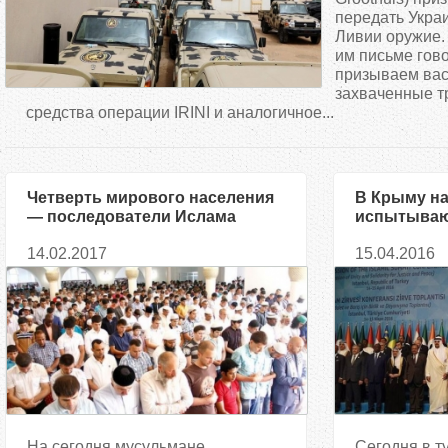
д
передать Укра
Ливии оружие.
им письме гов
е
призываем вас
захваченные т
с
средства операции IRINI и аналогичное...
ь
Четверть мирового населения
В Крыму на
— последователи Ислама
испытываю
несправедл
14.02.2017
15.04.2016
притеснени
На сегодня мусульмане
Сегодня в т