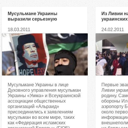
Мусульмане Украины
Из Ливии н
выразили серьезную
украинских
озабоченность в связи с
18.03.2011
24.02.2011
ситуацией в Ливии
Мусульмане Украины в лице
Первые эва
Духовного управления мусульман
Ливии украи
Украины «Умма» и Всеукраинской
родину. Сам
ассоциации общественных
обороны Ил-
организаций «Альраид»
аэропорту Б
присоединились к заявлениям
около перво
мусульман во всем мире, таких
информации
как «Федерация исламских
внешнеполит