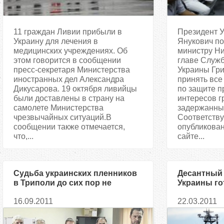
11 граждан Ливии прибыли в
Президент 
Украину для лечения в
Янукович по
медицинских учреждениях. Об
министру Ни
этом говорится в сообщении
главе Служ
пресс-секретаря Министерства
Украины Гр
иностранных дел Александра
принять вс
Дикусарова. 19 октября ливийцы
по защите п
были доставлены в страну на
интересов г
самолете Министерства
задержанных
чрезвычайных ситуаций.В
Соответств
сообщении также отмечается,
опубликова
что,...
сайте...
Судьба украинских пленников
Десантный
в Триполи до сих пор не
Украины го
решена
Ливии, что
16.09.2011
22.03.2011
украинцев