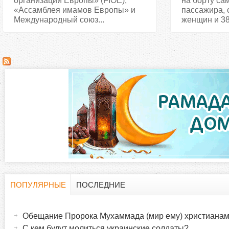
организаций Европы» (FIOE),
на борту са
«Ассамблея имамов Европы» и
пассажира, 
Международный союз...
женщин и 38 
ПОПУЛЯРНЫЕ
ПОСЛЕДНИЕ
Г
(
а
Обещание Пророка Мухаммада (мир ему) христиана
о
к
С кем будут молиться украинские солдаты?