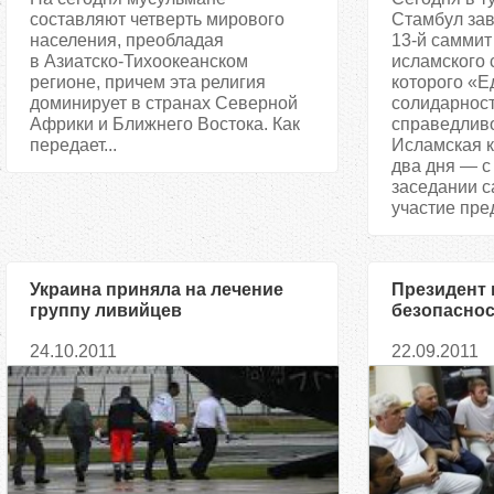
составляют четверть мирового
Стамбул за
населения, преобладая
13-й саммит
в Азиатско-Тихоокеанском
исламского 
регионе, причем эта религия
которого «Е
доминирует в странах Северной
солидарност
Африки и Ближнего Востока. Как
справедливо
передает...
Исламская 
два дня — с 
заседании 
участие пред
Украина приняла на лечение
Президент 
группу ливийцев
безопаснос
Ливии укра
24.10.2011
22.09.2011