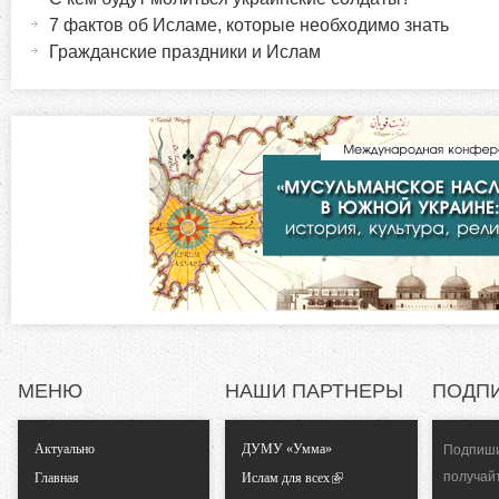
т
7 фактов об Исламе, которые необходимо знать
р
и
Гражданские праздники и Ислам
в
и
н
а
з
я
в
о
к
л
н
а
д
т
к
а
а
)
МЕНЮ
НАШИ ПАРТНЕРЫ
ПОДП
л
Актуально
ДУМУ «Умма»
Подпиши
ь
получай
Главная
Ислам для всех