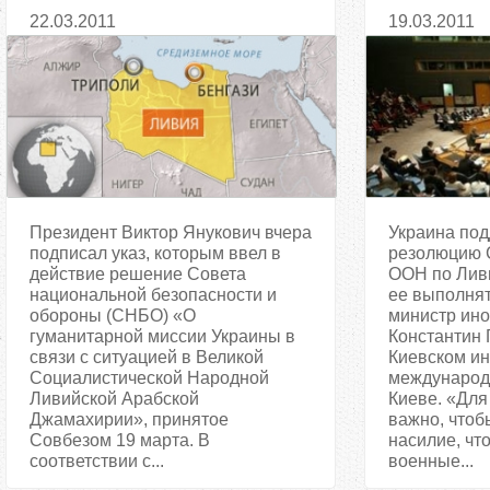
эвакуации своих граждан из
Ливии
22.03.2011
19.03.2011
Ливии
Президент Виктор Янукович вчера
Украина по
подписал указ, которым ввел в
резолюцию 
действие решение Совета
ООН по Ливи
национальной безопасности и
ее выполнят
обороны (СНБО) «О
министр ино
гуманитарной миссии Украины в
Константин 
связи с ситуацией в Великой
Киевском ин
Социалистической Народной
международ
Ливийской Арабской
Киеве. «Для
Джамахирии», принятое
важно, чтоб
Совбезом 19 марта. В
насилие, чт
соответствии с...
военные...