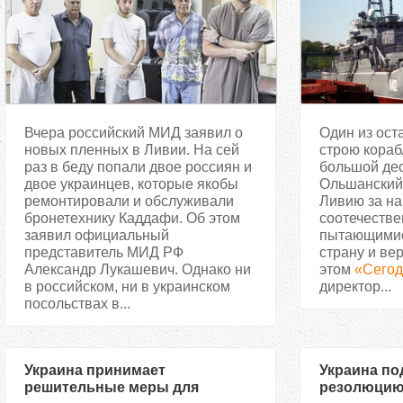
Вчера российский МИД заявил о
Один из ост
новых пленных в Ливии. На сей
строю кора
раз в беду попали двое россиян и
большой де
двое украинцев, которые якобы
Ольшанский
ремонтировали и обслуживали
Ливию за н
бронетехнику Каддафи. Об этом
соотечестве
заявил официальный
пытающимис
представитель МИД РФ
страну и ве
Александр Лукашевич. Однако ни
этом
«Сегод
в российском, ни в украинском
директор...
посольствах в...
Украина принимает
Украина по
решительные меры для
резолюцию