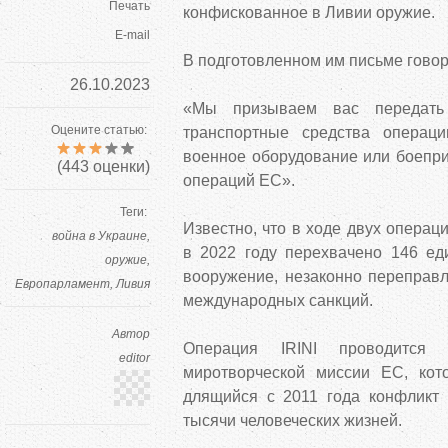
Печать
конфискованное в Ливии оружие.
E-mail
В подготовленном им письме гово
26.10.2023
«Мы призываем вас передать
Оцените статью:
транспортные средства операци
военное оборудование или боепри
(
443
оценки)
операций ЕС».
Теги:
Известно, что в ходе двух опера
война в Украине
в 2022 году перехвачено 146 ед
оружие
вооружение, незаконно переправ
Европарламент
Ливия
международных санкций.
Автор
Операция IRINI проводитс
editor
миротворческой миссии ЕС, кот
длящийся с 2011 года конфликт 
тысячи человеческих жизней.