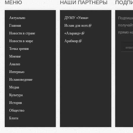
МЕНЮ
НАШИ ПАРТНЕРЫ
ПОДП
ь
Актуально
ДУМУ «Умма»
Подпиши
н
получай
Главная
Ислам для всех
прямо н
Новости в стране
«Альраид»
ы
Новости в мире
Арабмир
Точка зрения
е
Мнение
Анализ
в
Интервью
Исламоведение
к
Медиа
Культура
л
История
а
Общество
Блоги
д