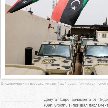
д
е
с
ь
Внедорожники на вооружении ливийской армии (иллюстративное 
Депутат Европарламента от Нид
(Bart Groothuis) призвал парламе