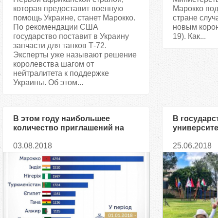
которая предоставит военную
Марокко по
помощь Украине, станет Марокко.
стране случ
По рекомендации США
новым коро
государство поставит в Украину
19). Как...
запчасти для танков Т-72.
Эксперты уже называют решение
королевства шагом от
нейтралитета к поддержке
Украины. Об этом...
В этом году наибольшее
В государ
количество приглашений на
университе
обучение в Украине получили
понятие «в
03.08.2018
25.06.2018
абитуриенты из Марокко
существуе