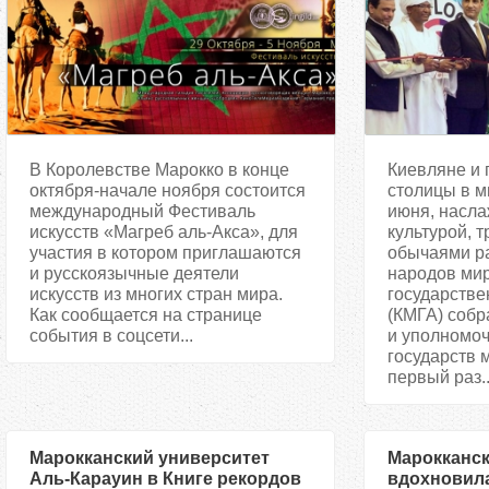
В Королевстве Марокко в конце
Киевляне и 
октября-начале ноября состоится
столицы в м
международный Фестиваль
июня, насла
искусств «Магреб аль-Акса», для
культурой, 
участия в котором приглашаются
обычаями ра
и русскоязычные деятели
народов мир
искусств из многих стран мира.
государстве
Как сообщается на странице
(КМГА) собр
события в соцсети...
и уполномо
государств 
первый раз..
Марокканский университет
Марокканск
Аль-Карауин в Книге рекордов
вдохновил