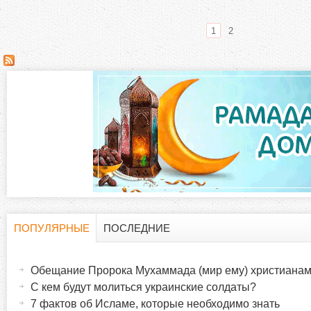
1
2
С
т
р
а
н
и
ПОПУЛЯРНЫЕ
ПОСЛЕДНИЕ
Г
(
ц
а
Обещание Пророка Мухаммада (мир ему) христиана
о
к
ы
С кем будут молиться украинские солдаты?
т
7 фактов об Исламе, которые необходимо знать