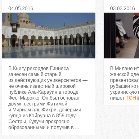
Гиннеса
создание 
04.05.2016
03.03.2016
В Книгу рекордов Гиннеса
В Милане ит
занесен самый старый
женской од
из действующих университетов —
презентовал
не очень известный широкой
рубашки ко
публике Аль-Карауин в городе
украинскую 
Фес, Марокко. Он был основан
пишет
ТСН
двумя сестрами Фатимой
и Мириам аль-Фихри, дочерьми
купца из Кайруана в 859 году.
Сестры, будучи прекрасно
образованными и получив в ...