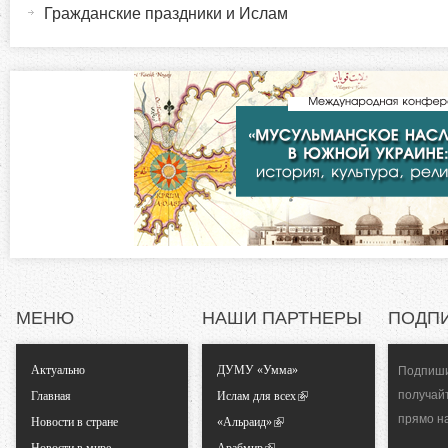
р
и
Гражданские праздники и Ислам
в
и
н
а
з
я
в
о
к
л
н
а
д
т
к
а
а
)
МЕНЮ
НАШИ ПАРТНЕРЫ
ПОДП
л
Актуально
ДУМУ «Умма»
Подпиши
ь
получай
Главная
Ислам для всех
прямо н
Новости в стране
«Альраид»
н