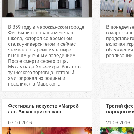
В 859 году в марокканском городе
В понедельн
Фес были основаны мечеть и
в мароккан
школа, которая со временем
представите
стала университетом и сейчас
включая Укр
является старейшим в мире
обсуждения
высшим учебным заведением.
реализации..
После смерти своего отца,
Мухаммада Аль-Фихри, богатого
тунисского торговца, который
эмигрировал из родины и
поселился в Марокко,...
Фестиваль искусств «Магреб
Третий фес
аль-Акса» приглашает
народов ми
участников в Марокко
07.10.2016
21.06.2016