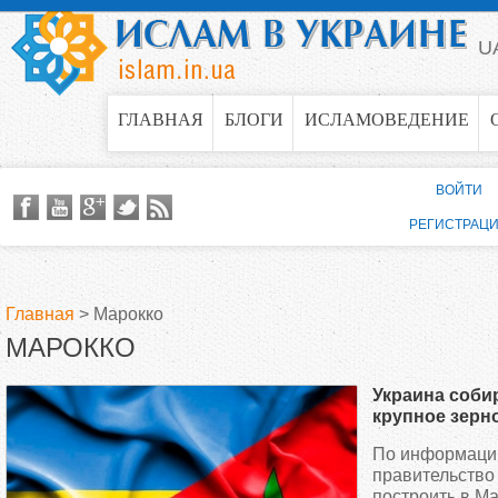
Jump to navigation
U
ГЛАВНАЯ
БЛОГИ
ИСЛАМОВЕДЕНИЕ
ВОЙТИ
РЕГИСТРАЦ
Главная
>
Марокко
МАРОККО
В
Украина соби
ы
крупное зерн
Марокко
По информаци
з
правительство
построить в М