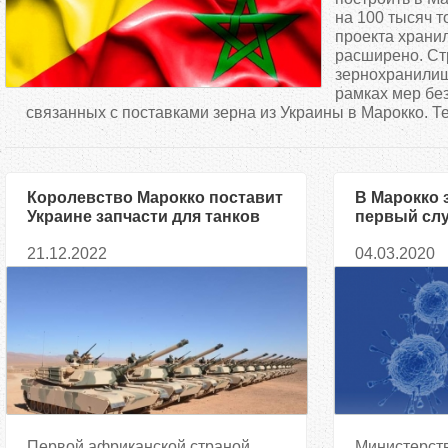
д
на 100 тысяч т
проекта храни
расширено. Ст
е
зернохранилищ
рамках мер бе
с
связанных с поставками зерна из Украины в Марокко. Те
ь
Королевство Марокко поставит
В Марокко 
Украине запчасти для танков
первый сл
коронавир
21.12.2022
04.03.2020
Первой африканской страной,
Министерст