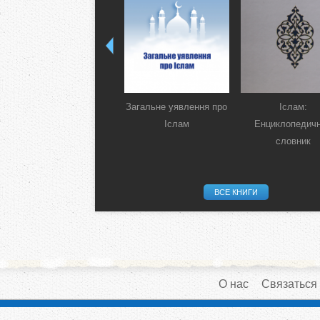
Загальне уявлення про
Іслам:
Іслам
Енциклопедич
словник
ВСЕ КНИГИ
О нас
Связаться