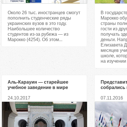
Около 26 тыс. иностранцев смогут
В государст
пополнить студенческие ряды
Марокко обу
украинских вузов в это году.
страны полн
Наибольшее количество
гости из дру
студентов из-за рубежа — из
получать зд
Марокко (4254). Об этом...
деньги. Нап
Елизавета 
месяцев учи
школе, кото
на изучении 
Аль-Карауин — старейшее
Представит
учебное заведение в мире
собрались 
конференци
24.10.2017
07.11.2016