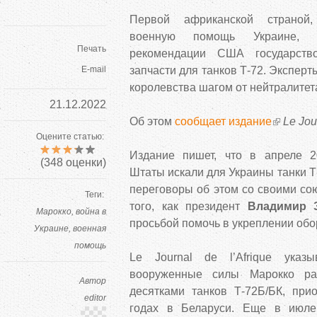
Первой африканской страной,
военную помощь Украине, 
Печать
рекомендации США государств
E-mail
запчасти для танков Т-72. Экспер
королевства шагом от нейтралитет
21.12.2022
Об этом
сообщает издание
Le Jou
Оцените статью:
Издание пишет, что в апреле 
(
348
оценки)
Штаты искали для Украины танки Т
переговоры об этом со своими со
Теги:
того, как президент
Владимир 
Марокко
война в
просьбой помочь в укреплении об
Украине
военная
помощь
Le Journal de l’Afrique указы
вооруженные силы Марокко рас
Автор
десятками танков Т-72Б/БК, при
editor
годах в Беларуси. Еще в июле