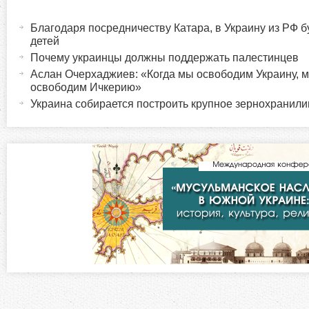
Г
(
а
Благодаря посредничеству Катара, в Украину из РФ 
о
к
детей
т
Почему украинцы должны поддержать палестинцев
р
и
Аслан Очерхаджиев: «Когда мы освободим Украину, 
освободим Ичкерию»
в
и
Украина собирается построить крупное зернохранил
н
а
з
я
в
о
к
л
н
а
д
т
к
а
а
)
л