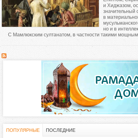
д
и Хиджазом, о
значительный 
в материально
е
мусульманског
но и в интелле
с
С Мамлюкским султанатом, в частности такими мощными
ь
ПОПУЛЯРНЫЕ
ПОСЛЕДНИЕ
(