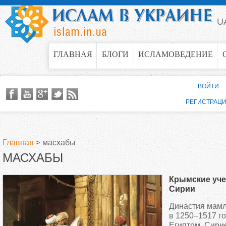
Jump to navigation
U
ГЛАВНАЯ
БЛОГИ
ИСЛАМОВЕДЕНИЕ
ВОЙТИ
РЕГИСТРАЦ
Главная
>
масхабы
МАСХАБЫ
В
Крымские уч
ы
Сирии
Династия мамл
з
в 1250–1517 г
Египтом, Сири