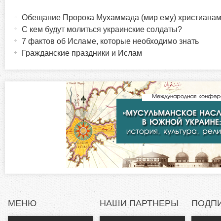
Г
а
Обещание Пророка Мухаммада (мир ему) христиана
о
к
С кем будут молиться украинские солдаты?
т
7 фактов об Исламе, которые необходимо знать
р
и
Гражданские праздники и Ислам
в
и
н
а
з
я
в
о
к
л
н
а
д
т
к
а
а
)
МЕНЮ
НАШИ ПАРТНЕРЫ
ПОДП
л