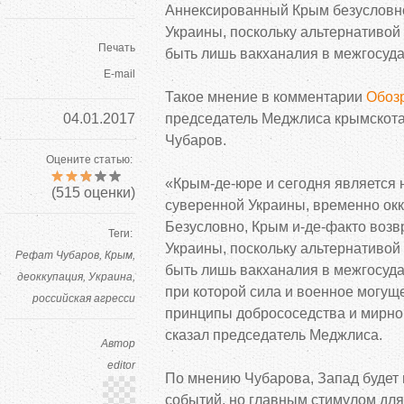
Аннексированный Крым безусловно
Украины, поскольку альтернативой
Печать
быть лишь вакханалия в
межгосуда
E-mail
Такое мнение в
комментарии
Обоз
04.01.2017
председатель Меджлиса крымскота
Чубаров.
Оцените статью:
«
Крым-де-юре
и
сегодня является
(
515
оценки)
суверенной Украины, временно ок
Безусловно, Крым
и-де-факто
возвр
Теги:
Украины, поскольку альтернативой
Рефат Чубаров
Крым
быть лишь вакханалия в
межгосуда
деоккупация
Украина
при которой сила и
военное могуще
российская агресси
принципы добрососедства и
мирно
сказал председатель Меджлиса.
Автор
editor
По
мнению Чубарова, Запад будет 
событий, но
главным стимулом для