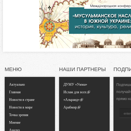
л
н
а
д
т
к
а
а
)
л
ь
МЕНЮ
НАШИ ПАРТНЕРЫ
ПОДП
н
Актуально
ДУМУ «Умма»
Подпиши
получай
Главная
Ислам для всех
ы
прямо н
Новости в стране
«Альраид»
Новости в мире
Арабмир
е
Точка зрения
в
Мнение
Анализ