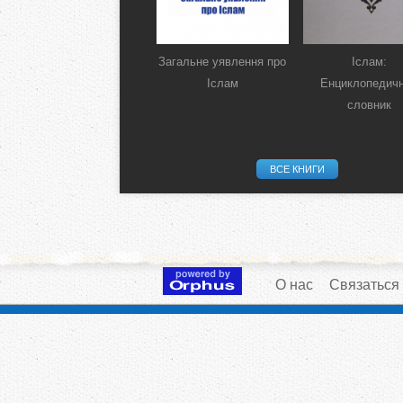
Загальне уявлення про
Іслам:
Іслам
Енциклопедич
словник
ВСЕ КНИГИ
О нас
Связаться