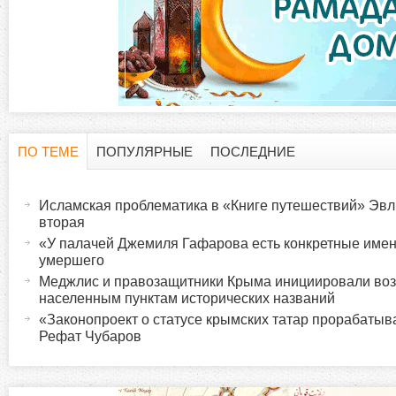
ПО ТЕМЕ
ПОПУЛЯРНЫЕ
ПОСЛЕДНИЕ
Г
(
а
Исламская проблематика в «Книге путешествий» Эвл
о
к
вторая
т
«У палачей Джемиля Гафарова есть конкретные име
р
умершего
и
Меджлис и правозащитники Крыма инициировали во
в
и
населенным пунктам исторических названий
н
«Законопроект о статусе крымских татар прорабатыв
а
Рефат Чубаров
з
я
в
о
к