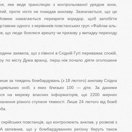
ня, яке веде трансляцію з контрольованої урядом зони,
тий, проте ніхто не покидав анклаву. Зазначається, що це
йовики намагаються перекрити коридор, щоб запобігти
тавник одного з керівників повстанських груп «Файлак аль-
ив, що люди боялися арешту чи призову у випадку переходу
дини заявила, що з півночі в Східній Гуті переважає спокій,
ру по місту Дума вранці, перш ніж почало діяти оголошене
лише за тиждень бомбардувань (з 18 лютого) анклаву Східна
ивільних осіб, з яких близько 100 — діти. За даними
ться на мережу власних інформаторів, ще 2200 мирних
ранення різного ступеня тяжкості. Лише 24 лютого від бомб
оба.
 сирійських повстанців, що контролюють анклав, у розмові з
PA запевнив, що у бомбардуваннях регіону беруть також