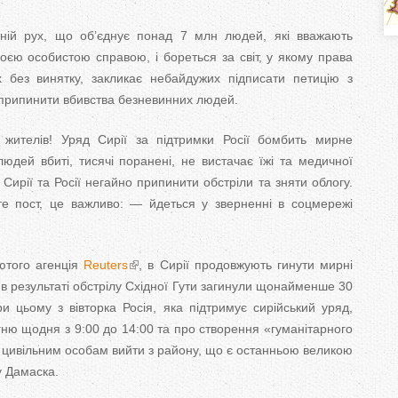
ь
ітній рух, що об’єднує понад 7 млн людей, які вважають
н
оєю особистою справою, і бореться за світ, у якому права
 без винятку, закликає небайдужих підписати петицію з
ї припинити вбивства безневинних людей.
е
ителів! Уряд Сирії за підтримки Росії бомбить мирне
в
людей вбиті, тисячі поранені, не вистачає їжі та медичної
ирії та Росії негайно припинити обстріли та зняти облогу.
к
е пост, це важливо: — йдеться у зверненні в соцмережі
л
ютого агенція
Reuters
, в Сирії продовжують гинути мирні
а
и в результаті обстрілу Східної Гути загинули щонайменше 30
д
ри цьому з вівторка Росія, яка підтримує сирійський уряд,
ню щодня з 9:00 до 14:00 та про створення «гуманітарного
к
 цивільним особам вийти з району, що є останньою великою
 Дамаска.
и