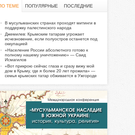
о
ПО ТЕМЕ
ПОПУЛЯРНЫЕ
ПОСЛЕДНИЕ
и
а
В мусульманских странах проходят митинги в
с
поддержку палестинского народа
к
Джемилев: Крымским татарам угрожает
т
к
исчезновение, если полуостров останется под
и
оккупацией
«Население России абсолютного готово к
а
в
полному нашему уничтожению» — Саид
н
Исмагилов
а
«Вот прикрою сейчас глаза и сразу вижу мой
дом в Крыму, где я более 20 лет прожила» —
я
семья крымских татар обживается в Ужгороде
в
к
л
а
д
к
а