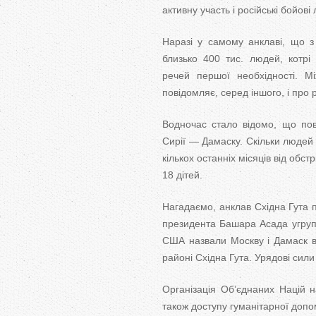
активну участь і російські бойові 
Наразі у самому анклаві, що з
близько 400 тис. людей, котрі
речей першої необхідності. Мі
повідомляє, серед іншого, і про 
Водночас стало відомо, що повс
Сирії — Дамаску. Скільки людей
кількох останніх місяців від обс
18 дітей.
Нагадаємо, анклав Східна Гута п
президента Башара Асада угрупо
США назвали Москву і Дамаск в
районі Східна Гута. Урядові сили
Організація Об’єднаних Націй 
також доступу гуманітарної допо