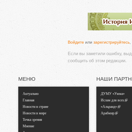
Войдите
или
зарегистрируйтесь
,
Если вы заметили ошибку, вы
сообщить об этом редакции.
МЕНЮ
НАШИ ПАРТ
Актуально
ДУМУ «Умма»
Главная
Ислам для всех
Новости в стране
«Альраид»
Новости в мире
Арабмир
Точка зрения
Мнение