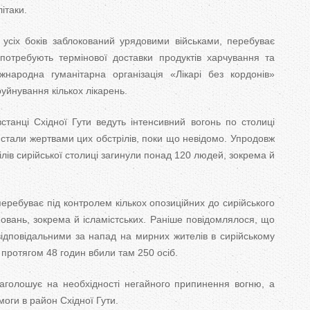
літаки.
 усіх боків заблокований урядовими військами, перебуває
 потребують термінової доставки продуктів харчування та
жнародна гуманітарна організація «Лікарі без кордонів»
руйнування кількох лікарень.
танці Східної Гути ведуть інтенсивний вогонь по столиці
 стали жертвами цих обстрілів, поки що невідомо. Упродовж
трілів сирійської столиці загинули понад 120 людей, зокрема й
еребуває під контролем кількох опозиційних до сирійського
вань, зокрема й ісламістських. Раніше повідомлялося, що
ідповідальними за напад на мирних жителів в сирійському
 протягом 48 годин вбили там 250 осіб.
наголошує на необхідності негайного припинення вогню, а
моги в район Східної Гути.