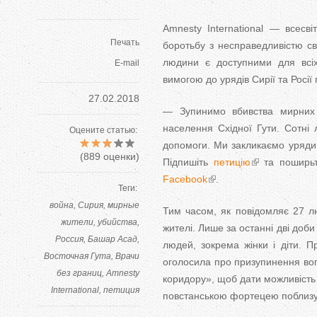
Amnesty International — всесв
Печать
боротьбу з несправедливістю св
людини є доступними для всіх
E-mail
вимогою до урядів Сирії та Росі
27.02.2018
— Зупинимо вбивства мирних ж
населення Східної Гути. Сотні 
Оцените статью:
допомоги. Ми закликаємо уряди С
(
889
оценки)
Підпишіть
петицію
та поширьт
Facebook
.
Теги:
война
Сирия
мирные
Тим часом, як повідомляє 27 л
жители
убийства
жителі. Лише за останні дві доб
Россия
Башар Асад
людей, зокрема жінки і діти. П
Восточная Гута
Врачи
оголосила про призупинення вог
без границ
Amnesty
коридору», щоб дати можливість
International
петиция
повстанською фортецею поблизу