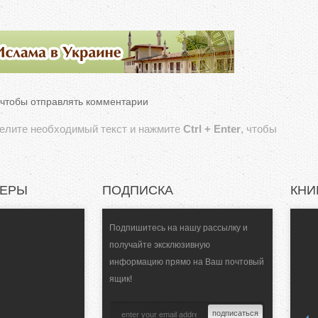
 чтобы отправлять комментарии
делите необходимый текст и нажмите
Ctrl + Enter
, чтобы
НЕРЫ
ПОДПИСКА
КНИ
Подпишитесь на нашу рассылку и
получайте эксклюзивную
информацию прямо на Ваш почтовый
ящик!