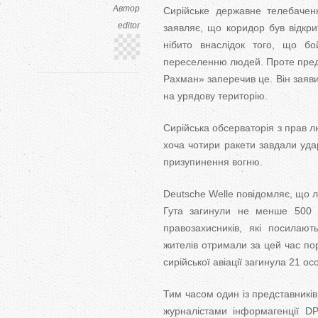
Автор
Сирійське державне телебачен
editor
заявляє, що коридор був відкри
нібито внаслідок того, що бо
переселенню людей. Проте предс
Рахман» заперечив це. Він заяв
на урядову територію.
Сирійська обсерваторія з прав лю
хоча чотири ракети завдали уда
призупинення вогню.
Deutsche Welle повідомляє, що 
Гута загинули не менше 500 ц
правозахисників, які посилаю
жителів отримали за цей час по
сирійської авіації загинула 21 ос
Тим часом один із представників
журналістами інформагенції D