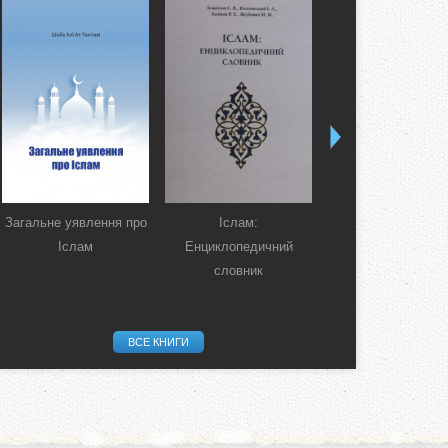
Загальне уявлення про
Іслам:
Коран. Перекла
Іслам
Енциклопедичний
смислів українсь
словник
мовою
ВСЕ КНИГИ