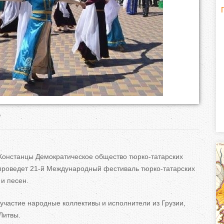
Г
(
о
р
и
з
ь
о
н
 Констанцы Демократическое общество
тюрко-татарских
т
проведет
21-й
Международный фестиваль
тюрко-татарских
 и
песен.
а
участие народные коллективы и
исполнители из
Грузии,
л
Литвы.
)