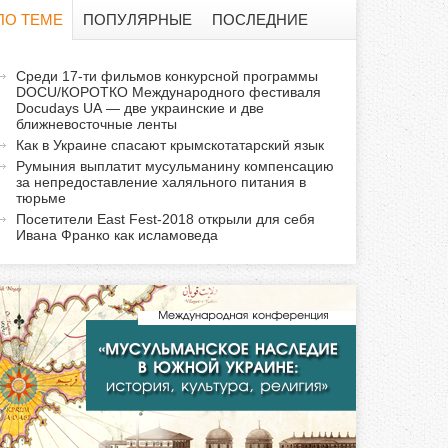
о
ПО ТЕМЕ
ПОПУЛЯРНЫЕ
ПОСЛЕДНИЕ
и
а
Среди 17-ти фильмов конкурсной программы
с
DOCU/КОРОТКО Международного фестиваля
к
Docudays UA — две украинские и две
т
ближневосточные ленты
к
и
Как в Украине спасают крымскотатарский язык
Румыния выплатит мусульманину компенсацию
а
в
за непредоставление халяльного питания в
н
тюрьме
а
Посетители East Fest-2018 открыли для себя
Ивана Франко как исламоведа
я
в
к
л
а
д
к
а