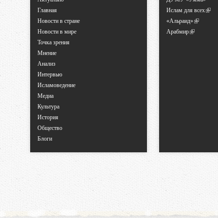
Главная
Ислам для всех
Новости в стране
«Альраид»
Новости в мире
Арабмир
Точка зрения
Мнение
Анализ
Интервью
Исламоведение
Медиа
Культура
История
Общество
Блоги