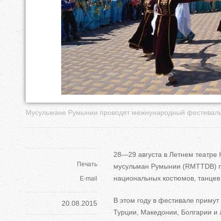
е
с
ь
Мусульмане Румынии проводят межнународный фестивал
28
—
29 августа
в
Летнем театре
Печать
мусульман Румынии (RMTTDB) 
национальных костюмов, танцев
E-mail
В
этом году в
фестивале примут 
20.08.2015
Турции, Македонии, Болгарии и