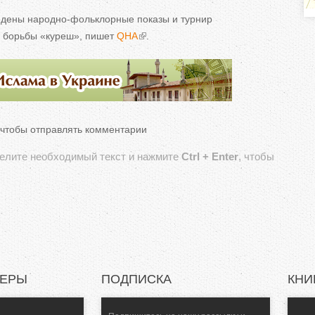
ь
ведены
народно-фольклорные
показы и
турнир
й борьбы
«
куреш
»
, пишет
QHA
.
н
е
в
 чтобы отправлять комментарии
к
делите необходимый текст и нажмите
Ctrl + Enter
, чтобы
л
а
д
к
НЕРЫ
ПОДПИСКА
КНИ
и