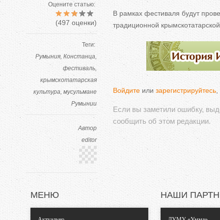
Оцените статью:
В
рамках фестиваля будут про
(
497
оценки)
традиционной крымскотатарско
Теги:
Румыния
Констанца
фестиваль
крымскотатарская
Войдите
или
зарегистрируйтесь
,
культура
мусульмане
Румынии
Если вы заметили ошибку, вы
сообщить об этом редакции.
Автор
editor
МЕНЮ
НАШИ ПАРТ
Актуально
ДУМУ «Умма»