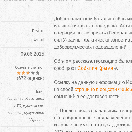
Добровольческий батальон
«
Крым
и
вышел из
зоны проведения Анти
Печать
операции после приказа Генераль
E-mail
сил Украины, фактически запретив
добровольческих подразделений.
09.06.2015
Об
этом рассказал командир бата
Оцените статью:
сообщают
События Крыма
.
(
672
оценки)
Cсылку на
данную информацию Ис
на
своей
странице в
соцсети Фейсб
Теги:
сомнений в
её достоверности.
батальон Крым
зона
АТО
мусульмане-
—
После приказа начальника гене
военные
мусульмане
все добровольные подразделения,
Украины
которые не
имеют статуса, должны
АТО, мы, как законопослушные гра