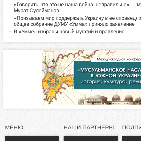
т
«Говорить, что это не наша война, неправильно» —
р
Мурат Сулейманов
и
«Призываем мир поддержать Украину в ее справедл
в
и
общее собрание ДУМУ «Умма» приняло заявление
н
В «Умме» избраны новый муфтий и правление
а
з
я
в
о
к
л
н
а
д
т
к
а
а
)
л
МЕНЮ
НАШИ ПАРТНЕРЫ
ПОДП
ь