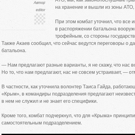
Автор
на
хранение и
вышли из
зоны АТО,
editor
При этом комбат уточнил, что все
в
распоряжении батальона вооруж
трофейным, со
стороны государств
Также Акаев сообщил, что сейчас ведутся переговоры о
да
батальона.
—
Нам предлагают разные варианты, я
не
скажу, что нас 
Но
то, что нам предлагают, нас не
совсем устраивает,
—
от
В
частности, как уточнила волонтер Таиса Гайда, работаю
«
Крым
»
, в
командиры подразделения предлагают неизвест
в
нем не
служил и
не
знает его специфики.
Кроме того, комбат подчеркнул, что для
«
Крыма
»
принципи
самостоятельным подразделением.