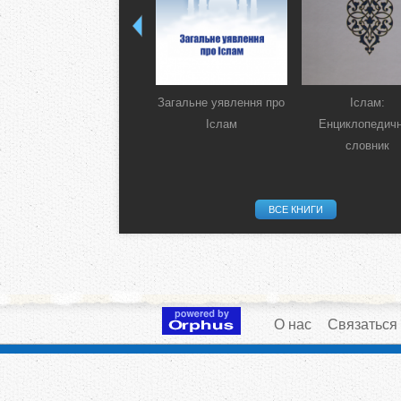
Загальне уявлення про
Іслам:
Іслам
Енциклопедич
словник
ВСЕ КНИГИ
О нас
Связаться