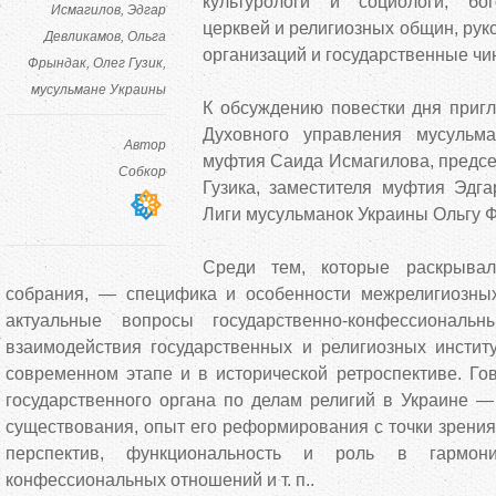
культурологи и социологи, бог
Исмагилов
Эдгар
церквей и религиозных общин, ру
Девликамов
Ольга
организаций и государственные чи
Фрындак
Олег Гузик
мусульмане Украины
К обсуждению повестки дня пригл
Духовного управления мусуль
Автор
муфтия Саида Исмагилова, предсе
Собкор
Гузика, заместителя муфтия Эдга
Лиги мусульманок Украины Ольгу 
Среди тем, которые раскрыва
собрания, — специфика и особенности межрелигиозны
актуальные вопросы государственно-конфессиональ
взаимодействия государственных и религиозных инстит
современном этапе и в исторической ретроспективе. Го
государственного органа по делам религий в Украине 
существования, опыт его реформирования с точки зрения
перспектив, функциональность и роль в гармониз
конфессиональных отношений и т. п..