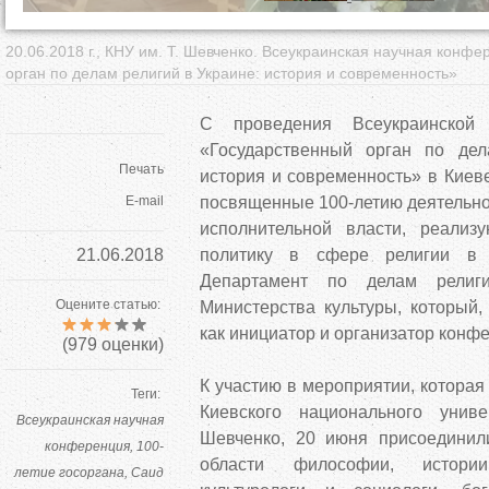
20.06.2018 г., КНУ им. Т. Шевченко. Всеукраинская научная конф
орган по делам религий в Украине: история и современность»
С проведения Всеукраинской
«Государственный орган по дел
Печать
история и современность» в Киев
E-mail
посвященные 100-летию деятельно
исполнительной власти, реализ
21.06.2018
политику в сфере религии в 
Департамент по делам религ
Оцените статью:
Министерства культуры, который,
как инициатор и организатор конф
(
979
оценки)
К участию в мероприятии, которая
Теги:
Киевского национального унив
Всеукраинская научная
Шевченко, 20 июня присоединил
конференция
100-
области философии, истори
летие госоргана
Саид