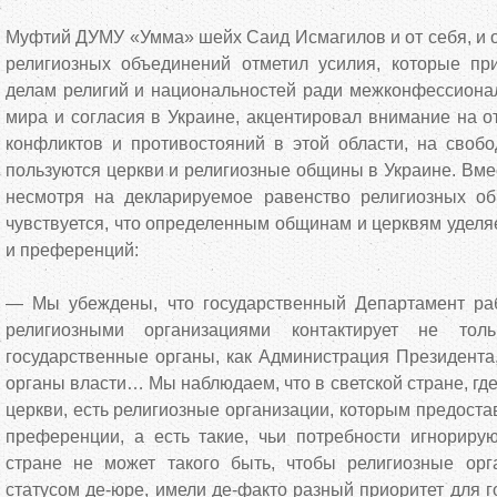
Муфтий ДУМУ «Умма» шейх Саид Исмагилов и от себя, и о
религиозных объединений отметил усилия, которые пр
делам религий и национальностей ради межконфессионал
мира и согласия в Украине, акцентировал внимание на о
конфликтов и противостояний в этой области, на свобо
пользуются церкви и религиозные общины в Украине. Вмес
несмотря на декларируемое равенство религиозных о
чувствуется, что определенным общинам и церквям уделя
и преференций:
— Мы убеждены, что государственный Департамент раб
религиозными организациями контактирует не то
государственные органы, как Администрация Президента
органы власти… Мы наблюдаем, что в светской стране, где
церкви, есть религиозные организации, которым предост
преференции, а есть такие, чьи потребности игнорирую
стране не может такого быть, чтобы религиозные ор
статусом де-юре, имели де-факто разный приоритет для г