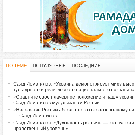
ПО ТЕМЕ
ПОПУЛЯРНЫЕ
ПОСЛЕДНИЕ
Г
(
а
Саид Исмагилов: «Украина демонстрирует миру высо
о
к
культурного и религиозного национального сознания»
т
«Сравните свое плачевное положение и нашу украи
р
Саид Исмагилов мусульманам России
и
«Население России абсолютного готово к полному 
в
и
— Саид Исмагилов
н
Саид Исмагилов: «Духовность россиян — это пустота
а
нравственный уровень»
з
я