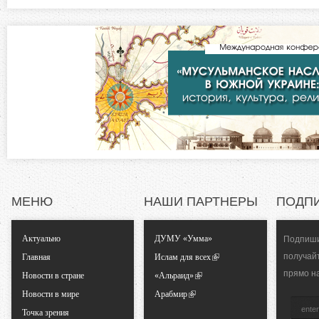
в
о
к
л
н
а
д
т
к
а
а
)
л
ь
МЕНЮ
НАШИ ПАРТНЕРЫ
ПОДП
н
Актуально
ДУМУ «Умма»
Подпиши
получай
Главная
Ислам для всех
ы
прямо н
Новости в стране
«Альраид»
Новости в мире
Арабмир
е
Точка зрения