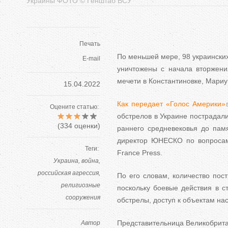
Украины ФОТО © Генштаб ВСУ
Печать
По меньшей мере, 98 украински
E-mail
уничтожены с начала вторжени
мечети в Константиновке, Мари
15.04.2022
Как передает «Голос Америки»
Оцените статью:
обстрелов в Украине пострадали
(
334
оценки)
раннего средневековья до пам
директор ЮНЕСКО по вопроса
Теги:
France Press.
Украина
война
российская агрессия
По его словам, количество пос
религиозные
поскольку боевые действия в ст
сооружения
обстрелы, доступ к объектам на
Представительница Великобри
Автор