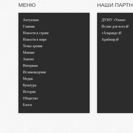
МЕНЮ
НАШИ ПАРТ
Актуально
ДУМУ «Умма»
Главная
Ислам для всех
Новости в стране
«Альраид»
Новости в мире
Арабмир
Точка зрения
Мнение
Анализ
Интервью
Исламоведение
Медиа
Культура
История
Общество
Блоги