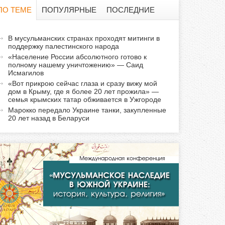
о
ПО ТЕМЕ
ПОПУЛЯРНЫЕ
ПОСЛЕДНИЕ
и
а
В мусульманских странах проходят митинги в
с
поддержку палестинского народа
к
«Население России абсолютного готово к
т
к
полному нашему уничтожению» — Саид
и
Исмагилов
«Вот прикрою сейчас глаза и сразу вижу мой
а
в
дом в Крыму, где я более 20 лет прожила» —
н
семья крымских татар обживается в Ужгороде
а
Марокко передало Украине танки, закупленные
20 лет назад в Беларуси
я
в
к
л
а
д
к
а