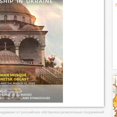
Г
(
о
р
и
з
о
н
т
а
л
адавших от российских обстрелов религиозных сооружений
)