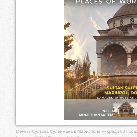
е
с
ь
Мечеть Султана Сулеймана в Мариуполе — среди 60 постр