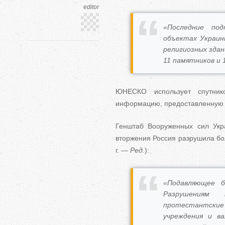
editor
«Последние по
объектах Украин
религиозных здан
11 памятников и 
ЮНЕСКО использует спутник
информацию, предоставленную 
Генштаб Вооруженных сил Ук
вторжения Россия разрушила бо
г. —
Ред.
):
«Подавляющее б
Разрушениям 
протестантски
учреждения и в