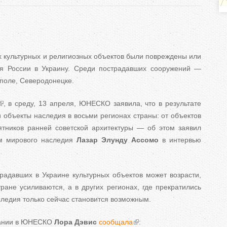
ь
н
х культурных и религиозных объектов были повреждены или
я России в Украину. Среди пострадавших сооружений —
е
уполе, Северодонецке.
в
, в среду, 13 апреля, ЮНЕСКО заявила, что в результате
к
 объекты наследия в восьми регионах страны: от объектов
ятников ранней советской архитектуры — об этом заявил
л
м мирового наследия
Лазар Элунду Ассомо
в интервью
а
традавших в Украине культурных объектов может возрасти,
д
ране усиливаются, а в других регионах, где прекратились
к
следия только сейчас становится возможным.
и
тании в ЮНЕСКО
Лора Дэвис
сообщала
: