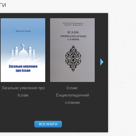
ГИ
Загальне уявлення про
Іслам:
Коран. Перекла
Іслам
Енциклопедичний
смислів українсь
словник
мовою
ВСЕ КНИГИ